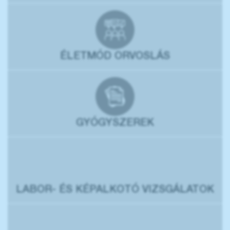
ÉLETMÓD ORVOSLÁS
GYÓGYSZEREK
LABOR- ÉS KÉPALKOTÓ VIZSGÁLATOK