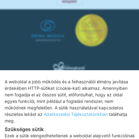
A weboldal a jobb működés és a felhasználói élmény javítása
érdekében HTTP-sütiket (cookie-kat) alkalmaz. Amennyiben
nem fogadja el az összes sütit, előfordulhat, hogy az oldal
Adatkezelési tájékoztató
egyes funkciói, mint például a foglalási rendszer, nem
működnek megfelelően. A sütik használatával kapcsolatos
Impresszum
részletes leírást az
Adatkezelési Tájékoztatónkban
találhatja
Adatvédelmi tájékoztató
meg.
Szükséges sütik
ÁSZF
Ezek a sütik elengedhetetlenek a weboldal alapvető funkcióinak