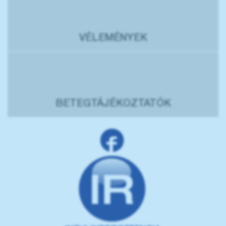
VÉLEMÉNYEK
BETEGTÁJÉKOZTATÓK