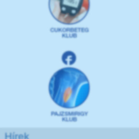
Hírek