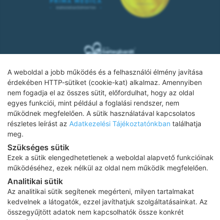
A weboldal a jobb működés és a felhasználói élmény javítása
érdekében HTTP-sütiket (cookie-kat) alkalmaz. Amennyiben
nem fogadja el az összes sütit, előfordulhat, hogy az oldal
Adatkezelési tájékoztató
egyes funkciói, mint például a foglalási rendszer, nem
működnek megfelelően. A sütik használatával kapcsolatos
Impresszum
részletes leírást az
Adatkezelési Tájékoztatónkban
találhatja
meg.
Adatvédelmi tájékoztató
Szükséges sütik
ÁSZF
Ezek a sütik elengedhetetlenek a weboldal alapvető funkcióinak
működéséhez, ezek nélkül az oldal nem működik megfelelően.
Karrier
Analitikai sütik
Az oldalon feltüntetett árak az ÁFÁ-t tartalmazzák!
Az analitikai sütik segítenek megérteni, milyen tartalmakat
A képek a
Shutterstock.com
és a
Canva.com
licence alapján
kedvelnek a látogatók, ezzel javíthatjuk szolgáltatásainkat. Az
kerültek felhasználásra.
összegyűjtött adatok nem kapcsolhatók össze konkrét
Copyright 2026 ©
Prima Medica Egészségközpontok
. Minden jog