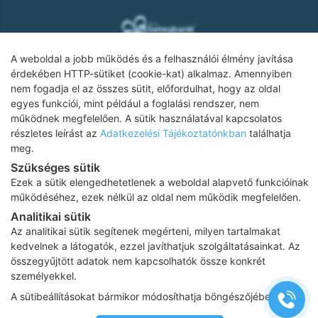
A weboldal a jobb működés és a felhasználói élmény javítása
érdekében HTTP-sütiket (cookie-kat) alkalmaz. Amennyiben
nem fogadja el az összes sütit, előfordulhat, hogy az oldal
Adatkezelési tájékoztató
egyes funkciói, mint például a foglalási rendszer, nem
működnek megfelelően. A sütik használatával kapcsolatos
Impresszum
részletes leírást az
Adatkezelési Tájékoztatónkban
találhatja
meg.
Adatvédelmi tájékoztató
Szükséges sütik
ÁSZF
Ezek a sütik elengedhetetlenek a weboldal alapvető funkcióinak
Karrier
működéséhez, ezek nélkül az oldal nem működik megfelelően.
Analitikai sütik
Az oldalon feltüntetett árak az ÁFÁ-t tartalmazzák!
Az analitikai sütik segítenek megérteni, milyen tartalmakat
A képek a
Shutterstock.com
és a
Canva.com
licence alapján
kedvelnek a látogatók, ezzel javíthatjuk szolgáltatásainkat. Az
kerültek felhasználásra.
összegyűjtött adatok nem kapcsolhatók össze konkrét
Copyright 2026 ©
Prima Medica Egészségközpontok
. Minden jog
személyekkel.
fenntartva
A sütibeállításokat bármikor módosíthatja böngészőjében.
Designed by
www.free-dimension.hu
, Programed by
Appon
&
György Nándor