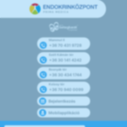
Mammut II
+36 70 431 9728
Széll Kálmán tér
+36 30 141 4242
Bosnyák tér
+36 30 434 1744
Kolosy tér
+36 70 940 0099
Bejelentkezés
Mobilapplikáció