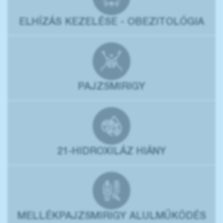
ELHÍZÁS KEZELÉSE - OBEZITOLÓGIA
PAJZSMIRIGY
21-HIDROXILÁZ HIÁNY
MELLÉKPAJZSMIRIGY ALULMŰKÖDÉS