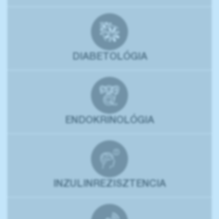
DIABETOLÓGIA
ENDOKRINOLÓGIA
INZULINREZISZTENCIA