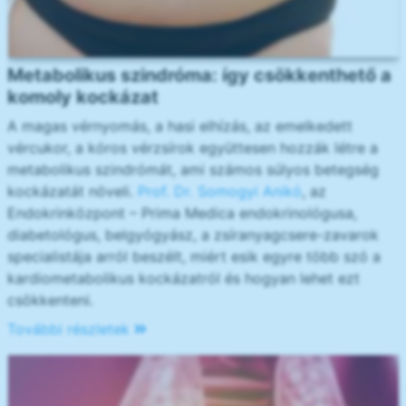
Metabolikus szindróma: így csökkenthető a
komoly kockázat
A magas vérnyomás, a hasi elhízás, az emelkedett
vércukor, a kóros vérzsírok együttesen hozzák létre a
metabolikus szindrómát, ami számos súlyos betegség
kockázatát növeli.
Prof. Dr. Somogyi Anikó
, az
Endokrinközpont – Prima Medica endokrinológusa,
diabetológus, belgyógyász, a zsíranyagcsere-zavarok
specialistája arról beszélt, miért esik egyre több szó a
kardiometabolikus kockázatról és hogyan lehet ezt
csökkenteni.
További részletek