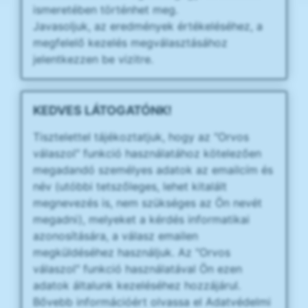
ismeretében történhet meg.
Javasoljuk, az eredmények értékeléséhez, a
megfelelő kezelés megválasztásához
jelentkezzen be vizitre.
KEDVES LÁTOGATÓNK!
Tisztelettel tájékoztatjuk, hogy az "Orvos
válaszol" funkció használatához kötelezően
megadandó személyes adatok az emailcím és
név (utóbbi tetszőleges, lehet kitalált
megnevezés is, nem szükséges az Ön nevét
megadni), melyeket a kérdés informatikai
azonosítására, a válasz emailen
megküldéséhez használjuk. Az "Orvos
válaszol" funkció használatával Ön ezen
adatok általunk kezeléséhez hozzájárul.
Bővebb információért olvassa el Adatvédelmi