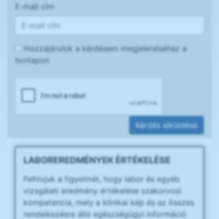
E-mail cím
Hozzájárulok a kérdésem megjelenéséhez a
honlapon
Kérdés elküldése
LABOREREDMÉNYEK ÉRTÉKELÉSE
Felhívjuk a figyelmét, hogy labor és egyéb
vizsgálati eredmény értékelése szakorvosi
kompetencia, mely a klinikai kép és az összes
rendelkezésre álló egészségügyi információ