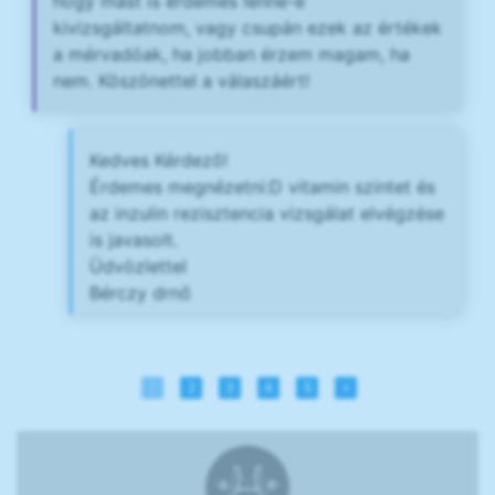
hogy mást is érdemes lenne-e
kivizsgáltatnom, vagy csupán ezek az értékek
a mérvadóak, ha jobban érzem magam, ha
nem. Köszönettel a válaszáért!
Kedves Kérdező!
Érdemes megnézetni:D vitamin szintet és
az inzulin rezisztencia vizsgálat elvégzése
is javasolt.
Üdvözlettel
Bérczy drnő
1
2
3
4
5
»