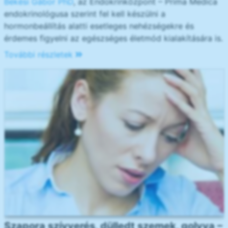
Békési Gábor PhD
, az Endokrinközpont – Prima Medica
endokrinológusa szerint fel kell készülni a
hormonbeállítás alatti esetleges nehézségekre és
érdemes figyelni az egészséges életmód kialakítására is.
További részletek
Szapora szívverés, dülledt szemek, golyva –