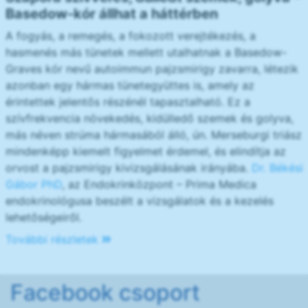
Basedow-kór állhat a háttérben
A fogyás, a remegés, a fokozott verejtékezés, a
hasmenés más tünetek mellett utalhatnak a Basedow-
Graves kór nevű autoimmun pajzsmirigy zavarra, létezik
azonban egy hármas tünetegyüttes is, amely az
érintettek jelentős részénél tapasztalható. Ez a
szívfrekvencia növekedés, kidülledő szemek és golyva,
más néven strúma hármasából álló, ún. Merseburgi triász
mindenképp kiemelt figyelmet érdemel, és elindítja az
orvost a pajzsmirigy kivizsgálásának irányába.
Dr. Békési
Gábor PhD
, az Endokrinközpont – Prima Medica
endokrinológusa beszélt a vizsgálatok és a kezelés
lehetőségeiről.
További részletek
Facebook csoport