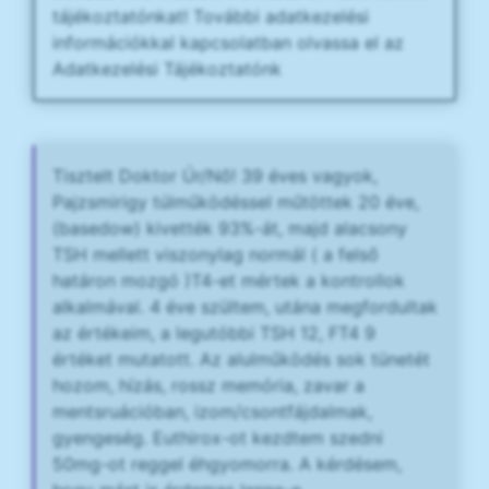
tájékoztatónkat! További adatkezelési
információkkal kapcsolatban olvassa el az
Adatkezelési Tájékoztatónk
Tisztelt Doktor Úr/Nő! 39 éves vagyok,
Pajzsmirigy túlműködéssel műtöttek 20 éve,
(basedow) kivették 93%-át, majd alacsony
TSH mellett viszonylag normál ( a felső
határon mozgó )T4-et mértek a kontrollok
alkalmával. 4 éve szültem, utána megfordultak
az értékeim, a legutóbbi TSH 12, FT4 9
értéket mutatott. Az alulműködés sok tünetét
hozom, hízás, rossz memória, zavar a
mentsruációban, izom/csontfájdalmak,
gyengeség. Euthirox-ot kezdtem szedni
50mg-ot reggel éhgyomorra. A kérdésem,