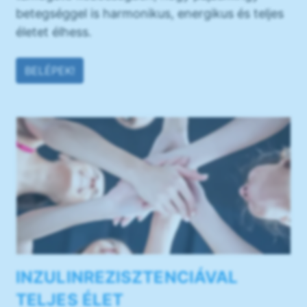
betegséggel is harmonikus, energikus és teljes
életet élhess.
BELÉPEK!
INZULINREZISZTENCIÁVAL
TELJES ÉLET