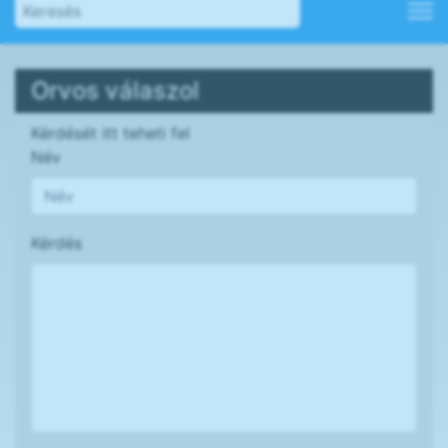
Orvos válaszol
Kérdését itt teheti fel
Név
Kérdés