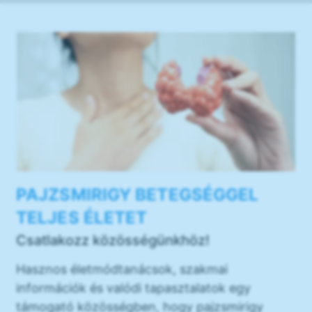
PAJZSMIRIGY BETEGSÉGGEL
TELJES ÉLETET
Csatlakozz közösségünkhöz!
Hasznos életmódtanácsok, szakmai
információk és valódi tapasztalatok egy
támogató közösségben, hogy pajzsmirigy