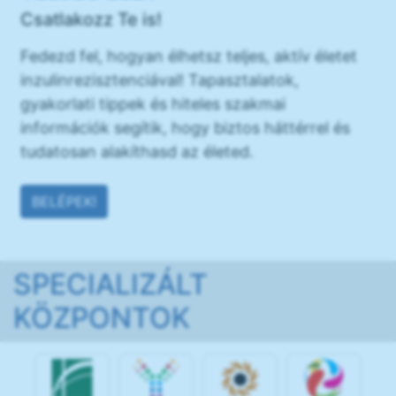
Csatlakozz Te is!
Fedezd fel, hogyan élhetsz teljes, aktív életet
inzulinrezisztenciával! Tapasztalatok,
gyakorlati tippek és hiteles szakmai
információk segítik, hogy biztos háttérrel és
tudatosan alakíthasd az életed.
BELÉPEK!
SPECIALIZÁLT
KÖZPONTOK