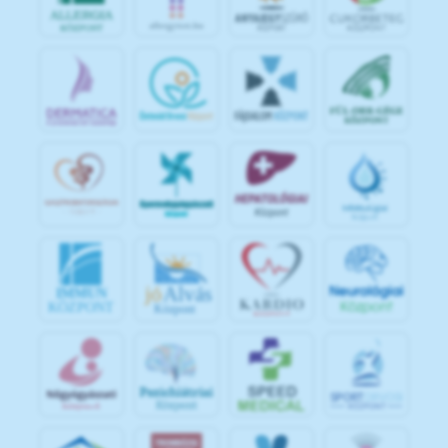
jó
Alvás
IMMUN
KÖZPONT
Központ
S
POR
T
O
R
V
OS
I
KÖ
ZPON
T