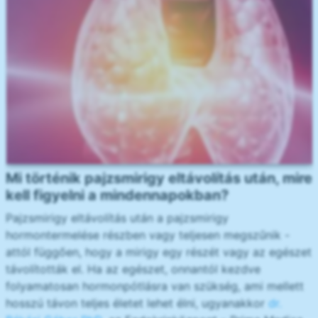
Mi történik pajzsmirigy eltávolítás után, mire
kell figyelni a mindennapokban?
Pajzsmirigy eltávolítás után a pajzsmirigy
hormontermelése részben vagy teljesen megszűnik -
attól függően, hogy a mirigy egy részét vagy az egészet
távolították el. Ha az egészet, onnantól kezdve
folyamatosan hormonpótlásra van szükség, ami mellett
hosszú távon teljes életet lehet élni, ugyanakkor
dr.