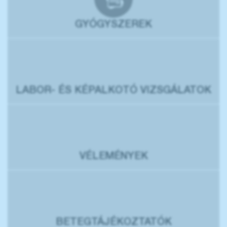
GYÓGYSZEREK
LABOR- ÉS KÉPALKOTÓ VIZSGÁLATOK
VÉLEMÉNYEK
BETEGTÁJÉKOZTATÓK