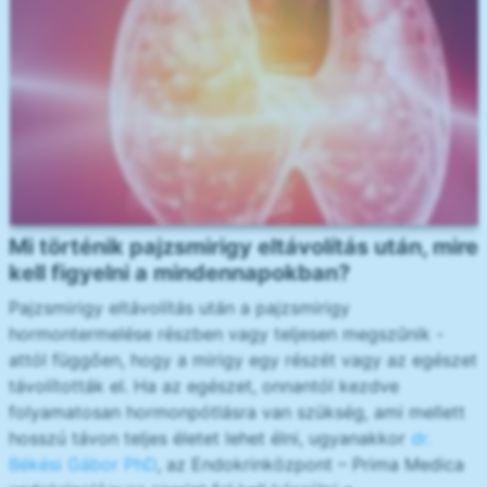
Mi történik pajzsmirigy eltávolítás után, mire
kell figyelni a mindennapokban?
Pajzsmirigy eltávolítás után a pajzsmirigy
hormontermelése részben vagy teljesen megszűnik -
attól függően, hogy a mirigy egy részét vagy az egészet
távolították el. Ha az egészet, onnantól kezdve
folyamatosan hormonpótlásra van szükség, ami mellett
hosszú távon teljes életet lehet élni, ugyanakkor
dr.
Békési Gábor PhD
, az Endokrinközpont – Prima Medica