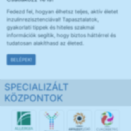
Fedezd fel, hogyan élhetsz teljes, aktív életet
inzulinrezisztenciával! Tapasztalatok,
gyakorlati tippek és hiteles szakmai
információk segítik, hogy biztos háttérrel és
tudatosan alakíthasd az életed.
BELÉPEK!
SPECIALIZÁLT
KÖZPONTOK