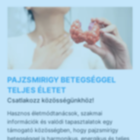
PAJZSMIRIGY BETEGSÉGGEL
TELJES ÉLETET
Csatlakozz közösségünkhöz!
Hasznos életmódtanácsok, szakmai
információk és valódi tapasztalatok egy
támogató közösségben, hogy pajzsmirigy
betegséggel is harmonikus, energikus és teljes