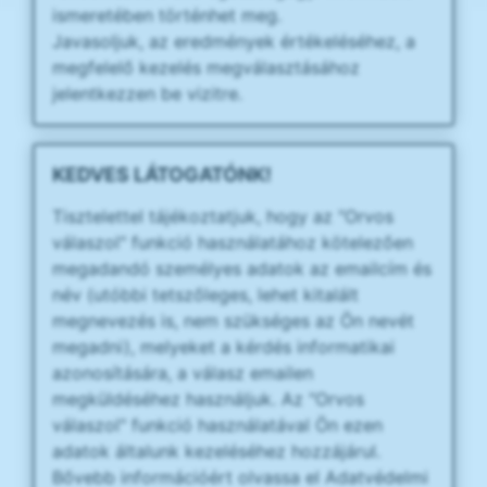
ismeretében történhet meg.
Javasoljuk, az eredmények értékeléséhez, a
megfelelő kezelés megválasztásához
jelentkezzen be vizitre.
KEDVES LÁTOGATÓNK!
Tisztelettel tájékoztatjuk, hogy az "Orvos
válaszol" funkció használatához kötelezően
megadandó személyes adatok az emailcím és
név (utóbbi tetszőleges, lehet kitalált
megnevezés is, nem szükséges az Ön nevét
megadni), melyeket a kérdés informatikai
azonosítására, a válasz emailen
megküldéséhez használjuk. Az "Orvos
válaszol" funkció használatával Ön ezen
adatok általunk kezeléséhez hozzájárul.
Bővebb információért olvassa el Adatvédelmi