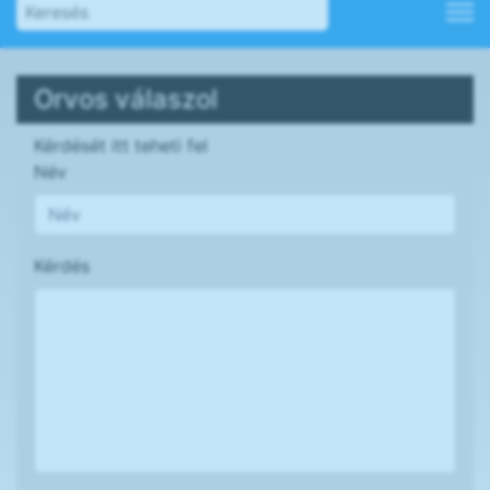
Orvos válaszol
Kérdését itt teheti fel
Név
Kérdés