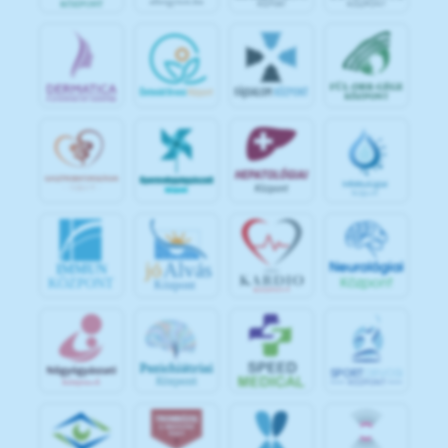
jó
Alvás
IMMUN
KÖZPONT
Központ
S
POR
T
O
R
V
OS
I
KÖ
ZPON
T