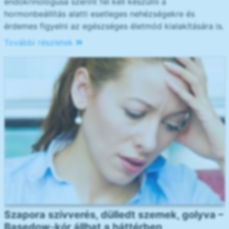
endokrinológusa szerint fel kell készülni a
hormonbeállítás alatti esetleges nehézségekre és
érdemes figyelni az egészséges életmód kialakítására is.
További részletek
Szapora szívverés, dülledt szemek, golyva –
Basedow-kór állhat a háttérben