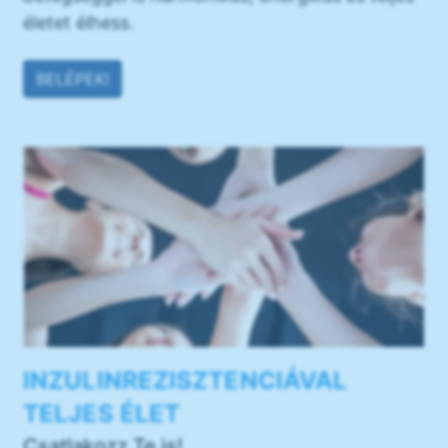
életet élhess.
BELÉPEK!
INZULINREZISZTENCIÁVAL
TELJES ÉLET
Csatlakozz Te is!