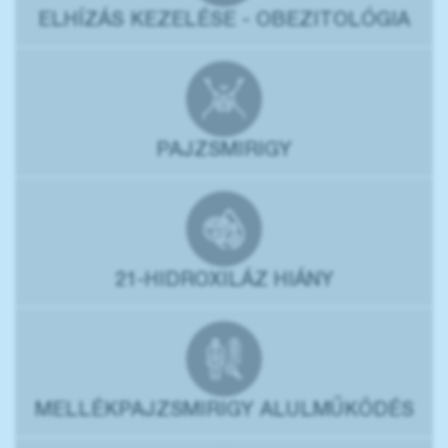
ELHÍZÁS KEZELÉSE - OBEZITOLÓGIA
PAJZSMIRIGY
21-HIDROXILÁZ HIÁNY
MELLÉKPAJZSMIRIGY ALULMŰKÖDÉS