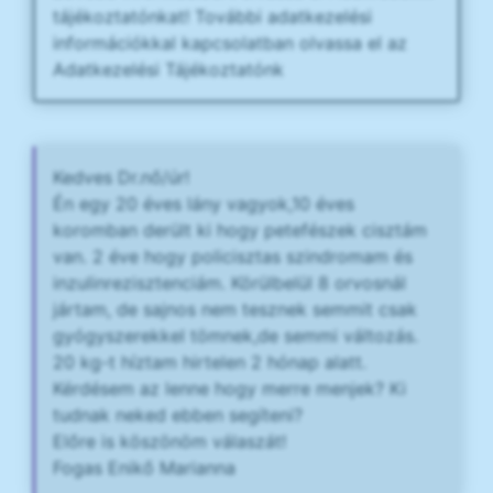
tájékoztatónkat! További adatkezelési
információkkal kapcsolatban olvassa el az
Adatkezelési Tájékoztatónk
Kedves Dr.nő/úr!
Én egy 20 éves lány vagyok,10 éves
koromban derült ki hogy petefészek cisztám
van. 2 éve hogy policisztas szindromam és
inzulinrezisztenciám. Körülbelül 8 orvosnál
jártam, de sajnos nem tesznek semmit csak
gyógyszerekkel tömnek,de semmi változás.
20 kg-t híztam hirtelen 2 hónap alatt.
Kérdésem az lenne hogy merre menjek? Ki
tudnak neked ebben segíteni?
Előre is köszönöm válaszát!
Fogas Enikő Marianna