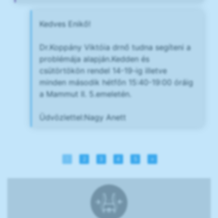
Kedves Enikő!
Dr.Koppány Viktóia drnő tudna segíteni a
problémája alapján.Kedden és
csütörtökön rendel 14-19-ig illetve
minden második hétfőn 15:40-19:00 óráig
a Mammut II. 5.emeletén.
Üdvözlettel:Nagy Anett
1
2
3
4
5
»