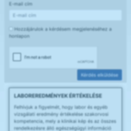
E-mail cím
Hozzájárulok a kérdésem megjelenéséhez a
honlapon
Kérdés elküldése
LABOREREDMÉNYEK ÉRTÉKELÉSE
Felhívjuk a figyelmét, hogy labor és egyéb
vizsgálati eredmény értékelése szakorvosi
kompetencia, mely a klinikai kép és az összes
rendelkezésre álló egészségügyi információ