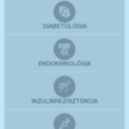
DIABETOLÓGIA
ENDOKRINOLÓGIA
INZULINREZISZTENCIA