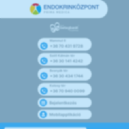
Mammut II
+36 70 431 9728
Széll Kálmán tér
+36 30 141 4242
Bosnyák tér
+36 30 434 1744
Kolosy tér
+36 70 940 0099
Bejelentkezés
Mobilapplikáció