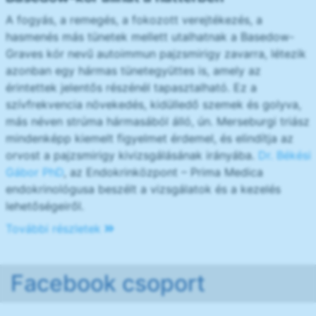
A fogyás, a remegés, a fokozott verejtékezés, a
hasmenés más tünetek mellett utalhatnak a Basedow-
Graves kór nevű autoimmun pajzsmirigy zavarra, létezik
azonban egy hármas tünetegyüttes is, amely az
érintettek jelentős részénél tapasztalható. Ez a
szívfrekvencia növekedés, kidülledő szemek és golyva,
más néven strúma hármasából álló, ún. Merseburgi triász
mindenképp kiemelt figyelmet érdemel, és elindítja az
orvost a pajzsmirigy kivizsgálásának irányába.
Dr. Békési
Gábor PhD
, az Endokrinközpont – Prima Medica
endokrinológusa beszélt a vizsgálatok és a kezelés
lehetőségeiről.
További részletek
Facebook csoport