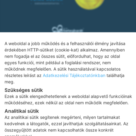
A weboldal a jobb működés és a felhasználói élmény javítása
érdekében HTTP-sütiket (cookie-kat) alkalmaz. Amennyiben
nem fogadja el az összes sütit, előfordulhat, hogy az oldal
Adatkezelési tájékoztató
egyes funkciói, mint például a foglalási rendszer, nem
működnek megfelelően. A sütik használatával kapcsolatos
Impresszum
részletes leírást az
Adatkezelési Tájékoztatónkban
találhatja
meg.
Adatvédelmi tájékoztató
Szükséges sütik
ÁSZF
Ezek a sütik elengedhetetlenek a weboldal alapvető funkcióinak
Karrier
működéséhez, ezek nélkül az oldal nem működik megfelelően.
Analitikai sütik
Az oldalon feltüntetett árak az ÁFÁ-t tartalmazzák!
Az analitikai sütik segítenek megérteni, milyen tartalmakat
A képek a
Shutterstock.com
és a
Canva.com
licence alapján
kedvelnek a látogatók, ezzel javíthatjuk szolgáltatásainkat. Az
kerültek felhasználásra.
összegyűjtött adatok nem kapcsolhatók össze konkrét
Copyright 2026 ©
Prima Medica Egészségközpontok
. Minden jog