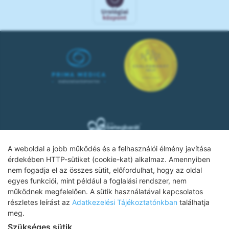
A weboldal a jobb működés és a felhasználói élmény javítása
érdekében HTTP-sütiket (cookie-kat) alkalmaz. Amennyiben
nem fogadja el az összes sütit, előfordulhat, hogy az oldal
Adatkezelési tájékoztató
egyes funkciói, mint például a foglalási rendszer, nem
működnek megfelelően. A sütik használatával kapcsolatos
Impresszum
részletes leírást az
Adatkezelési Tájékoztatónkban
találhatja
meg.
Adatvédelmi tájékoztató
Szükséges sütik