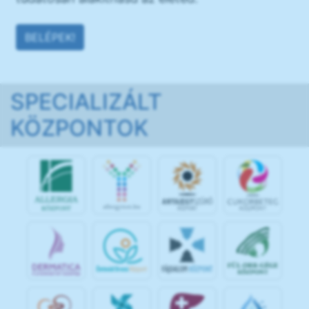
BELÉPEK!
SPECIALIZÁLT
KÖZPONTOK