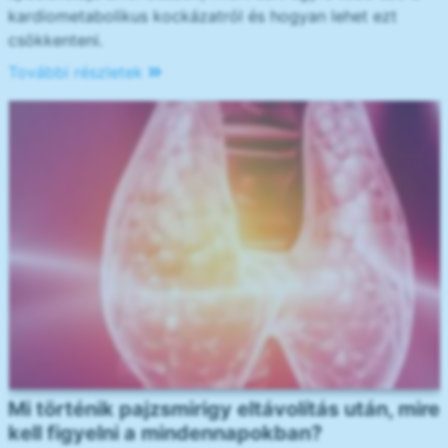
kardiometabolikus kockázatról és hogyan lehet ezt
csökkenteni.
További részletek
Mi történik pajzsmirigy eltávolítás után, mire
kell figyelni a mindennapokban?