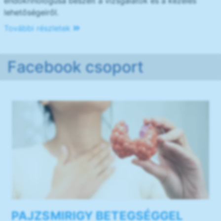
endokrinológusa beszélt a vizsgálatok és a kezelés
lehetőségeiről.
További részletek
Facebook csoport
PAJZSMIRIGY BETEGSÉGGEL