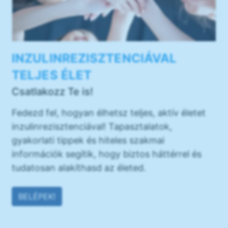
INZULINREZISZTENCIÁVAL
TELJES ÉLET
Csatlakozz Te is!
Fedezd fel, hogyan élhetsz teljes, aktív életet
inzulinrezisztenciával! Tapasztalatok,
gyakorlati tippek és hiteles szakmai
információk segítik, hogy biztos háttérrel és
tudatosan alakíthasd az életed.
BELÉPEK!