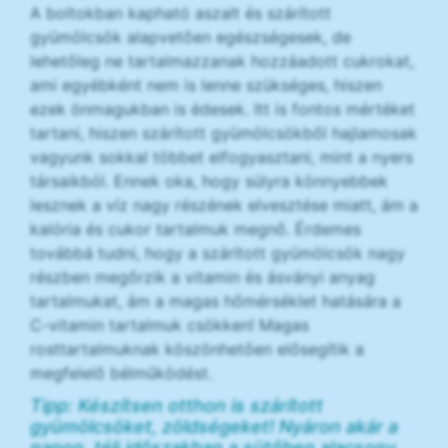
A boltokban kapható aszalt és szárított
gyümölcsök alapvetően egészségesek, de
lehetőleg ne tartalmazzanak hozzáadott cukrokat,
ami egyébként nem is lenne szükséges, hiszen
ezek önmagukban is édesek. Itt is fontos mértéket
tartani, hiszen szárított gyümölcsökből hajlamosak
vagyunk sokkal többet elfogyasztani, mint a nyers
társaikból. Ennek oka, hogy súlyra könnyebbek
lesznek a víz nagy részének elvesztése miatt, ám a
kalória és cukor tartalmuk megnő. Érdemes
továbbá tudni, hogy a szárított gyümölcsök nagy
részben megőrzik a vitamin és ásványi anyag
tartalmukat, ám a magas hőmérséklet hatására a
C-vitamin tartalmuk csökken! Magas
rosttartalmuknak köszönhetően elősegítik a
megfelelő bélműködést.
Tipp: Készítsen otthon is szárított
gyümölcsöket, zöldségeket! Nyáron akár a
napon, téli időszakban a sütőben alacsony