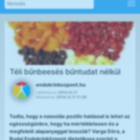
Téli bűnbeesés bűntudat nélkül
endokrinkozpont.hu
Létrehozva:
2014.12.11
Módosítva:
2014.12.11 11:26
Tudta, hogy a nassolás pozitív hatással is lehet az
egészségünkre, hogy ha mértékletesen és a
megfelelő alapanyaggal tesszük? Varga Dóra, a
Budai Endokrinközpont dietetikusa szerint a