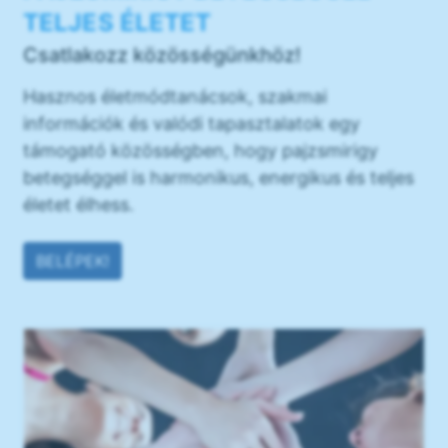
TELJES ÉLETET
Csatlakozz közösségünkhöz!
Hasznos életmódtanácsok, szakmai
információk és valódi tapasztalatok egy
támogató közösségben, hogy pajzsmirigy
betegséggel is harmonikus, energikus és teljes
életet élhess.
BELÉPEK!