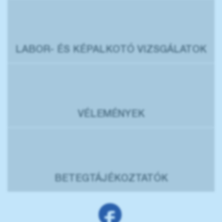
LABOR- ÉS KÉPALKOTÓ VIZSGÁLATOK
VÉLEMÉNYEK
BETEGTÁJÉKOZTATÓK