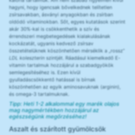
hagyni, hogy igencsak bővelkednek telítetlen
zsírsavakban, ásványi anyagokban és zsírban
oldódó vitaminokban. Sőt, egyes kutatások szerint
akár 30%-kal is csökkenthetik a szív és
érrendszeri megbetegedések kialakulásának
kockázatát, ugyanis kedvező zsírsav
összetételüknek köszönhetően mérséklik a „rossz”
LDL koleszterin
szintjét. Ráadásul kiemelkedő E-
vitamin tartalmuk hozzájárul a szabadgyökök
semlegesítéséhez is. Ezen kívül
gyulladáscsökkentő hatással is bírnak
köszönhetően az egyik aminosavuknak (arginin),
és omega-3 tartalmuknak.
Tipp: Heti 1-2 alkalommal egy marék olajos
mag nagymértékben hozzájárul az
egészségünk megőrzéséhez!
Aszalt és szárított gyümölcsök