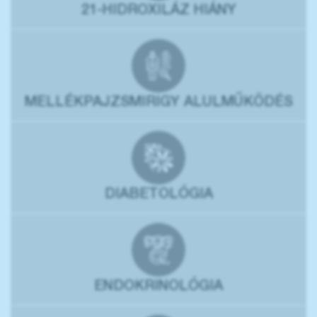
21-HIDROXILÁZ HIÁNY
MELLÉKPAJZSMIRIGY ALULMŰKÖDÉS
DIABETOLÓGIA
ENDOKRINOLÓGIA