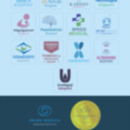
jó
Alvás
IMMUN
KÖZPONT
Központ
S
POR
T
O
R
V
OS
I
KÖ
ZPON
T