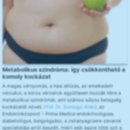
Metabolikus szindróma: így csökkenthető a
komoly kockázat
A magas vérnyomás, a hasi elhízás, az emelkedett
vércukor, a kóros vérzsírok együttesen hozzák létre a
metabolikus szindrómát, ami számos súlyos betegség
kockázatát növeli.
Prof. Dr. Somogyi Anikó
, az
Endokrinközpont – Prima Medica endokrinológusa,
diabetológus, belgyógyász, a zsíranyagcsere-zavarok
specialistája arról beszélt, miért esik egyre több szó a