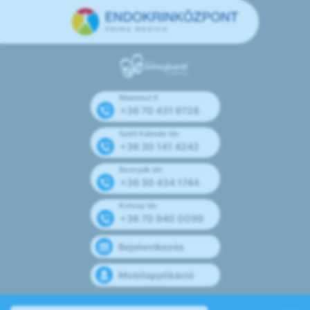
Mammut II
+36 70 431 9728
Széll Kálmán tér
+36 30 141 4242
Bosnyák tér
+36 30 434 1744
Kolosy tér
+36 70 940 0099
Bejelentkezés
Mobilapplikáció