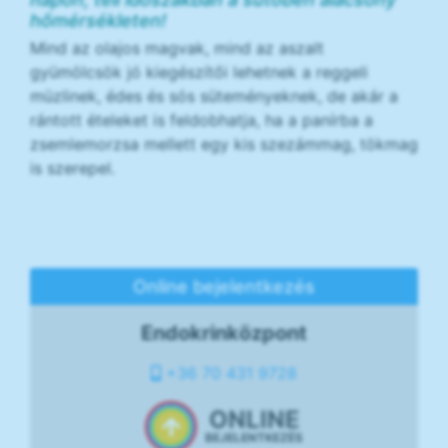
hőmérsékleten!
Mind az olajos magvak, mind az aszalt
gyümölcsök jó kiegészítői lehetnek a reggeli
müzlinek, édes és sós süteményeknek, de akár a
rántott ételeket is feldobhatja, ha a panírba a
zsemlemorzsa mellett egy kis szezámmag, tökmag
is szerepel.
Online bejelentkezés
Endokrinközpont
+36 70 431 9728
ONLINE
BEJELENTKEZÉS