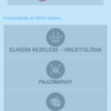
Visszalépés az előző oldalra...
ELHÍZÁS KEZELÉSE - OBEZITOLÓGIA
PAJZSMIRIGY