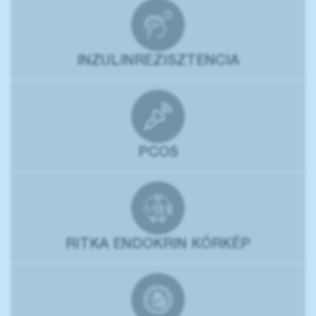
INZULINREZISZTENCIA
PCOS
RITKA ENDOKRIN KÓRKÉP