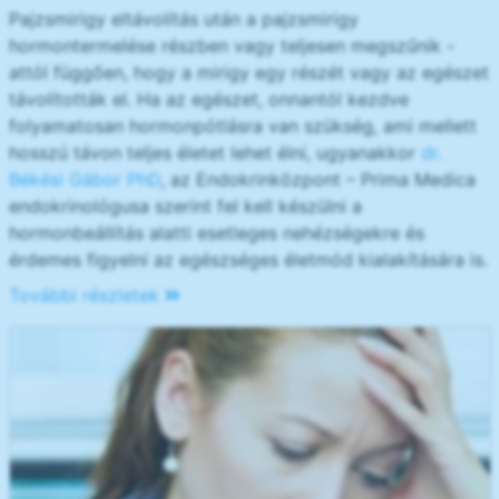
Pajzsmirigy eltávolítás után a pajzsmirigy
hormontermelése részben vagy teljesen megszűnik -
attól függően, hogy a mirigy egy részét vagy az egészet
távolították el. Ha az egészet, onnantól kezdve
folyamatosan hormonpótlásra van szükség, ami mellett
hosszú távon teljes életet lehet élni, ugyanakkor
dr.
Békési Gábor PhD
, az Endokrinközpont – Prima Medica
endokrinológusa szerint fel kell készülni a
hormonbeállítás alatti esetleges nehézségekre és
érdemes figyelni az egészséges életmód kialakítására is.
További részletek