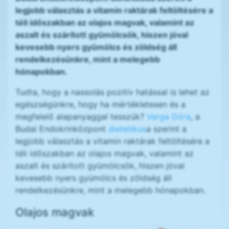
legjobb választás a vitamin raktárak feltöltésére a
téli időszakban az olajos magvak, valamint az
aszalt és szárított gyümölcsök, hiszen jóval
kevesebb nyers gyümölcs és zöldség áll
rendelkezésünkre, mint a melegebb
hónapokban.
Tudta, hogy a nassolás pozitív hatással is lehet az
egészségünkre, hogy ha mértékletesen és a
megfelelő alapanyaggal tesszük?
Varga Dóra
, a
Budai Endokrinközpont
dietetikus
a szerint a
legjobb választás a vitamin raktárak feltöltésére a
téli időszakban az olajos magvak, valamint az
aszalt és szárított gyümölcsök, hiszen jóval
kevesebb nyers gyümölcs és zöldség áll
rendelkezésünkre, mint a melegebb hónapokban.
Olajos magvak