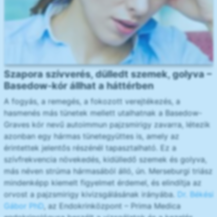
Szapora szívverés, dülledt szemek, golyva –
Basedow-kór állhat a háttérben
A fogyás, a remegés, a fokozott verejtékezés, a
hasmenés más tünetek mellett utalhatnak a Basedow-
Graves kór nevű autoimmun pajzsmirigy zavarra, létezik
azonban egy hármas tünetegyüttes is, amely az
érintettek jelentős részénél tapasztalható. Ez a
szívfrekvencia növekedés, kidülledő szemek és golyva,
más néven strúma hármasából álló, ún. Merseburgi triász
mindenképp kiemelt figyelmet érdemel, és elindítja az
orvost a pajzsmirigy kivizsgálásának irányába.
Dr. Békési
Gábor PhD
, az Endokrinközpont – Prima Medica