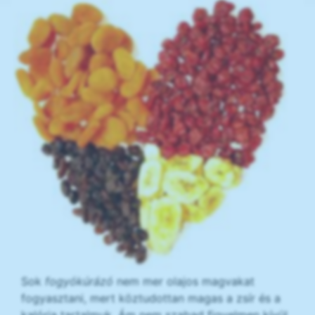
Sok
fogyókúrázó
nem mer olajos magvakat
fogyasztani, mert köztudottan magas a zsír és a
kalória tartalmuk. Ám nem szabad figyelmen kívül