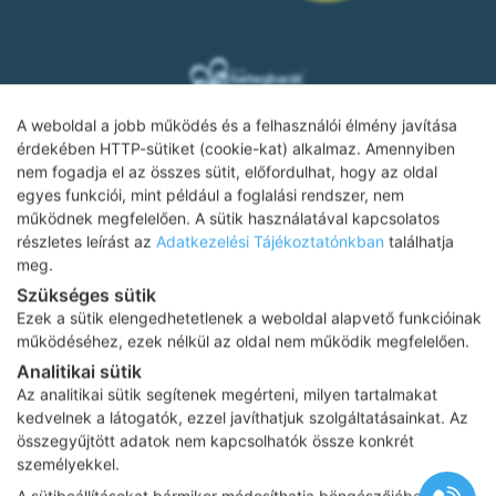
A weboldal a jobb működés és a felhasználói élmény javítása
érdekében HTTP-sütiket (cookie-kat) alkalmaz. Amennyiben
nem fogadja el az összes sütit, előfordulhat, hogy az oldal
Adatkezelési tájékoztató
egyes funkciói, mint például a foglalási rendszer, nem
működnek megfelelően. A sütik használatával kapcsolatos
Impresszum
részletes leírást az
Adatkezelési Tájékoztatónkban
találhatja
Adatvédelmi tájékoztató
meg.
Szükséges sütik
ÁSZF
Ezek a sütik elengedhetetlenek a weboldal alapvető funkcióinak
Karrier
működéséhez, ezek nélkül az oldal nem működik megfelelően.
Analitikai sütik
Az oldalon feltüntetett árak az ÁFÁ-t tartalmazzák!
Az analitikai sütik segítenek megérteni, milyen tartalmakat
A képek a
Shutterstock.com
és a
Canva.com
licence alapján
kedvelnek a látogatók, ezzel javíthatjuk szolgáltatásainkat. Az
kerültek felhasználásra.
összegyűjtött adatok nem kapcsolhatók össze konkrét
Copyright 2026 ©
Prima Medica Egészségközpontok
. Minden jog
személyekkel.
fenntartva
A sütibeállításokat bármikor módosíthatja böngészőjében.