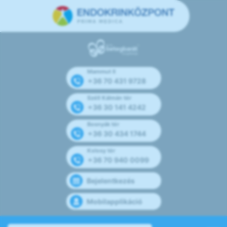
Mammut II
+36 70 431 9728
Széll Kálmán tér
+36 30 141 4242
Bosnyák tér
+36 30 434 1744
Kolosy tér
+36 70 940 0099
Bejelentkezés
Mobilapplikáció