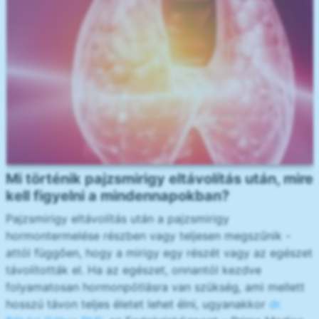
Mi történik pajzsmirigy eltávolítás után, mire
kell figyelni a mindennapokban?
Pajzsmirigy eltávolítás után a pajzsmirigy
hormontermelése részben vagy teljesen megszűnik -
attól függően, hogy a mirigy egy részét vagy az egészet
távolították el. Ha az egészet, onnantól kezdve
folyamatosan hormonpótlásra van szükség, ami mellett
hosszú távon teljes életet lehet élni, ugyanakkor
dr.