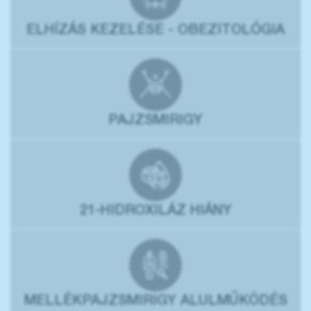
ELHÍZÁS KEZELÉSE - OBEZITOLÓGIA
PAJZSMIRIGY
21-HIDROXILÁZ HIÁNY
MELLÉKPAJZSMIRIGY ALULMŰKÖDÉS