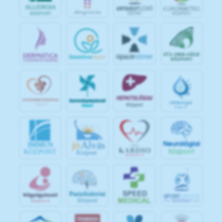
jó
Alvás
IMMUN
KÖZPONT
Központ
S
POR
T
O
R
V
OS
I
KÖ
ZPON
T