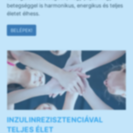
betegséggel is harmonikus, energikus és teljes
életet élhess.
BELÉPEK!
INZULINREZISZTENCIÁVAL
TELJES ÉLET