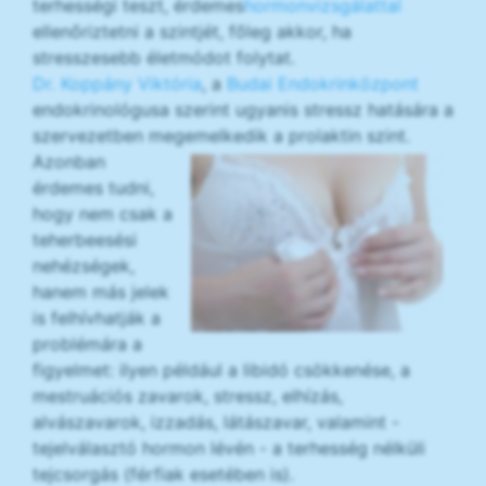
terhességi teszt, érdemes
hormonvizsgálattal
ellenőriztetni a szintjét, főleg akkor, ha
stresszesebb életmódot folytat.
Dr. Koppány Viktória
, a
Budai Endokrinközpont
endokrinológusa szerint ugyanis stressz hatására a
szervezetben megemelkedik a prolaktin szint.
Azonban
érdemes tudni,
hogy nem csak a
teherbeesési
nehézségek,
hanem más jelek
is felhívhatják a
problémára a
figyelmet: ilyen például a libidó csökkenése, a
mestruációs zavarok, stressz, elhízás,
alvászavarok, izzadás, látászavar, valamint -
tejelválasztó hormon lévén - a terhesség nélküli
tejcsorgás (férfiak esetében is).