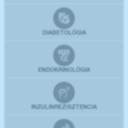
DIABETOLÓGIA
ENDOKRINOLÓGIA
INZULINREZISZTENCIA