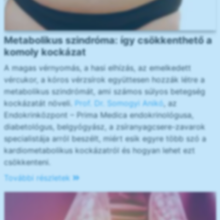
Metabolikus szindróma: így csökkenthető a
komoly kockázat
A magas vérnyomás, a hasi elhízás, az emelkedett
vércukor, a kóros vérzsírok együttesen hozzák létre a
metabolikus szindrómát, ami számos súlyos betegség
kockázatát növeli.
Prof. Dr. Somogyi Anikó
, az
Endokrinközpont – Prima Medica endokrinológusa,
diabetológus, belgyógyász, a zsíranyagcsere-zavarok
specialistája arról beszélt, miért esik egyre több szó a
kardiometabolikus kockázatról és hogyan lehet ezt
csökkenteni.
További részletek