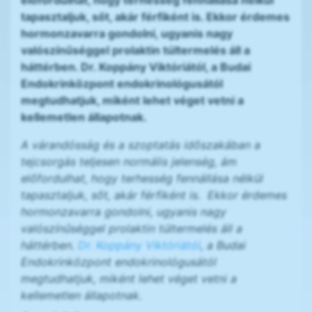
előfordulhat, hogy terhesség fennállása nélkül
tapasztaljuk, sőt, akár férfiként is. Ekkor érdemes
hormonzavarra gondolni, ugyanis nagy
valószínűséggel prolaktin túltermelés áll a
háttérben. Dr. Koppány Viktóriától, a Budai
Endokrinközpont endokrinológusától
megtudhatjuk, miként lehet véget vetni a
kellemetlen állapotnak.
A várandósság és a szoptatás időszakában a
tejcsorgás teljesen normális jelenség, ám
előfordulhat, hogy terhesség fennállása nélkül
tapasztaljuk, sőt, akár férfiként is. Ekkor érdemes
hormonzavarra gondolni, ugyanis nagy
valószínűséggel prolaktin túltermelés áll a
háttérben.
Dr. Koppány Viktóriától
, a Budai
Endokrinközpont endokrinológusától
megtudhatjuk, miként lehet véget vetni a
kellemetlen állapotnak.