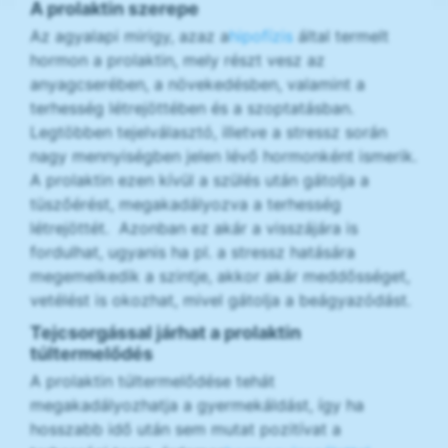
A prolaktin szerepe
Az agyalapi mirigy, azaz a
hipofízis
által termelt
hormon a prolaktin, mely részt vesz az
anyagcserében, a növekedésben, valamint a
terhesség létrejöttében és a szoptatásban.
Legtöbben tejelválasztó, illetve a stressz során
nagy mennyiségben jelen lévő hormonként ismerik.
A prolaktin ezen kívül a szülés után gátolja a
tüszőérést, megakadályozva a terhesség
létrejöttét. Azonban ez akár a visszájára is
fordulhat, ugyanis ha pl. a stressz hatására
megemelkedik a szintje, akkor akár meddősséget,
vetélést is okozhat, mivel gátolja a beágyazódást.
Tejcsorgással járhat a prolaktin
túltermelődés
A prolaktin túltermelődése tehát
megakadályozhatja a gyermekáldást, így ha
hosszabb idő után sem mutat pozitívat a