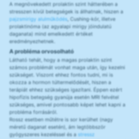
A megnövekedett prolaktin szint hátterében a
stresszen kívül betegségek is állhatnak, hiszen a
pajzsmirigy alulműködés
, Cushing-kór, illetve
prolaktinóma (az agyalapi mirigy jóindulatú
daganata) mind emelkedett értéket
eredményezhetnek.
A probléma orvosolható
Látható tehát, hogy a magas prolaktin szint
számos problémát vonhat maga után, így kezelni
szükséget. Viszont ehhez fontos tudni, mi is
okozza a hormon túltermelődését, hiszen a
terápiát ehhez szükséges igazítani. Éppen ezért
hipofízis betegség gyanúja esetén MRI felvétel
szükséges, amivel pontosabb képet lehet kapni a
probléma forrásáról.
Rossz esetben műtétre is sor kerülhet (nagy
méretű daganat esetén), ám legtöbbször
gyógyszeres kezeléssel és a
stressz