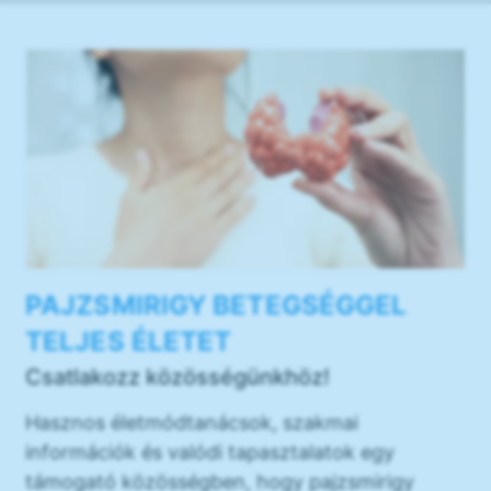
PAJZSMIRIGY BETEGSÉGGEL
TELJES ÉLETET
Csatlakozz közösségünkhöz!
Hasznos életmódtanácsok, szakmai
információk és valódi tapasztalatok egy
támogató közösségben, hogy pajzsmirigy