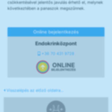
csökkentésével jelentős javulás érhető el, melynek
következtében a panaszok megszűnnek.
Online bejelentkezés
Endokrinközpont
+36 70 431 9728
ONLINE
BEJELENTKEZÉS
Visszalépés az előző oldalra...