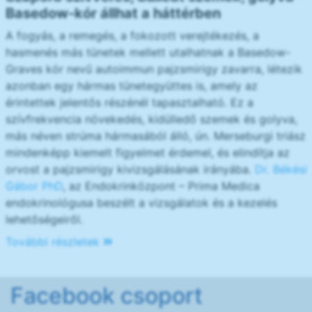
Basedow-kór állhat a háttérben
A fogyás, a remegés, a fokozott verejtékezés, a
hasmenés más tünetek mellett utalhatnak a Basedow-
Graves kór nevű autoimmun pajzsmirigy zavarra, létezik
azonban egy hármas tünetegyüttes is, amely az
érintettek jelentős részénél tapasztalható. Ez a
szívfrekvencia növekedés, kidülledő szemek és golyva,
más néven strúma hármasából álló, ún. Merseburgi triász
mindenképp kiemelt figyelmet érdemel, és elindítja az
orvost a pajzsmirigy kivizsgálásának irányába.
Dr. Békési
Gábor PhD
, az Endokrinközpont – Prima Medica
endokrinológusa beszélt a vizsgálatok és a kezelés
lehetőségeiről.
További részletek
Facebook csoport