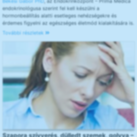
Békési Gábor PhD
, az Endokrinközpont – Prima Medica
endokrinológusa szerint fel kell készülni a
hormonbeállítás alatti esetleges nehézségekre és
érdemes figyelni az egészséges életmód kialakítására is.
További részletek
Szapora szívverés, dülledt szemek, golyva –