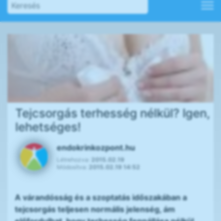
Tejcsorgás terhesség nélkül? Igen,
lehetséges!
endokrinkozpont.hu
Létrehozva:
2015.02.19
Módosítva:
2015.02.19 14:52
A várandósság és a szoptatás időszakában a
tejcsorgás teljesen normális jelenség, ám