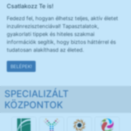
Csatlakozz Te is!
Fedezd fel, hogyan élhetsz teljes, aktív életet
inzulinrezisztenciával! Tapasztalatok,
gyakorlati tippek és hiteles szakmai
információk segítik, hogy biztos háttérrel és
tudatosan alakíthasd az életed.
BELÉPEK!
SPECIALIZÁLT
KÖZPONTOK