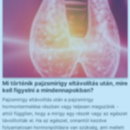
Mi történik pajzsmirigy eltávolítás után, mire
kell figyelni a mindennapokban?
Pajzsmirigy eltávolítás után a pajzsmirigy
hormontermelése részben vagy teljesen megszűnik -
attól függően, hogy a mirigy egy részét vagy az egészet
távolították el. Ha az egészet, onnantól kezdve
folyamatosan hormonpótlásra van szükség, ami mellett