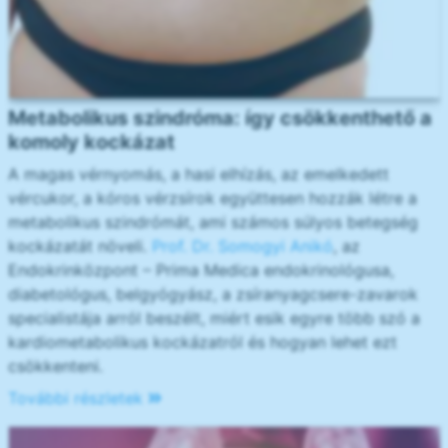
Metabolikus szindróma: így csökkenthető a
komoly kockázat
A magas vérnyomás, a hasi elhízás, az emelkedett
vércukor, a kóros vérzsírok együttesen hozzák létre a
metabolikus szindrómát, ami számos súlyos betegség
kockázatát növeli.
Prof. Dr. Somogyi Anikó
, az
Endokrinközpont – Prima Medica endokrinológusa,
diabetológus, belgyógyász, a zsíranyagcsere-zavarok
specialistája arról beszélt, miért esik egyre több szó a
kardiometabolikus kockázatról és hogyan lehet ezt
csökkenteni.
További részletek