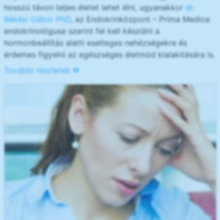
hosszú távon teljes életet lehet élni, ugyanakkor
dr.
Békési Gábor PhD
, az Endokrinközpont – Prima Medica
endokrinológusa szerint fel kell készülni a
hormonbeállítás alatti esetleges nehézségekre és
érdemes figyelni az egészséges életmód kialakítására is.
További részletek