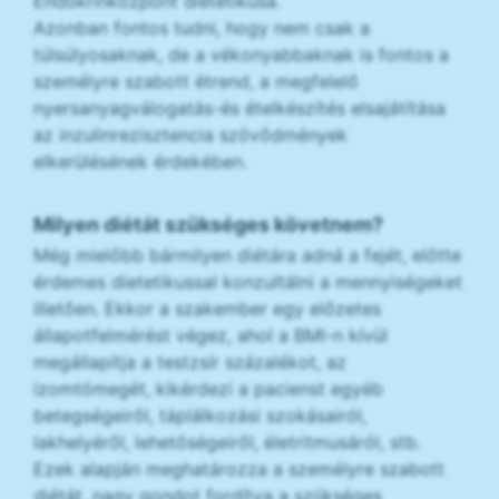
Endokrinközpont dietetikusa.
Azonban fontos tudni, hogy nem csak a
túlsúlyosaknak, de a vékonyabbaknak is fontos a
személyre szabott étrend, a megfelelő
nyersanyagválogatás-és ételkészítés elsajátítása
az inzulinrezisztencia szövődmények
elkerülésének érdekében.
Milyen diétát szükséges követnem?
Még mielőbb bármilyen diétára adná a fejét, előtte
érdemes dietetikussal konzultálni a mennyiségeket
illetően. Ekkor a szakember egy előzetes
állapotfelmérést végez, ahol a BMI-n kívül
megállapítja a testzsír százalékot, az
izomtömegét, kikérdezi a pacienst egyéb
betegségeiről, táplálkozási szokásairól,
lakhelyéről, lehetőségeiről, életritmusáról, stb.
Ezek alapján meghatározza a személyre szabott
diétát, nagy gondot fordítva a szükséges