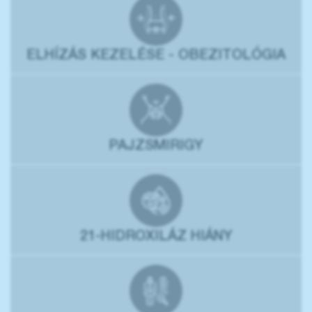
ELHÍZÁS KEZELÉSE - OBEZITOLÓGIA
PAJZSMIRIGY
21-HIDROXILÁZ HIÁNY