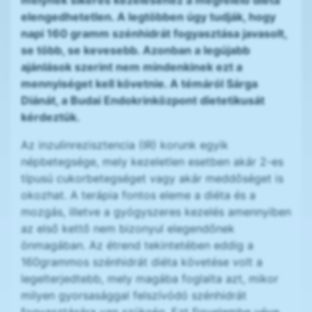
melynek sikeres kezeléséhez a megfelelő diéta
elengedhetetlen. A legtöbben úgy tudják, hogy
napi 160 gramm szénhidrát fogyasztása javasolt,
se több, se kevesebb. Azonban a legújabb
ajánlások szerint nem mindenkinek ezt a
mennyiséget kell követnie. A témáról Sárga
Diánát, a Budai Endokrinközpont dietetikusát
kérdeztük.
Az inzulinrezisztencia (IR) korunk egyik
népbetegsége, mely kezeletlen esetben akár 2-es
típusú cukorbetegséget vagy akár meddőséget is
okozhat. A terápia fontos eleme a diéta és a
mozgás, illetve a gyógyszeres kezelés amennyiben
az első kettő nem bizonyul elegendőnek
önmagában. Az étrend tekintetében eddig a
160grammos szénhidrát diéta követése volt a
legelterjedtebb, mely magába foglalta azt, mikor
milyen gyorsasággal felszívódó szénhidrát