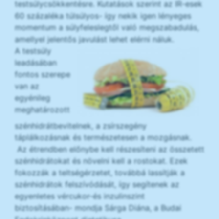
testsúlycsökkentésre. Kutatások szerint az IR-esek
60 százaléka túlsúlyos- így nekik igen lényeges
momentum a súlyfeleslegtől való megszabadulás,
amellyel jelentős javulást lehet elérni náluk.
A testsúly
leadásában
fontos szerepe
van az
egyénileg
meghatározott
szénhidrátbevitelnek, a zsírszegény
táplálkozásnak és természetesen a mozgásnak.
Az étrendben előnybe kell részesíteni az összetett
szénhidrátokat és növelni kell a rostokat. Ezek
fokozzák a teltségérzetet, továbbá lassítják a
szénhidrátok felszívódását, így segítenek az
egyenletes vércukor-és inzulinszint
biztosításában- mondja Sárga Diána, a Budai