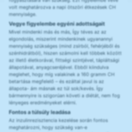
fogyasztására van szükség. Ezt figyelembe véve
volt meghatározva a napi ötszöri étkezések CH
mennyisége.
Vegye figyelembe egyéni adottságait
Mivel mindenki más és más, Így téves az az
elgondolás, miszerint mindenkinek ugyanannyi
mennyiség szükséges (mind zsírból, fehérjéből és
szénhidrátból), hiszen számolni kell többek között
az illető életkorával, fittségi szintjével, tápláltsági
állapotával, anyagcseréjével. Ebből kiindulva
meglehet, hogy míg valakinek a 160 gramm CH
betartása megfelelő – és ezáltal javul is az
állapota- ám másnak ez túl sok/kevés. Így
bármennyire is szigorúan követi a diétát, nem fog
lényeges eredményeket elérni.
Fontos a túlsúly leadása
Az inzulinrezisztencia kezelése során fontos
meghatározni, hogy szükség van-e