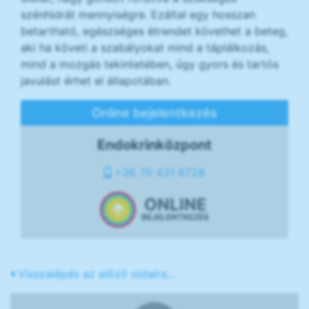
szénhidrát mennyiségre. Ezáltal egy hosszan
betartható, egészséges étrendet követhet a beteg,
aki ha követi a szabályokat mind a táplálkozás,
mind a mozgás tekintetében, úgy gyors és tartós
javulást érhet el állapotában.
Online bejelentkezés
Endokrinközpont
+36 70 431 9728
ONLINE
BEJELENTKEZÉS
Visszalépés az előző oldalra...