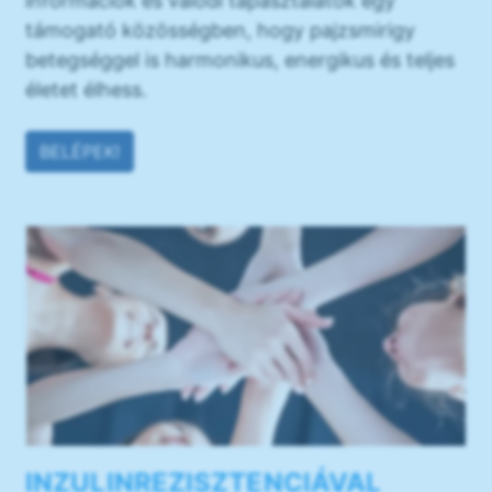
információk és valódi tapasztalatok egy
támogató közösségben, hogy pajzsmirigy
betegséggel is harmonikus, energikus és teljes
életet élhess.
BELÉPEK!
INZULINREZISZTENCIÁVAL