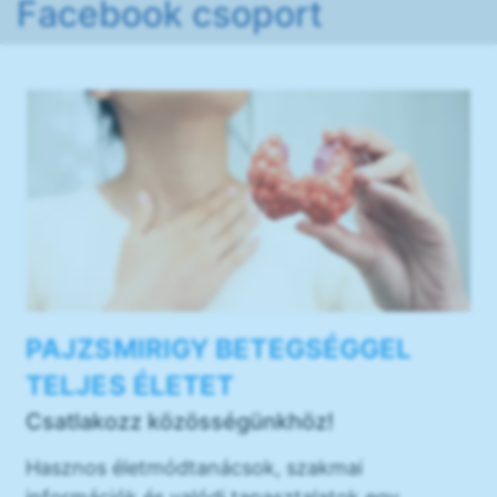
Facebook csoport
PAJZSMIRIGY BETEGSÉGGEL
TELJES ÉLETET
Csatlakozz közösségünkhöz!
Hasznos életmódtanácsok, szakmai