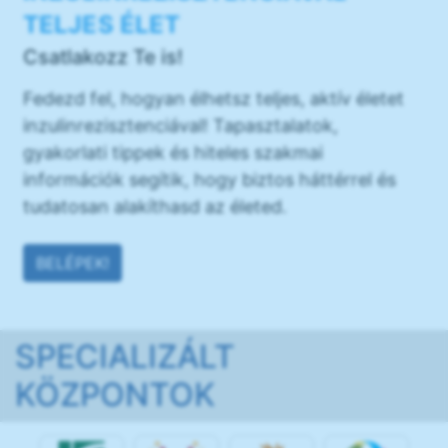
TELJES ÉLET
Csatlakozz Te is!
Fedezd fel, hogyan élhetsz teljes, aktív életet
inzulinrezisztenciával! Tapasztalatok,
gyakorlati tippek és hiteles szakmai
információk segítik, hogy biztos háttérrel és
tudatosan alakíthasd az életed.
BELÉPEK!
SPECIALIZÁLT
KÖZPONTOK