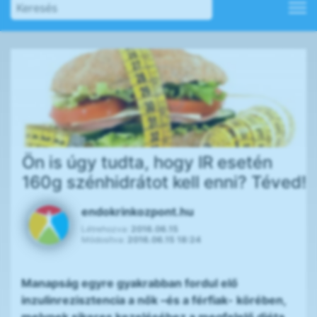
Ön is úgy tudta, hogy IR esetén
160g szénhidrátot kell enni? Téved!
endokrinkozpont.hu
Létrehozva:
2016.06.15
Módosítva:
2016.06.15 18:24
Manapság egyre gyakrabban fordul elő
inzulinrezisztencia a nők –és a férfiak- körében,