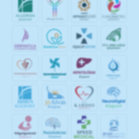
jó
Alvás
IMMUN
KÖZPONT
Központ
S
POR
T
O
R
V
OS
I
KÖ
ZPON
T