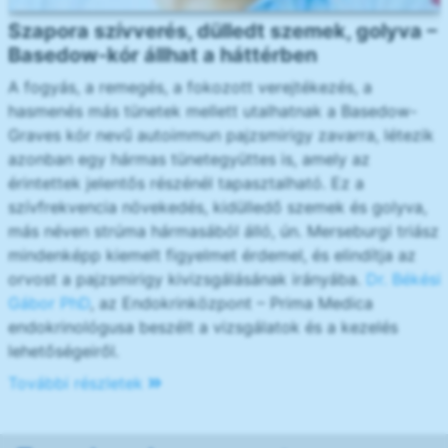
Szapora szívverés, dülledt szemek, golyva –
Basedow-kór állhat a háttérben
A fogyás, a remegés, a fokozott verejtékezés, a
hasmenés más tünetek mellett utalhatnak a Basedow-
Graves kór nevű autoimmun pajzsmirigy zavarra, létezik
azonban egy hármas tünetegyüttes is, amely az
érintettek jelentős részénél tapasztalható. Ez a
szívfrekvencia növekedés, kidülledő szemek és golyva,
más néven strúma hármasából álló, ún. Merseburgi triász
mindenképp kiemelt figyelmet érdemel, és elindítja az
orvost a pajzsmirigy kivizsgálásának irányába.
Dr. Békési
Gábor PhD
, az Endokrinközpont – Prima Medica
endokrinológusa beszélt a vizsgálatok és a kezelés
lehetőségeiről.
További részletek