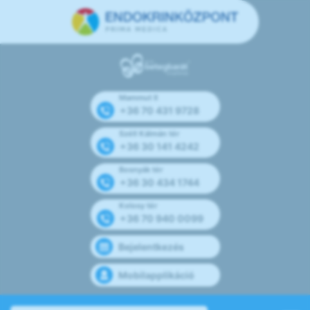
Mammut II
+36 70 431 9728
Széll Kálmán tér
+36 30 141 4242
Bosnyák tér
+36 30 434 1744
Kolosy tér
+36 70 940 0099
Bejelentkezés
Mobilapplikáció