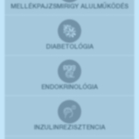
MELLÉKPAJZSMIRIGY ALULMŰKÖDÉS
DIABETOLÓGIA
ENDOKRINOLÓGIA
INZULINREZISZTENCIA