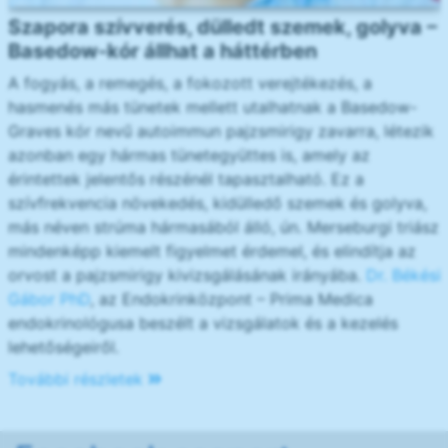
Szapora szívverés, dülledt szemek, golyva –
Basedow-kór állhat a háttérben
A fogyás, a remegés, a fokozott verejtékezés, a
hasmenés más tünetek mellett utalhatnak a Basedow-
Graves kór nevű autoimmun pajzsmirigy zavarra, létezik
azonban egy hármas tünetegyüttes is, amely az
érintettek jelentős részénél tapasztalható. Ez a
szívfrekvencia növekedés, kidülledő szemek és golyva,
más néven strúma hármasából álló, ún. Merseburgi triász
mindenképp kiemelt figyelmet érdemel, és elindítja az
orvost a pajzsmirigy kivizsgálásának irányába.
Dr. Békési
Gábor PhD
, az Endokrinközpont – Prima Medica
endokrinológusa beszélt a vizsgálatok és a kezelés
lehetőségeiről.
További részletek