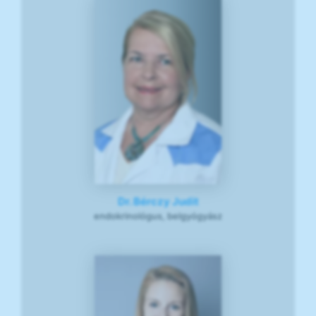
Dr. Bérczy Judit
endokrinológus, belgyógyász