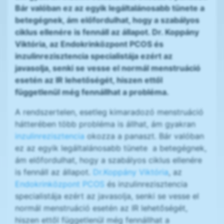
Bár valóban ez az egyik legáltalánosabb tünete a
betegégnek, ám előfordulhat, hogy a szabályos
ciklus ellenére is fennáll az állapot. Dr. Koppány
Viktória, az Endokrinközpont PCOS és
inzulinrezisztencia specialistája ezért az
javasolja, senki se vesse el normál menstruáció
esetén az IR lehetőségét, hiszen ettől
függetlenül még fennállhat a probléma.
A rendszertelen, esetleg kimaradozó menstruáció
hátterében több probléma is állhat, ám gyakran
inzulinrezisztencia
okozza a panaszt. Bár valóban
ez az egyik legáltalánosabb tünete a betegégnek,
ám előfordulhat, hogy a szabályos ciklus ellenére
is fennáll az állapot.
Dr.Koppány Viktória
, az
Endokrinközpont
PCOS
és inzulinrezisztencia
specialistája ezért az javasolja, senki se vesse el
normál menstruáció esetén az IR lehetőségét,
hiszen ettől függetlenül még fennállhat a