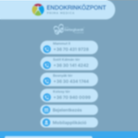
Mammut II
+36 70 431 9728
Széll Kálmán tér
+36 30 141 4242
Bosnyák tér
+36 30 434 1744
Kolosy tér
+36 70 940 0099
Bejelentkezés
Mobilapplikáció