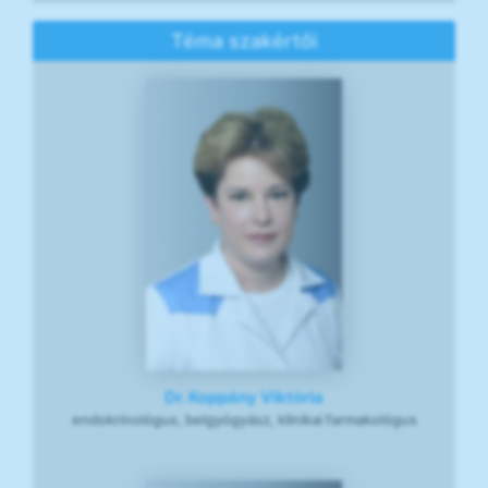
Téma szakértői
Dr. Koppány Viktória
endokrinológus, belgyógyász, klinikai farmakológus