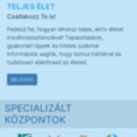
TELJES ÉLET
Csatlakozz Te is!
Fedezd fel, hogyan élhetsz teljes, aktív életet
inzulinrezisztenciával! Tapasztalatok,
gyakorlati tippek és hiteles szakmai
információk segítik, hogy biztos háttérrel és
tudatosan alakíthasd az életed.
BELÉPEK!
SPECIALIZÁLT
KÖZPONTOK