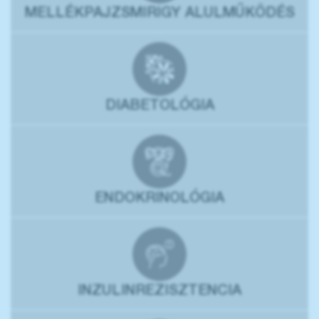
MELLÉKPAJZSMIRIGY ALULMŰKÖDÉS
DIABETOLÓGIA
ENDOKRINOLÓGIA
INZULINREZISZTENCIA