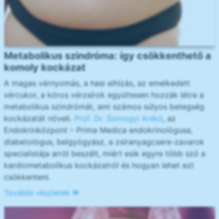
Metabolikus szindróma: így csökkenthető a
komoly kockázat
A magas vérnyomás, a hasi elhízás, az emelkedett
vércukor, a kóros vérzsírok együttesen hozzák létre a
metabolikus szindrómát, ami számos súlyos betegség
kockázatát növeli.
Prof. Dr. Somogyi Anikó
, az
Endokrinközpont – Prima Medica endokrinológusa,
diabetológus, belgyógyász, a zsíranyagcsere-zavarok
specialistája arról beszélt, miért esik egyre több szó a
kardiometabolikus kockázatról és hogyan lehet ezt
csökkenteni.
További részletek