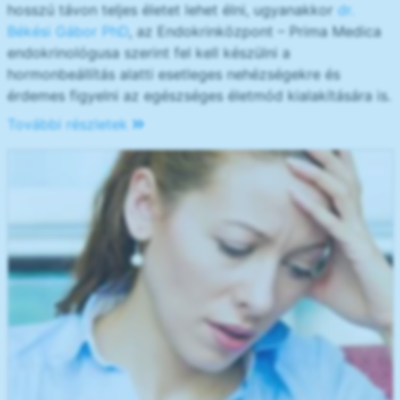
hosszú távon teljes életet lehet élni, ugyanakkor
dr.
Békési Gábor PhD
, az Endokrinközpont – Prima Medica
endokrinológusa szerint fel kell készülni a
hormonbeállítás alatti esetleges nehézségekre és
érdemes figyelni az egészséges életmód kialakítására is.
További részletek