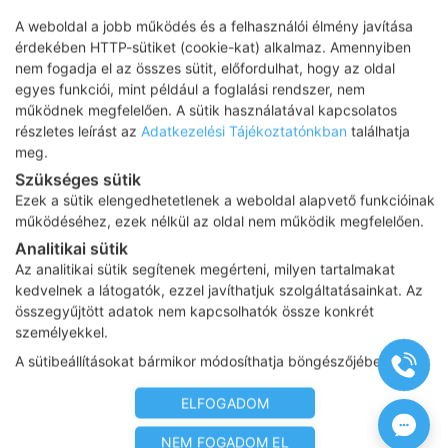
A weboldal a jobb működés és a felhasználói élmény javítása
érdekében HTTP-sütiket (cookie-kat) alkalmaz. Amennyiben
nem fogadja el az összes sütit, előfordulhat, hogy az oldal
egyes funkciói, mint például a foglalási rendszer, nem
működnek megfelelően. A sütik használatával kapcsolatos
részletes leírást az
Adatkezelési Tájékoztatónkban
találhatja
meg.
Szükséges sütik
Ezek a sütik elengedhetetlenek a weboldal alapvető funkcióinak
működéséhez, ezek nélkül az oldal nem működik megfelelően.
Analitikai sütik
Az analitikai sütik segítenek megérteni, milyen tartalmakat
kedvelnek a látogatók, ezzel javíthatjuk szolgáltatásainkat. Az
összegyűjtött adatok nem kapcsolhatók össze konkrét
személyekkel.
A sütibeállításokat bármikor módosíthatja böngészőjében.
ELFOGADOM
NEM FOGADOM EL