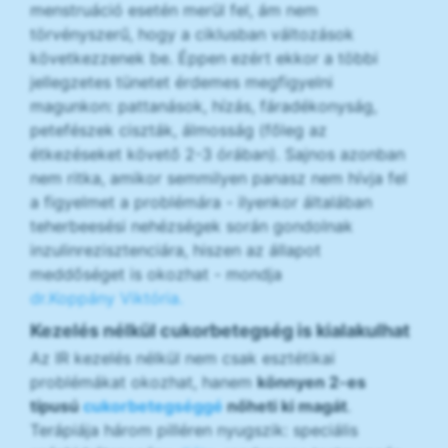
menstruáció esetén merül fel, ám nem
törvényszerű, hogy a ciklusban változások
következzenek be. Éppen ezért ekkor a többi
jellegzetes tünetet érdemes megfigyelni
magunkon: pattanások, hízás, fáradékonyság,
petefészek ciszták, álmosság (főleg az
étkezéseket követő 2-3 órában). Sajnos azonban
nem ritka, amikor semmilyen panasz nem hívja fel
a figyelmet a problémára - ilyenkor általában
teherbeesési nehézségek során gondolnak
inzulinrezisztenciára, hiszen az állapot
meddőséget is okozhat - mondja
dr.Koppány Viktória.
Kezelés nélkül cukorbetegség is kialakulhat
Az IR kezelés nélkül nem csak esztétikai
problémákat okozhat, hanem
könnyen 2-es
típusú
cukorbetegséggé
nőheti ki magát
.
Terápiája három pilléren nyugszik: speciális