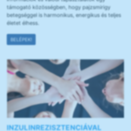
támogató közösségben, hogy pajzsmirigy
betegséggel is harmonikus, energikus és teljes
életet élhess.
BELÉPEK!
INZULINREZISZTENCIÁVAL