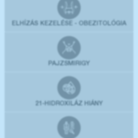
ELHÍZÁS KEZELÉSE - OBEZITOLÓGIA
PAJZSMIRIGY
21-HIDROXILÁZ HIÁNY