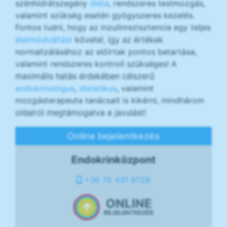
szénhidrátszegény
diéta
, rendszeres testmozgás,
valamint szükség esetén gyógyszeres kezelés.
Fontos tudni, hogy az inzulinrezisztencia egy teljes
életmódváltást
követel, így az értékek
normalizálásához az előírtak pontos betartása,
valamint rendszeres kontroll szükséges! A
maximális hatás érdekében célszerű
endokrinológus
,
dietetikus
, valamint
mozgásterapeuta tanácsait is kikérni, mindhárom
oldalról megtámogatva a javulást!
Online bejelentkezés
Endokrinközpont
+36 70 431 9728
ONLINE
BEJELENTKEZÉS