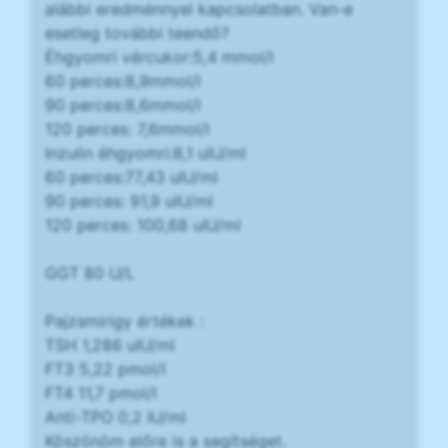
alábbi eredménnyel kapcsolatban. Van-e
esetleg további teendő?
Éhgyomri vércukor:5,4 mmol/l
60 perces:8,9mmol/l
90 perces:8,6mmol/l
120 perces: 7,6mmol/l
Inzulin éhgyomri:8,1 uIU/ml
60 perces:77,43 uIU/ml
90 perces: 91,9 uIU/ml
120 perces: 100,68 uIU/ml
GGT 80 U/L
Pajzsmirigy értékek :
TSH 1,286 uIU/ml
FT3 5,22 pmol/l
FT4 11,7 pmol/l
Anti-TPO 0,2 IU/ml
Köszönöm előre is a segítséget.