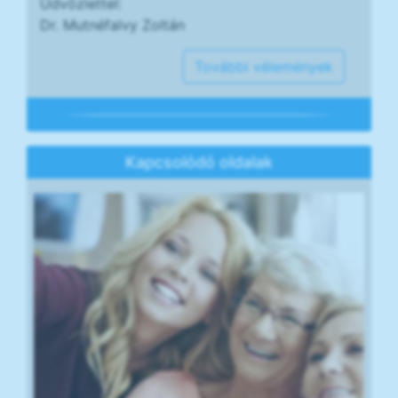
Üdvözlettel:
Dr. Mutnéfalvy Zoltán
További vélemények
Kapcsolódó oldalak