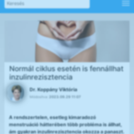
Normál ciklus esetén is fennállhat
inzulinrezisztencia
Dr. Koppány Viktória
Módosítva:
2023.09.29 11:07
A rendszertelen, esetleg kimaradozó
menstruáció hátterében több probléma is állhat,
ám gyakran inzulinrezisztencia okozza a panaszt.