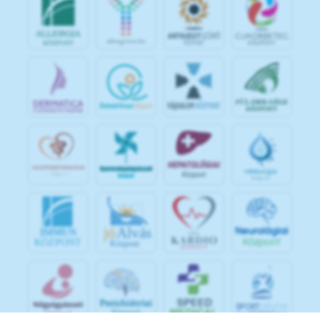
jó
Alvás
IMMUN
KÖZPONT
Központ
S
POR
T
O
R
V
OS
I
KÖ
ZPON
T