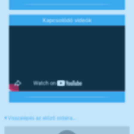
Kapcsolódó videók
Visszalépés az előző oldalra...