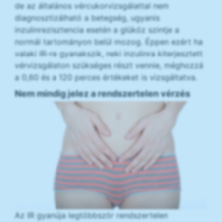
de az általános vércukorvizsgálattal nem
diagnosztizálható a betegség, ugyanis
inzulinrezisztencia esetén a glükóz szintje a
normál tartományon belül mozog. Éppen ezért ha
valaki IR-re gyanakszik, neki inzulinra kiterjesztett
vérvizsgálaton szükséges részt vennie, méghozzá
a 0,60 és a 120 perces értékeket is vizsgáltatva.
Nem mindig jelez a rendszertelen vérzés
Az IR gyanúja legtöbbször rendszertelen