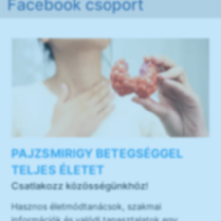
Facebook csoport
PAJZSMIRIGY BETEGSÉGGEL
TELJES ÉLETET
Csatlakozz közösségünkhöz!
Hasznos életmódtanácsok, szakmai
információk és valódi tapasztalatok egy