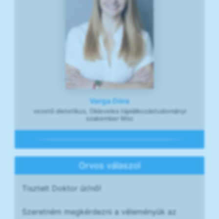
Varga Dóra
vezető dietetikus, Okleveles táplálkozástudományi
szakember Msc
Orvos válaszol
Tisztelt Doktor úr/nő!
Szeretném megkérdezni a véleményük az