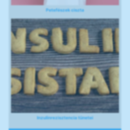
Petefészek ciszta
Inzulinrezisztencia tünetei