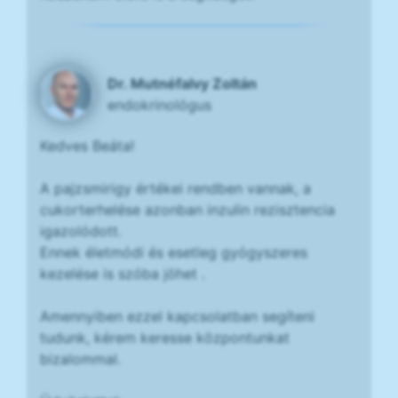
Dr. Mutnéfalvy Zoltán
endokrinológus
Kedves Beáta!
A pajzsmirigy értékei rendben vannak, a
cukorterhelése azonban inzulin rezisztencia
igazolódott.
Ennek életmódi és esetleg gyógyszeres
kezelése is szóba jöhet .
Amennyiben ezzel kapcsolatban segíteni
tudunk, kérem keresse központunkat
bizalommal.