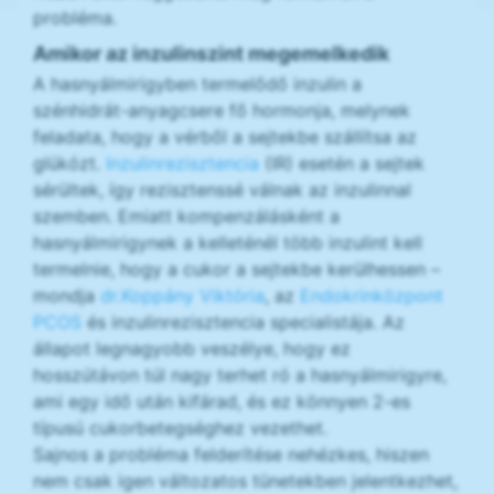
probléma.
Amikor az inzulinszint megemelkedik
A hasnyálmirigyben termelődő inzulin a
szénhidrát-anyagcsere fő hormonja, melynek
feladata, hogy a vérből a sejtekbe szállítsa az
glükózt.
Inzulinrezisztencia
(IR) esetén a sejtek
sérültek, így rezisztenssé válnak az inzulinnal
szemben. Emiatt kompenzálásként a
hasnyálmirigynek a kelleténél több inzulint kell
termelnie, hogy a cukor a sejtekbe kerülhessen –
mondja
dr.Koppány Viktória
, az
Endokrinközpont
PCOS
és inzulinrezisztencia specialistája. Az
állapot legnagyobb veszélye, hogy ez
hosszútávon túl nagy terhet ró a hasnyálmirigyre,
ami egy idő után kifárad, és ez könnyen 2-es
típusú cukorbetegséghez vezethet.
Sajnos a probléma felderítése nehézkes, hiszen
nem csak igen változatos tünetekben jelentkezhet,