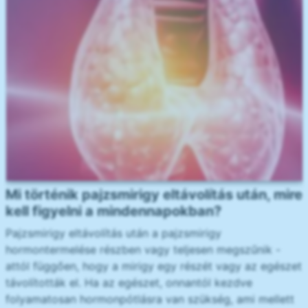
Mi történik pajzsmirigy eltávolítás után, mire
kell figyelni a mindennapokban?
Pajzsmirigy eltávolítás után a pajzsmirigy
hormontermelése részben vagy teljesen megszűnik -
attól függően, hogy a mirigy egy részét vagy az egészet
távolították el. Ha az egészet, onnantól kezdve
folyamatosan hormonpótlásra van szükség, ami mellett