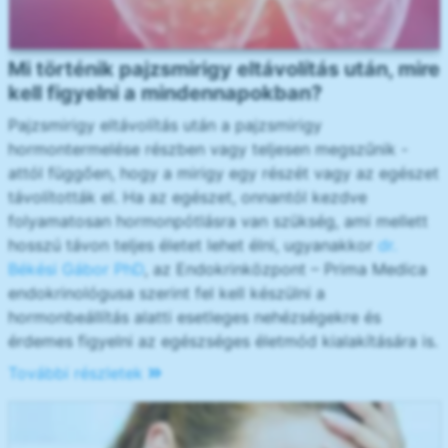
Mi történik pajzsmirigy eltávolítás után, mire
kell figyelni a mindennapokban?
Pajzsmirigy eltávolítás után a pajzsmirigy
hormontermelése részben vagy teljesen megszűnik -
attól függően, hogy a mirigy egy részét vagy az egészet
távolították el. Ha az egészet, onnantól kezdve
folyamatosan hormonpótlásra van szükség, ami mellett
hosszú távon teljes életet lehet élni, ugyanakkor
dr.
Békési Gábor PhD
, az Endokrinközpont – Prima Medica
endokrinológusa szerint fel kell készülni a
hormonbeállítás alatti esetleges nehézségekre és
érdemes figyelni az egészséges életmód kialakítására is.
További részletek