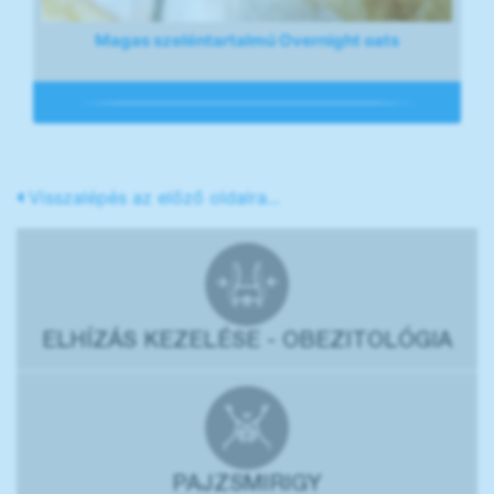
Magas szeléntartalmú Overnight oats
Visszalépés az előző oldalra...
ELHÍZÁS KEZELÉSE - OBEZITOLÓGIA
PAJZSMIRIGY