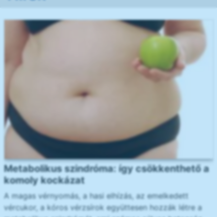
Metabolikus szindróma: így csökkenthető a
komoly kockázat
A magas vérnyomás, a hasi elhízás, az emelkedett
vércukor, a kóros vérzsírok együttesen hozzák létre a