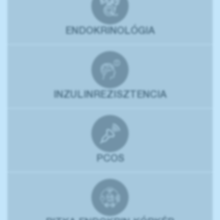
ENDOKRINOLÓGIA
INZULINREZISZTENCIA
PCOS