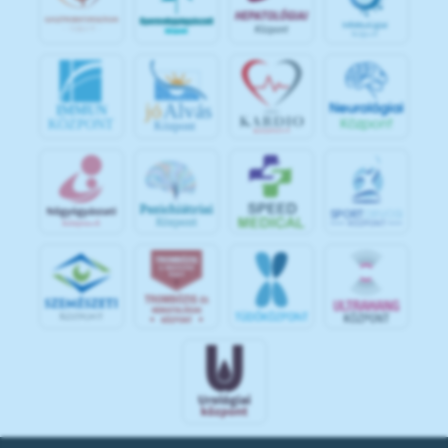
jó
Alvás
IMMUN
KÖZPONT
Központ
S
POR
T
O
R
V
OS
I
KÖ
ZPON
T