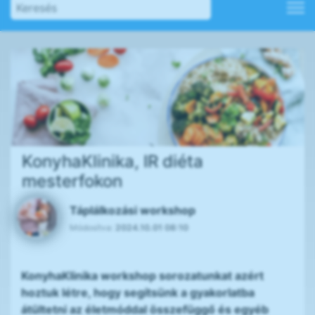
KonyhaKlinika, IR diéta
mesterfokon
Táplálkozási workshop
Módosítva:
2024.10.01 08:10
KonyhaKlinika workshop sorozatunkat azért
hoztuk létre, hogy segítsünk a gyakorlatba
átültetni az életmóddal összefüggő és egyéb