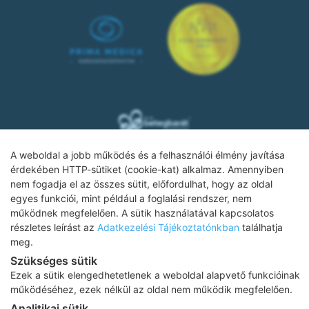
A weboldal a jobb működés és a felhasználói élmény javítása
érdekében HTTP-sütiket (cookie-kat) alkalmaz. Amennyiben
nem fogadja el az összes sütit, előfordulhat, hogy az oldal
Adatkezelési tájékoztató
egyes funkciói, mint például a foglalási rendszer, nem
működnek megfelelően. A sütik használatával kapcsolatos
Impresszum
részletes leírást az
Adatkezelési Tájékoztatónkban
találhatja
Adatvédelmi tájékoztató
meg.
Szükséges sütik
ÁSZF
Ezek a sütik elengedhetetlenek a weboldal alapvető funkcióinak
Karrier
működéséhez, ezek nélkül az oldal nem működik megfelelően.
Analitikai sütik
Az oldalon feltüntetett árak az ÁFÁ-t tartalmazzák!