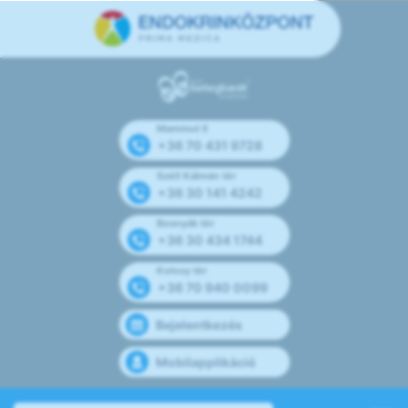
Mammut II
+36 70 431 9728
Széll Kálmán tér
+36 30 141 4242
Bosnyák tér
+36 30 434 1744
Kolosy tér
+36 70 940 0099
Bejelentkezés
Mobilapplikáció