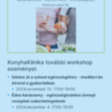
Ostrom utca 16.
KonyhaKlinika további workshop
eseményei:
Ízletes út a szíved egészségéhez - mediterrán
étrend a gyakorlatban
2024.november 13. 17:00-19:00
Édes karácsony - egészségtudatos ünnepi
receptek cukorbetegeknek
2024.december 4. 17:00-19:00