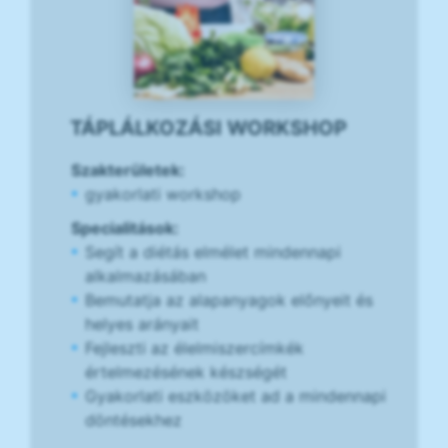
TÁPLÁLKOZÁSI WORKSHOP
Szakterületek:
gyakorlati workshop
Specialitások:
Segít a diétás elmélet mindennapi
alkalmazásában
Bemutatja az alapanyagok előnyeit és
helyes arányait
Fejleszti az élelmiszercímkék
értelmezésének készségét
Gyakorlati eszközöket ad a mindennapi
döntésekhez