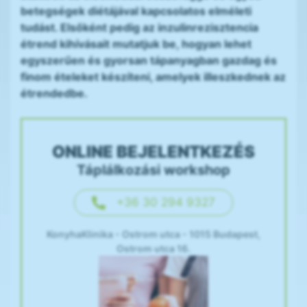
betegségek diétájával kapcsolatos elméleti
tudást. Elsőként pedig az inzulinrezisztencia
étrend kihívásait mutatjuk be, hogyan lehet
egyszerűen és gyorsan tápanyagban gazdag és
finom ételeket készíteni, amelyek illeszkednek az
étrendedbe.
ONLINE BEJELENTKEZÉS
Táplálkozási workshop
+36 30 294 9327
KonyhaKlinika - Ostrom utca - 1015 Budapest,
Ostrom utca 16.