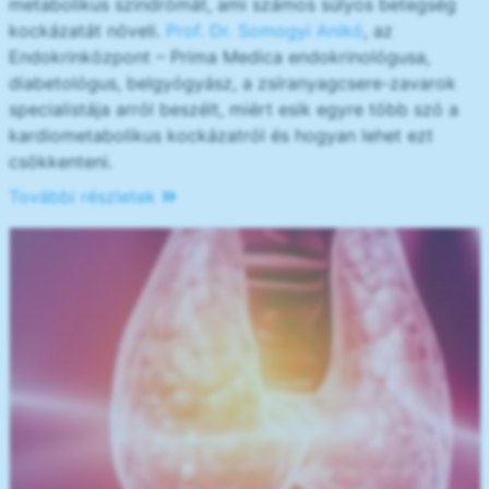
metabolikus szindrómát, ami számos súlyos betegség
kockázatát növeli.
Prof. Dr. Somogyi Anikó
, az
Endokrinközpont – Prima Medica endokrinológusa,
diabetológus, belgyógyász, a zsíranyagcsere-zavarok
specialistája arról beszélt, miért esik egyre több szó a
kardiometabolikus kockázatról és hogyan lehet ezt
csökkenteni.
További részletek