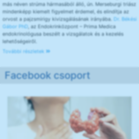
más néven strúma hármasából álló, ún. Merseburgi triász
mindenképp kiemelt figyelmet érdemel, és elindítja az
orvost a pajzsmirigy kivizsgálásának irányába.
Dr. Békési
Gábor PhD
, az Endokrinközpont – Prima Medica
endokrinológusa beszélt a vizsgálatok és a kezelés
lehetőségeiről.
További részletek
Facebook csoport