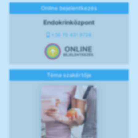
Online bejelentkezés
Endokrinközpont
+36 70 431 9728
ONLINE
BEJELENTKEZÉS
Téma szakértője