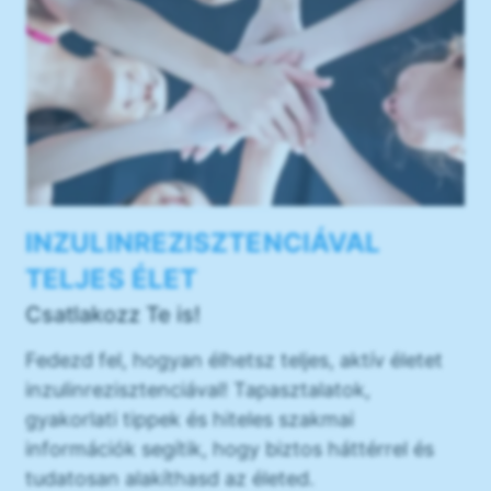
INZULINREZISZTENCIÁVAL
TELJES ÉLET
Csatlakozz Te is!
Fedezd fel, hogyan élhetsz teljes, aktív életet
inzulinrezisztenciával! Tapasztalatok,
gyakorlati tippek és hiteles szakmai
információk segítik, hogy biztos háttérrel és
tudatosan alakíthasd az életed.