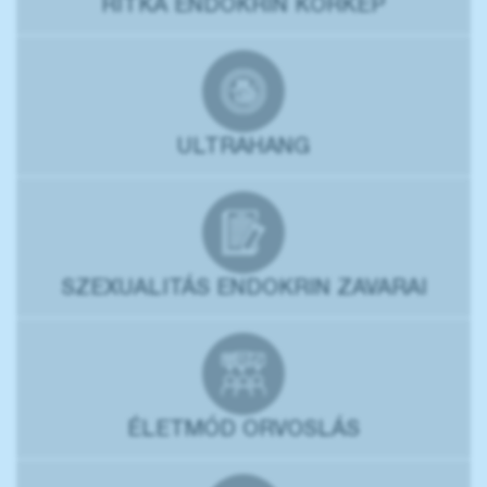
RITKA ENDOKRIN KÓRKÉP
ULTRAHANG
SZEXUALITÁS ENDOKRIN ZAVARAI
ÉLETMÓD ORVOSLÁS