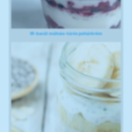
IR-barát málnás-túrós pohárkrém