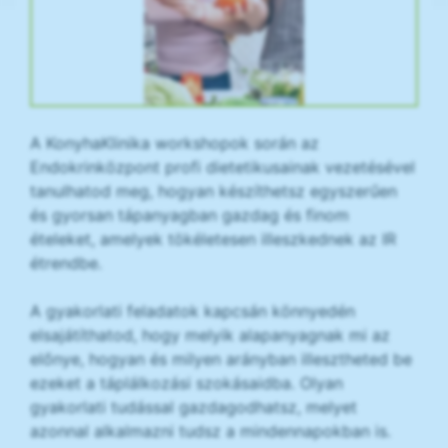
A KonyhaKlinika workshopok során az
Endokrinközpont profi dietetikusainak vezetésével
tanulhatod meg, hogyan készíthetsz egyszerűen
és gyorsan tápanyagban gazdag és finom
ételeket, amelyek tökéletesen illeszkednek az IR
étrendbe.
A gyakorlati feladatok kapcsán könnyedén
elsajátíthatod, hogy melyik alapanyagnak mi az
előnye, hogyan és milyen arányban illesztheted be
ezeket a táplálkozási szokásaidba. Olyan
gyakorlati tudással gazdagodhatsz, melyet
azonnal alkalmazni tudsz a mindennapokban is.