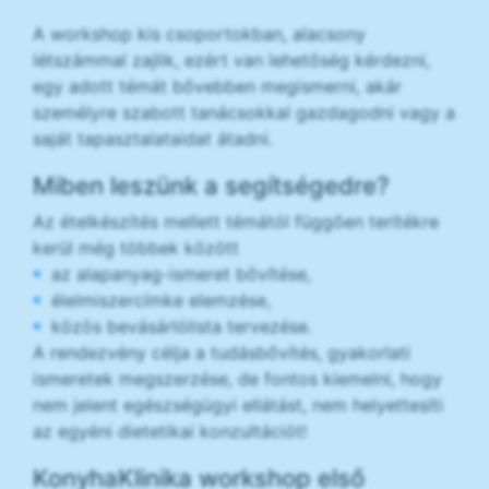
A workshop kis csoportokban, alacsony
létszámmal zajlik, ezért van lehetőség kérdezni,
egy adott témát bővebben megismerni, akár
személyre szabott tanácsokkal gazdagodni vagy a
saját tapasztalataidat átadni.
Miben leszünk a segítségedre?
Az ételkészítés mellett témától függően terítékre
kerül még többek között
az alapanyag-ismeret bővítése,
élelmiszercímke elemzése,
közös bevásárlólista tervezése.
A rendezvény célja a tudásbővítés, gyakorlati
ismeretek megszerzése, de fontos kiemelni, hogy
nem jelent egészségügyi ellátást, nem helyettesíti
az egyéni dietetikai konzultációt!
KonyhaKlinika workshop első