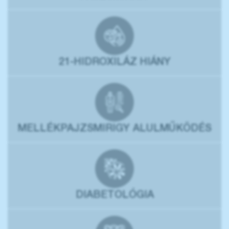
21-HIDROXILÁZ HIÁNY
MELLÉKPAJZSMIRIGY ALULMŰKÖDÉS
DIABETOLÓGIA