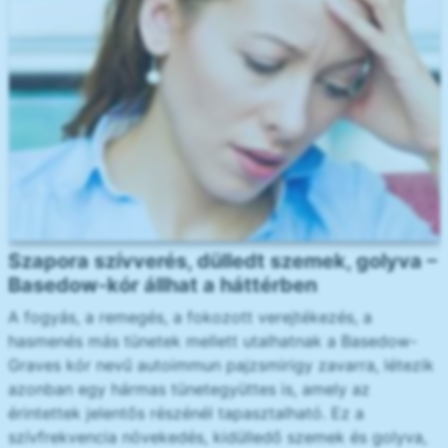
Szapora szívverés, dülledt szemek, golyva –
Basedow-kór állhat a háttérben
A fogyás, a remegés, a fokozott verejtékezés, a
hasmenés más tünetek mellett utalhatnak a Basedow-
Graves kór nevű autoimmun pajzsmirigy zavarra, létezik
azonban egy hármas tünetegyüttes is, amely az
érintettek jelentős részénél tapasztalható. Ez a
szívfrekvencia növekedés, kidülledő szemek és golyva,