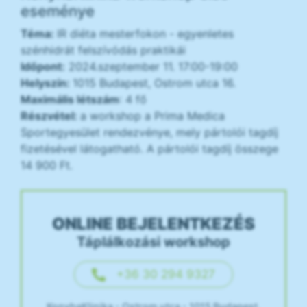
eseménye
Téma:
IR diéta mesterfokon - egyenletes
szénhidrát felszívódás praktikái
Időpont:
2024.szeptember 11. 17:00-19:00
Helyszín:
1015 Budapest, Ostrom utca 16.
Maximális létszám
: 4 fő
Részvétel:
a workshop a Prima Medica
Sportegyesület rendezvénye, mely pártolói tagdíj
fizetésével látogatható. A pártolói tagdíj összege
14 900 Ft.
ONLINE BEJELENTKEZÉS
Táplálkozási workshop
+36 30 294 9327
KonyhaKlinika - Ostrom utca - 1015 Budapest,