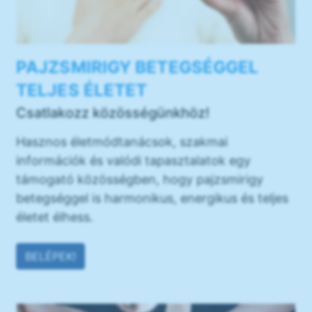
PAJZSMIRIGY BETEGSÉGGEL
TELJES ÉLETET
Csatlakozz közösségünkhöz!
Hasznos életmódtanácsok, szakmai
információk és valódi tapasztalatok egy
támogató közösségben, hogy pajzsmirigy
betegséggel is harmonikus, energikus és teljes
életet élhess.
BELÉPEK!