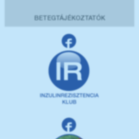
BETEGTÁJÉKOZTATÓK