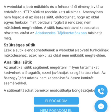
A weboldal a jobb működés és a felhasználói élmény javítása
érdekében HTTP-sütiket (cookie-kat) alkalmaz. Amennyiben
nem fogadja el az összes sütit, előfordulhat, hogy az oldal
egyes funkciói, mint például a foglalási rendszer, nem
működnek megfelelően. A sütik használatával kapcsolatos
részletes leírást az
Adatkezelési Tájékoztatónkban
találhatja
meg.
Szükséges sütik
Ezek a sütik elengedhetetlenek a weboldal alapvető funkcióinak
működéséhez, ezek nélkül az oldal nem működik megfelelően.
Analitikai sütik
Az analitikai sütik segítenek megérteni, milyen tartalmakat
kedvelnek a látogatók, ezzel javíthatjuk szolgáltatásainkat. Az
összegyűjtött adatok nem kapcsolhatók össze konkrét
Adatkezelési tájékoztató
személyekkel.
Impresszum
A sütibeállításokat bármikor módosíthatja böngészőjében.
Adatvédelmi tájékoztató
ELFOGADOM
ÁSZF
NEM FOGADOM EL