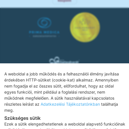
A weboldal a jobb működés és a felhasználói élmény javítása
érdekében HTTP-sütiket (cookie-kat) alkalmaz. Amennyiben
nem fogadja el az összes sütit, előfordulhat, hogy az oldal
Adatkezelési tájékoztató
egyes funkciói, mint például a foglalási rendszer, nem
működnek megfelelően. A sütik használatával kapcsolatos
Impresszum
részletes leírást az
Adatkezelési Tájékoztatónkban
találhatja
meg.
Adatvédelmi tájékoztató
Szükséges sütik
ÁSZF
Ezek a sütik elengedhetetlenek a weboldal alapvető funkcióinak