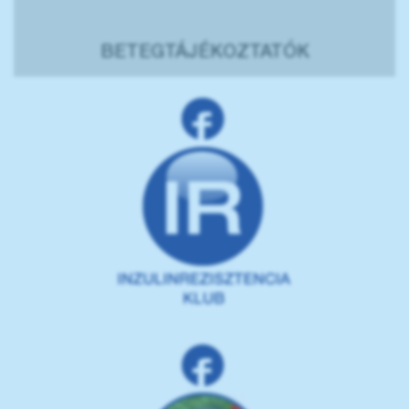
BETEGTÁJÉKOZTATÓK