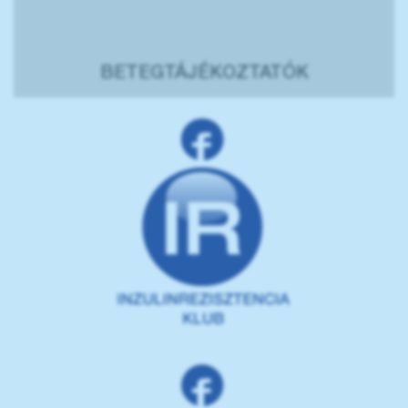
BETEGTÁJÉKOZTATÓK