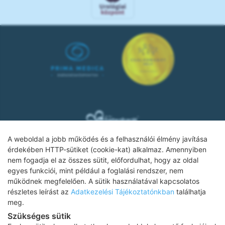
A weboldal a jobb működés és a felhasználói élmény javítása
érdekében HTTP-sütiket (cookie-kat) alkalmaz. Amennyiben
nem fogadja el az összes sütit, előfordulhat, hogy az oldal
Adatkezelési tájékoztató
egyes funkciói, mint például a foglalási rendszer, nem
működnek megfelelően. A sütik használatával kapcsolatos
Impresszum
részletes leírást az
Adatkezelési Tájékoztatónkban
találhatja
meg.
Adatvédelmi tájékoztató
Szükséges sütik
ÁSZF