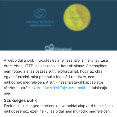
A weboldal a jobb működés és a felhasználói élmény javítása
érdekében HTTP-sütiket (cookie-kat) alkalmaz. Amennyiben
nem fogadja el az összes sütit, előfordulhat, hogy az oldal
Adatkezelési tájékoztató
egyes funkciói, mint például a foglalási rendszer, nem
működnek megfelelően. A sütik használatával kapcsolatos
Impresszum
részletes leírást az
Adatkezelési Tájékoztatónkban
találhatja
Adatvédelmi tájékoztató
meg.
Szükséges sütik
ÁSZF
Ezek a sütik elengedhetetlenek a weboldal alapvető funkcióinak
Karrier
működéséhez, ezek nélkül az oldal nem működik megfelelően.