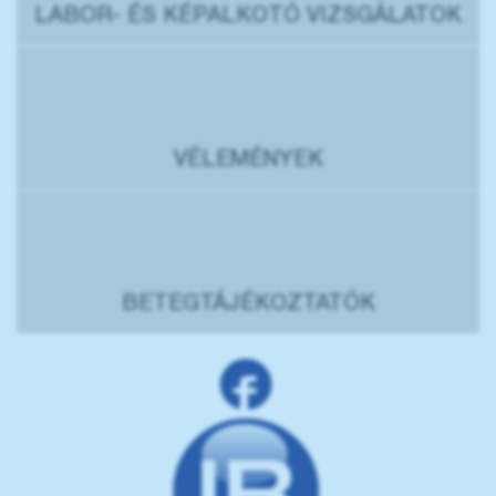
LABOR- ÉS KÉPALKOTÓ VIZSGÁLATOK
VÉLEMÉNYEK
BETEGTÁJÉKOZTATÓK