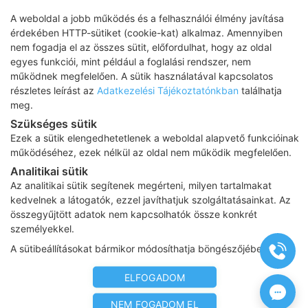
A weboldal a jobb működés és a felhasználói élmény javítása
érdekében HTTP-sütiket (cookie-kat) alkalmaz. Amennyiben
nem fogadja el az összes sütit, előfordulhat, hogy az oldal
Adatkezelési tájékoztató
egyes funkciói, mint például a foglalási rendszer, nem
működnek megfelelően. A sütik használatával kapcsolatos
Impresszum
részletes leírást az
Adatkezelési Tájékoztatónkban
találhatja
meg.
Adatvédelmi tájékoztató
Szükséges sütik
ÁSZF
Ezek a sütik elengedhetetlenek a weboldal alapvető funkcióinak
működéséhez, ezek nélkül az oldal nem működik megfelelően.
Karrier
Analitikai sütik
Az oldalon feltüntetett árak az ÁFÁ-t tartalmazzák!
Az analitikai sütik segítenek megérteni, milyen tartalmakat
A képek a
Shutterstock.com
és a
Canva.com
licence alapján
kedvelnek a látogatók, ezzel javíthatjuk szolgáltatásainkat. Az
kerültek felhasználásra.
összegyűjtött adatok nem kapcsolhatók össze konkrét
Copyright 2026 ©
Prima Medica Egészségközpontok
. Minden jog
személyekkel.
fenntartva
A sütibeállításokat bármikor módosíthatja böngészőjében.
Designed by
www.free-dimension.hu
, Programed by
Appon
&
György Nándor
ELFOGADOM
NEM FOGADOM EL