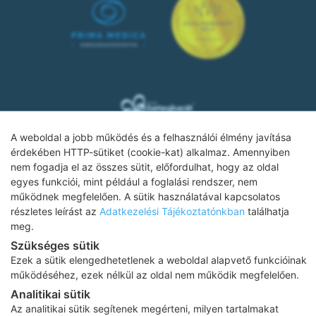
A weboldal a jobb működés és a felhasználói élmény javítása
érdekében HTTP-sütiket (cookie-kat) alkalmaz. Amennyiben
nem fogadja el az összes sütit, előfordulhat, hogy az oldal
Adatkezelési tájékoztató
egyes funkciói, mint például a foglalási rendszer, nem
működnek megfelelően. A sütik használatával kapcsolatos
Impresszum
részletes leírást az
Adatkezelési Tájékoztatónkban
találhatja
meg.
Adatvédelmi tájékoztató
Szükséges sütik
ÁSZF
Ezek a sütik elengedhetetlenek a weboldal alapvető funkcióinak
működéséhez, ezek nélkül az oldal nem működik megfelelően.
Karrier
Analitikai sütik
Az oldalon feltüntetett árak az ÁFÁ-t tartalmazzák!
Az analitikai sütik segítenek megérteni, milyen tartalmakat
A képek a
Shutterstock.com
és a
Canva.com
licence alapján