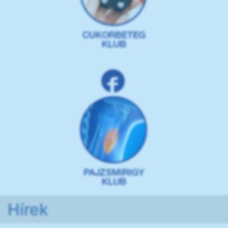
Hírek