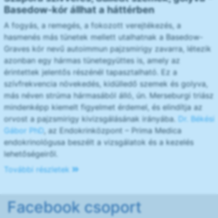
Basedow-kór állhat a háttérben
A fogyás, a remegés, a fokozott verejtékezés, a
hasmenés más tünetek mellett utalhatnak a Basedow-
Graves kór nevű autoimmun pajzsmirigy zavarra, létezik
azonban egy hármas tünetegyüttes is, amely az
érintettek jelentős részénél tapasztalható. Ez a
szívfrekvencia növekedés, kidülledő szemek és golyva,
más néven strúma hármasából álló, ún. Merseburgi triász
mindenképp kiemelt figyelmet érdemel, és elindítja az
orvost a pajzsmirigy kivizsgálásának irányába.
Dr. Békési
Gábor PhD
, az Endokrinközpont – Prima Medica
endokrinológusa beszélt a vizsgálatok és a kezelés
lehetőségeiről.
További részletek
Facebook csoport