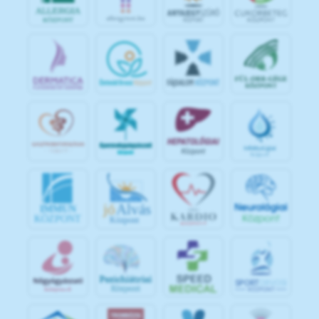
jó
Alvás
IMMUN
KÖZPONT
Központ
S
POR
T
O
R
V
OS
I
KÖ
ZPON
T