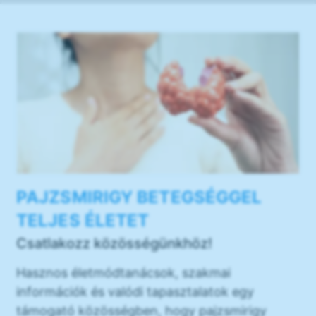
PAJZSMIRIGY BETEGSÉGGEL
TELJES ÉLETET
Csatlakozz közösségünkhöz!
Hasznos életmódtanácsok, szakmai
információk és valódi tapasztalatok egy
támogató közösségben, hogy pajzsmirigy