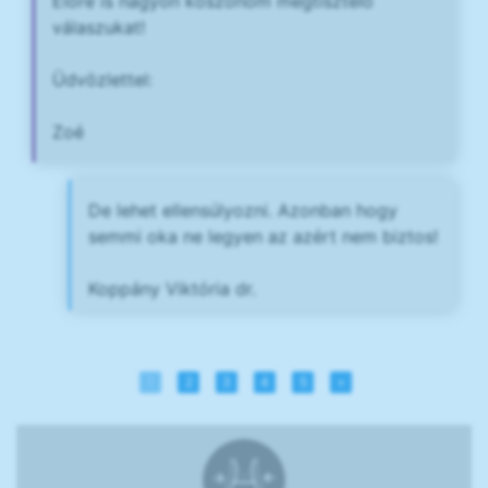
Előre is nagyon köszönöm megtisztelő
válaszukat!
Üdvözlettel:
Zoé
De lehet ellensúlyozni. Azonban hogy
semmi oka ne legyen az azért nem biztos!
Koppány Viktória dr.
1
2
3
4
5
»