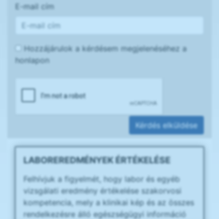
E-mail cím
Hozzájárulok a kérdésem megjelenéséhez a
honlapon
Kérdés elküldése
LABOREREDMÉNYEK ÉRTÉKELÉSE
Felhívjuk a figyelmét, hogy labor és egyéb
vizsgálati eredmény értékelése szakorvosi
kompetencia, mely a klinikai kép és az összes
rendelkezésre álló egészségügyi információ