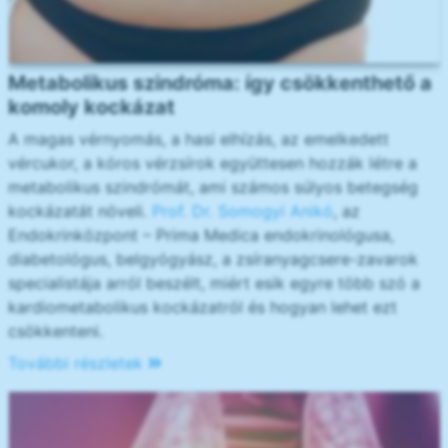
Metabolikus szindróma: így csökkenthető a
komoly kockázat
A magas vérnyomás, a hasi elhízás, az emelkedett
vércukor, a kóros vérzsírok együttesen hozzák létre a
metabolikus szindrómát, ami számos súlyos betegség
kockázatát növeli.
Prof. Dr. Somogyi Anikó
, az
Endokrinközpont – Prima Medica endokrinológusa,
diabetológus, belgyógyász, a zsíranyagcsere-zavarok
specialistája arról beszélt, miért esik egyre több szó a
kardiometabolikus kockázatról és hogyan lehet ezt
csökkenteni.
További részletek