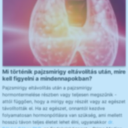
Mi történik pajzsmirigy eltávolítás után, mire
kell figyelni a mindennapokban?
Pajzsmirigy eltávolítás után a pajzsmirigy
hormontermelése részben vagy teljesen megszűnik -
attól függően, hogy a mirigy egy részét vagy az egészet
távolították el. Ha az egészet, onnantól kezdve
folyamatosan hormonpótlásra van szükség, ami mellett
hosszú távon teljes életet lehet élni, ugyanakkor
dr.