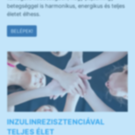
betegséggel is harmonikus, energikus és teljes
életet élhess.
BELÉPEK!
INZULINREZISZTENCIÁVAL
TELJES ÉLET