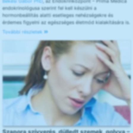
Békési Gábor PhD
, az Endokrinközpont – Prima Medica
endokrinológusa szerint fel kell készülni a
hormonbeállítás alatti esetleges nehézségekre és
érdemes figyelni az egészséges életmód kialakítására is.
További részletek
Szapora szívverés, dülledt szemek, golyva –