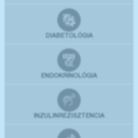
DIABETOLÓGIA
ENDOKRINOLÓGIA
INZULINREZISZTENCIA