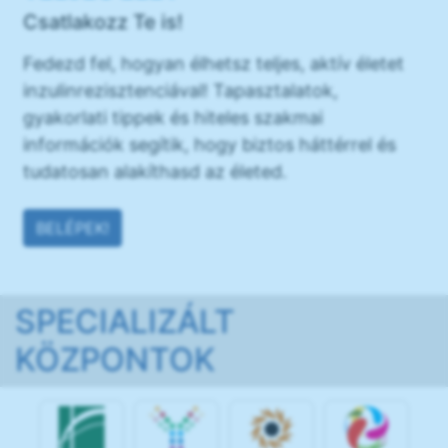
Csatlakozz Te is!
Fedezd fel, hogyan élhetsz teljes, aktív életet
inzulinrezisztenciával! Tapasztalatok,
gyakorlati tippek és hiteles szakmai
információk segítik, hogy biztos háttérrel és
tudatosan alakíthasd az életed.
BELÉPEK!
SPECIALIZÁLT
KÖZPONTOK