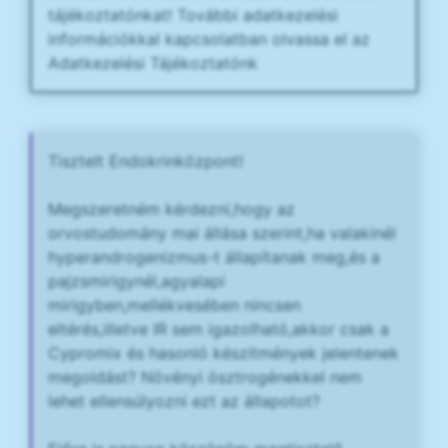
tájékoztatónkat! További adatkezelési
információkkal kapcsolatban olvassa el az
Adatkezelési Tájékoztatónk
Tisztelt Endokrinközpont!
Megszeretném kérdezni,hogy az
orvostudomány mai állása szerint,ha valakinél
hyperandrogenizmus-t állapítanak meg,és a
pajzsmirigynél,agyalapi
mirigyben,mellékvesében nincsen
eltérés,illetve IR sem igazolható,akkor csak a
Cypromix és hasonló készítmények jelentenek
megoldást? Növényi ösztrogénekkel nem
lehet ellensúlyozni ezt az állapotot?