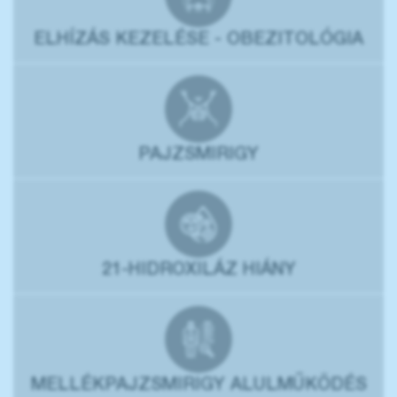
ELHÍZÁS KEZELÉSE - OBEZITOLÓGIA
PAJZSMIRIGY
21-HIDROXILÁZ HIÁNY
MELLÉKPAJZSMIRIGY ALULMŰKÖDÉS