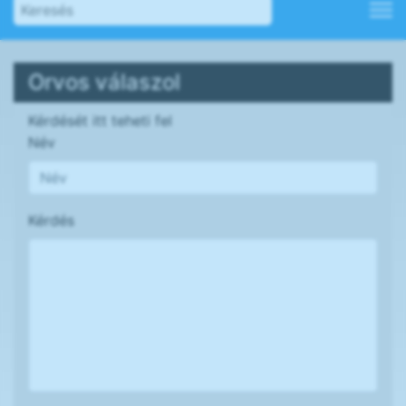
Orvos válaszol
Kérdését itt teheti fel
Név
Kérdés