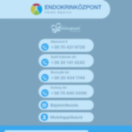
Mammut II
+36 70 431 9728
Széll Kálmán tér
+36 30 141 4242
Bosnyák tér
+36 30 434 1744
Kolosy tér
+36 70 940 0099
Bejelentkezés
Mobilapplikáció