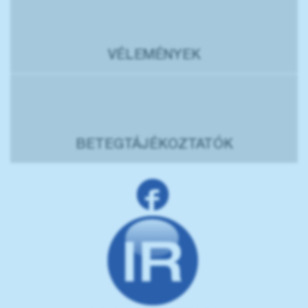
VÉLEMÉNYEK
BETEGTÁJÉKOZTATÓK