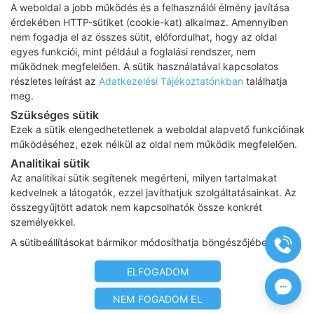
A weboldal a jobb működés és a felhasználói élmény javítása
érdekében HTTP-sütiket (cookie-kat) alkalmaz. Amennyiben
nem fogadja el az összes sütit, előfordulhat, hogy az oldal
Adatkezelési tájékoztató
egyes funkciói, mint például a foglalási rendszer, nem
működnek megfelelően. A sütik használatával kapcsolatos
Impresszum
részletes leírást az
Adatkezelési Tájékoztatónkban
találhatja
meg.
Adatvédelmi tájékoztató
Szükséges sütik
ÁSZF
Ezek a sütik elengedhetetlenek a weboldal alapvető funkcióinak
működéséhez, ezek nélkül az oldal nem működik megfelelően.
Karrier
Analitikai sütik
Az oldalon feltüntetett árak az ÁFÁ-t tartalmazzák!
Az analitikai sütik segítenek megérteni, milyen tartalmakat
A képek a
Shutterstock.com
és a
Canva.com
licence alapján
kedvelnek a látogatók, ezzel javíthatjuk szolgáltatásainkat. Az
kerültek felhasználásra.
összegyűjtött adatok nem kapcsolhatók össze konkrét
Copyright 2026 ©
Prima Medica Egészségközpontok
. Minden jog
személyekkel.
fenntartva
A sütibeállításokat bármikor módosíthatja böngészőjében.
Designed by
www.free-dimension.hu
, Programed by
Appon
&
György Nándor
ELFOGADOM
NEM FOGADOM EL