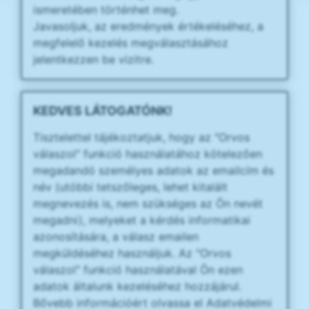
ismeretében történhet meg.
Javasoljuk, az eredmények értékeléséhez, a
megfelelő kezelés megválasztásához
jelentkezzen be vizitre.
KEDVES LÁTOGATÓNK!
Tisztelettel tájékoztatjuk, hogy az "Orvos
válaszol" funkció használatához kötelezően
megadandó személyes adatok az emailcím és
név (utóbbi tetszőleges, lehet kitalált
megnevezés is, nem szükséges az Ön nevét
megadni), melyeket a kérdés informatikai
azonosítására, a válasz emailen
megküldéséhez használjuk. Az "Orvos
válaszol" funkció használatával Ön ezen
adatok általunk kezeléséhez hozzájárul.
Bővebb információért olvassa el Adatvédelmi