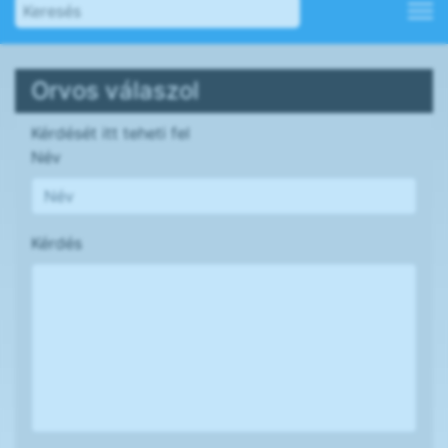
Orvos válaszol
Kérdését itt teheti fel
Név
Kérdés