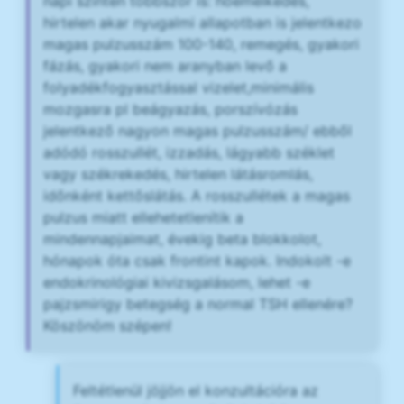
napi szinten többször is: hőemelkedés,
hirtelen akar nyugalmi allapotban is jelentkezo
magas pulzusszám 100-140, remegés, gyakori
fázás, gyakori nem aranyban levő a
folyadékfogyasztással vizelet,minimális
mozgasra pl beágyazás, porszívózás
jelentkező nagyon magas pulzusszám/ ebből
adódó rosszullét, izzadás, lágyabb széklet
vagy székrekedés, hirtelen látásromlás,
időnként kettőslátás. A rosszullétek a magas
pulzus miatt ellehetetlenítik a
mindennapjaimat, évekig beta blokkolot,
hónapok óta csak frontint kapok. Indokolt -e
endokrinológiai kivizsgalásom, lehet -e
pajzsmirigy betegség a normal TSH ellenére?
Köszönöm szépen!
Feltétlenül jöjjön el konzultációra az