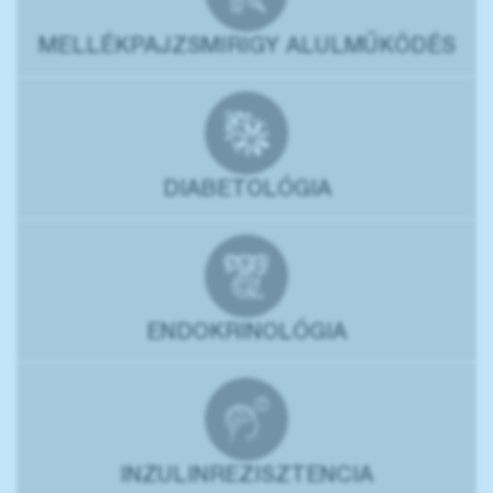
MELLÉKPAJZSMIRIGY ALULMŰKÖDÉS
DIABETOLÓGIA
ENDOKRINOLÓGIA
INZULINREZISZTENCIA