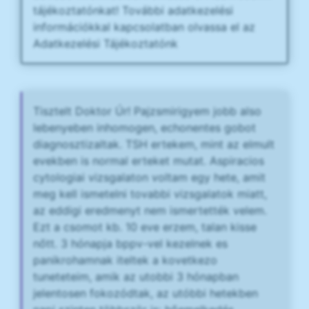
tájékoztatónkat! További adatkezelési
információkkal kapcsolatban olvassa el az
Adatkezelési Tájékoztatónk
Tisztelt Doktor Úr! Pajzsmirigyem jobb also
lebenyeben inhomogen, echonentes gobot
diagnosztizaltak. TSH ertekem, mint az elmult
evekben is normal erteket mutat. Aspiracios
cytologiai vizsgalaton voltam egy hete, amit
meg kell ismetelni tovabbi vizsgalatok miatt,
az eddigi eredmenyt nem ismertették velem.
Ezt a csomot kb. 10 eve erzem, talan kisse
nőtt. 3 hónapja bppv-vel kezelnek es
panikrohamnak iteltek a kovetkezo
tuneteteim, amik az utobbi 3 hónapban
jelentosen fokozódtak, az utóbbi hetekben