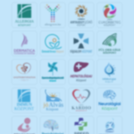
jó
Alvás
IMMUN
KÖZPONT
Központ