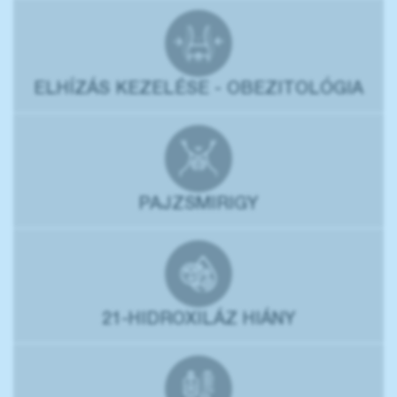
ELHÍZÁS KEZELÉSE - OBEZITOLÓGIA
PAJZSMIRIGY
21-HIDROXILÁZ HIÁNY