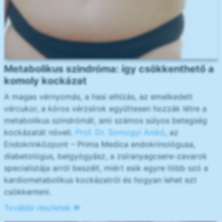
Metabolikus szindróma: így csökkenthető a
komoly kockázat
A magas vérnyomás, a hasi elhízás, az emelkedett
vércukor, a kóros vérzsírok együttesen hozzák létre a
metabolikus szindrómát, ami számos súlyos betegség
kockázatát növeli.
Prof. Dr. Somogyi Anikó
, az
Endokrinközpont – Prima Medica endokrinológusa,
diabetológus, belgyógyász, a zsíranyagcsere-zavarok
specialistája arról beszélt, miért esik egyre több szó a
kardiometabolikus kockázatról és hogyan lehet ezt
csökkenteni.
További részletek