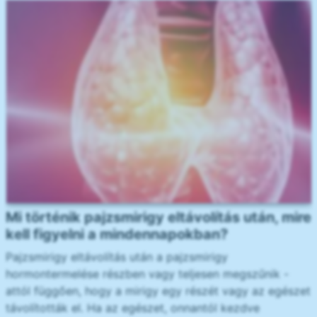
Mi történik pajzsmirigy eltávolítás után, mire
kell figyelni a mindennapokban?
Pajzsmirigy eltávolítás után a pajzsmirigy
hormontermelése részben vagy teljesen megszűnik -
attól függően, hogy a mirigy egy részét vagy az egészet
távolították el. Ha az egészet, onnantól kezdve