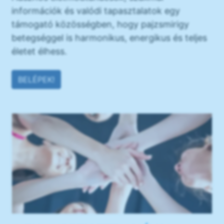
információk és valódi tapasztalatok egy
támogató közösségben, hogy pajzsmirigy
betegséggel is harmonikus, energikus és teljes
életet élhess.
BELÉPEK!