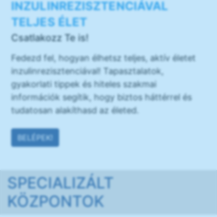
INZULINREZISZTENCIÁVAL
TELJES ÉLET
Csatlakozz Te is!
Fedezd fel, hogyan élhetsz teljes, aktív életet
inzulinrezisztenciával! Tapasztalatok,
gyakorlati tippek és hiteles szakmai
információk segítik, hogy biztos háttérrel és
tudatosan alakíthasd az életed.
BELÉPEK!
SPECIALIZÁLT
KÖZPONTOK