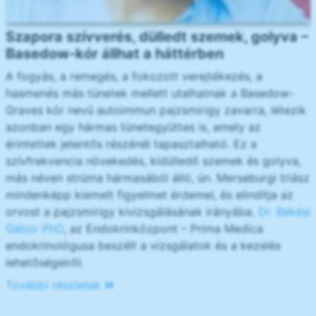
Szapora szívverés, dülledt szemek, golyva –
Basedow-kór állhat a háttérben
A fogyás, a remegés, a fokozott verejtékezés, a
hasmenés más tünetek mellett utalhatnak a Basedow-
Graves kór nevű autoimmun pajzsmirigy zavarra, létezik
azonban egy hármas tünetegyüttes is, amely az
érintettek jelentős részénél tapasztalható. Ez a
szívfrekvencia növekedés, kidülledő szemek és golyva,
más néven strúma hármasából álló, ún. Merseburgi triász
mindenképp kiemelt figyelmet érdemel, és elindítja az
orvost a pajzsmirigy kivizsgálásának irányába.
Dr. Békési
Gábor PhD
, az Endokrinközpont – Prima Medica
endokrinológusa beszélt a vizsgálatok és a kezelés
lehetőségeiről.
További részletek