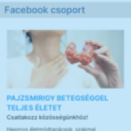
Facebook csoport
PAJZSMIRIGY BETEGSÉGGEL
TELJES ÉLETET
Csatlakozz közösségünkhöz!
Hasznos életmódtanácsok, szakmai