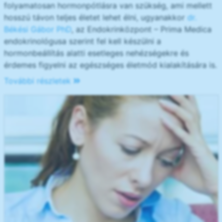
folyamatosan hormonpótlásra van szükség, ami mellett
hosszú távon teljes életet lehet élni, ugyanakkor
dr.
Békési Gábor PhD
, az Endokrinközpont – Prima Medica
endokrinológusa szerint fel kell készülni a
hormonbeállítás alatti esetleges nehézségekre és
érdemes figyelni az egészséges életmód kialakítására is.
További részletek