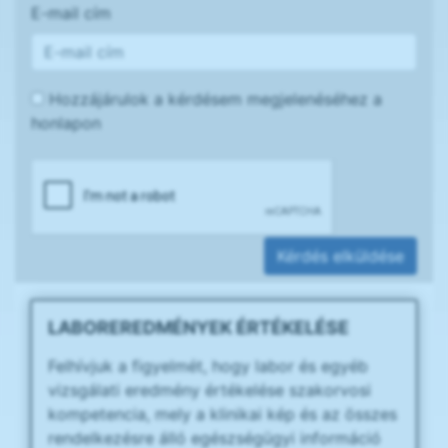
E-mail cím
Hozzájárulok a kérdésem megjelenéséhez a
honlapon
Kérdés elküldése
LABOREREDMÉNYEK ÉRTÉKELÉSE
Felhívjuk a figyelmét, hogy labor és egyéb
vizsgálati eredmény értékelése szakorvosi
kompetencia, mely a klinikai kép és az összes
rendelkezésre álló egészségügyi információ