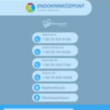
Mammut II
+36 70 431 9728
Széll Kálmán tér
+36 30 141 4242
Bosnyák tér
+36 30 434 1744
Kolosy tér
+36 70 940 0099
Bejelentkezés
Mobilapplikáció