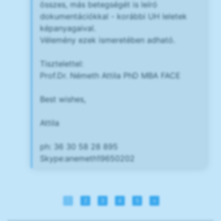
összes, más betegségét is leíró
dokumentációkkal - korábbi UH leletek
képanyagaival.
Vélemény ezek ismeretében adható.
Tisztelettel:
Prof.Dr. Németh Attila PhD MBA FACE
Best wishes,
Attila
ph: 36 30 58 28 895
Skype:anemeth19650202
1
2
3
4
5
»