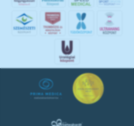
S
POR
T
O
R
V
OS
I
KÖ
ZPON
T