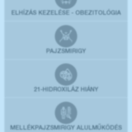
ELHÍZÁS KEZELÉSE - OBEZITOLÓGIA
PAJZSMIRIGY
21-HIDROXILÁZ HIÁNY
MELLÉKPAJZSMIRIGY ALULMŰKÖDÉS