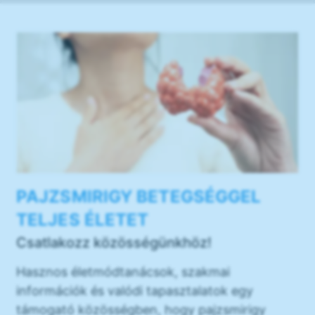
PAJZSMIRIGY BETEGSÉGGEL
TELJES ÉLETET
Csatlakozz közösségünkhöz!
Hasznos életmódtanácsok, szakmai
információk és valódi tapasztalatok egy
támogató közösségben, hogy pajzsmirigy