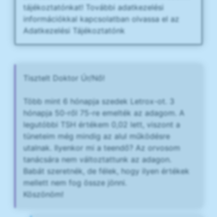
tájékoztatónkat! További adatkezelési
információkkal kapcsolatban olvassa el az
Adatkezelési Tájékoztatónk
Tisztelt Doktor Úr/Nő!
Több mint 6 hónapja szedek Letrox-ot. 3
hónapja 50-ről 75-re emelték az adagom. A
legutóbbi TSH értékem 0,02 lett, viszont a
tüneteim még mindig az alul működésre
utalnak. Ilyenkor mi a teendő? Az orvosom
tanácsára nem változtattunk az adagon.
Babát szeretnék, de félek, hogy ilyen értékek
mellett nem fog össze jönni.
Köszönöm!