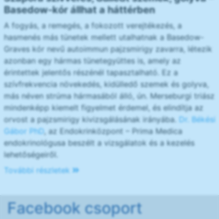
Basedow-kór állhat a háttérben
A fogyás, a remegés, a fokozott verejtékezés, a
hasmenés más tünetek mellett utalhatnak a Basedow-
Graves kór nevű autoimmun pajzsmirigy zavarra, létezik
azonban egy hármas tünetegyüttes is, amely az
érintettek jelentős részénél tapasztalható. Ez a
szívfrekvencia növekedés, kidülledő szemek és golyva,
más néven strúma hármasából álló, ún. Merseburgi triász
mindenképp kiemelt figyelmet érdemel, és elindítja az
orvost a pajzsmirigy kivizsgálásának irányába.
Dr. Békési
Gábor PhD
, az Endokrinközpont – Prima Medica
endokrinológusa beszélt a vizsgálatok és a kezelés
lehetőségeiről.
További részletek
Facebook csoport