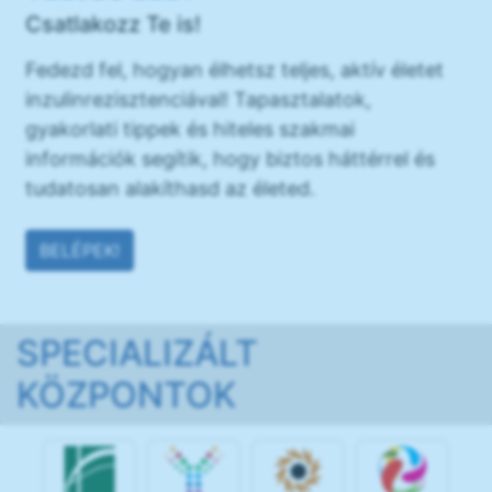
Csatlakozz Te is!
Fedezd fel, hogyan élhetsz teljes, aktív életet
inzulinrezisztenciával! Tapasztalatok,
gyakorlati tippek és hiteles szakmai
információk segítik, hogy biztos háttérrel és
tudatosan alakíthasd az életed.
BELÉPEK!
SPECIALIZÁLT
KÖZPONTOK