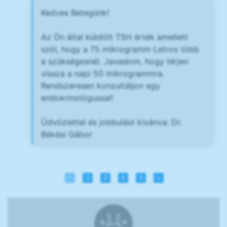
Kedves Betegünk!
Az Ön által küldött TSH érték amellett
szól, hogy a 75 mikrogramm Letrox több
a szükségesnél. Javaslom, hogy térjen
vissza a napi 50 mikrogrammra.
Rendszeresen konzultáljon egy
endokrinológussal!
Üdvözlettel és jobbulást kívánva: Dr.
Békési Gábor
1
2
3
4
5
»