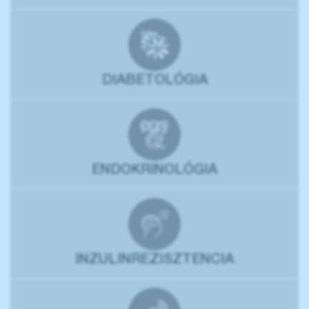
DIABETOLÓGIA
ENDOKRINOLÓGIA
INZULINREZISZTENCIA