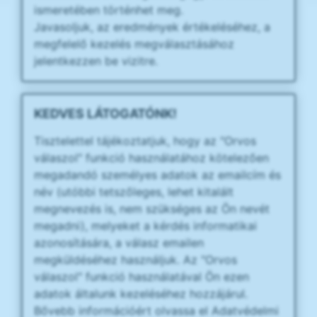
ismeretében történhet meg.
Javasoljuk, az eredmények értékeléséhez, a
megfelelő kezelés megválasztásához
jelentkezzen be vizitre.
KEDVES LÁTOGATÓNK!
Tisztelettel tájékoztatjuk, hogy az "Orvos
válaszol" funkció használatához kötelezően
megadandó személyes adatok az emailcím és
név (utóbbi tetszőleges, lehet kitalált
megnevezés is, nem szükséges az Ön nevét
megadni), melyeket a kérdés informatikai
azonosítására, a válasz emailen
megküldéséhez használjuk. Az "Orvos
válaszol" funkció használatával Ön ezen
adatok általunk kezeléséhez hozzájárul.
Bővebb információért olvassa el Adatvédelmi