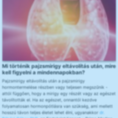
Mi történik pajzsmirigy eltávolítás után, mire
kell figyelni a mindennapokban?
Pajzsmirigy eltávolítás után a pajzsmirigy
hormontermelése részben vagy teljesen megszűnik -
attól függően, hogy a mirigy egy részét vagy az egészet
távolították el. Ha az egészet, onnantól kezdve
folyamatosan hormonpótlásra van szükség, ami mellett
hosszú távon teljes életet lehet élni, ugyanakkor
dr.