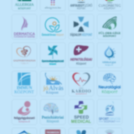
jó
Alvás
IMMUN
KÖZPONT
Központ
S
POR
T
O
R
V
OS
I
KÖ
ZPON
T