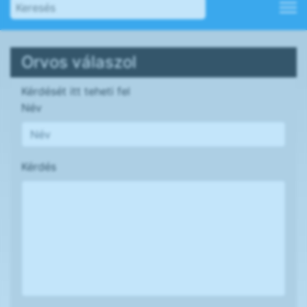
Orvos válaszol
Kérdését itt teheti fel
Név
Kérdés