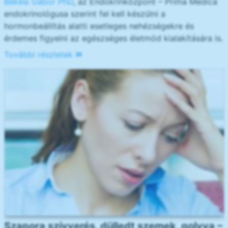
Békési Gábor PhD
, az Endokrinközpont – Prima Medica
endokrinológusa szerint fel kell készülni a
hormonbeállítás alatti esetleges nehézségekre és
érdemes figyelni az egészséges életmód kialakítására is.
További részletek
Szapora szívverés, dülledt szemek, golyva –