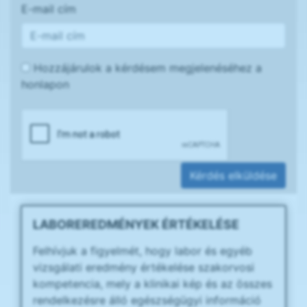
E-mail cím
Hozzájárulok a kérdésem megjelenéséhez a
honlapon
Kérdés elküldése
LABOREREDMÉNYEK ÉRTÉKELÉSE
Felhívjuk a figyelmét, hogy labor és egyéb
vizsgálati eredmény értékelése szakorvosi
kompetencia, mely a klinikai kép és az összes
rendelkezésre álló egészségügyi információ