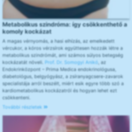
Metabolikus szindróma: így csökkenthető a
komoly kockázat
A magas vérnyomás, a hasi elhízás, az emelkedett
vércukor, a kóros vérzsírok együttesen hozzák létre a
metabolikus szindrómát, ami számos súlyos betegség
kockázatát növeli.
Prof. Dr. Somogyi Anikó
, az
Endokrinközpont – Prima Medica endokrinológusa,
diabetológus, belgyógyász, a zsíranyagcsere-zavarok
specialistája arról beszélt, miért esik egyre több szó a
kardiometabolikus kockázatról és hogyan lehet ezt
csökkenteni.
További részletek