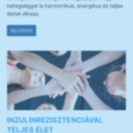
betegséggel is harmonikus, energikus és teljes
életet élhess.
BELÉPEK!
INZULINREZISZTENCIÁVAL
TELJES ÉLET