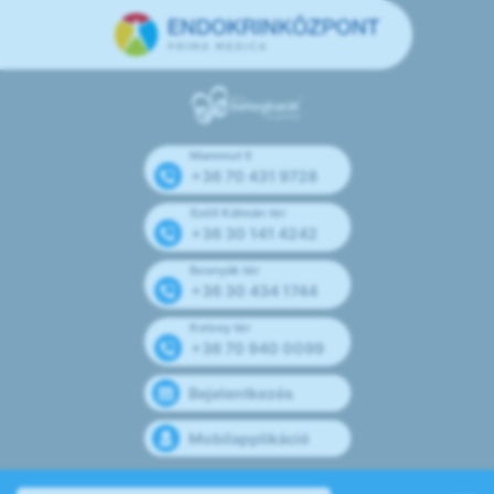
Mammut II
+36 70 431 9728
Széll Kálmán tér
+36 30 141 4242
Bosnyák tér
+36 30 434 1744
Kolosy tér
+36 70 940 0099
Bejelentkezés
Mobilapplikáció