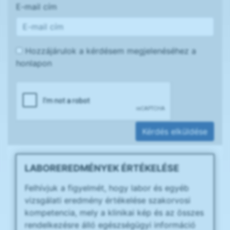
E-mail cím
Hozzájárulok a kérdésem megjelenéséhez a
honlapon
Kérdés elküldése
LABOREREDMÉNYEK ÉRTÉKELÉSE
Felhívjuk a figyelmét, hogy labor és egyéb
vizsgálati eredmény értékelése szakorvosi
kompetencia, mely a klinikai kép és az összes
rendelkezésre álló egészségügyi információ