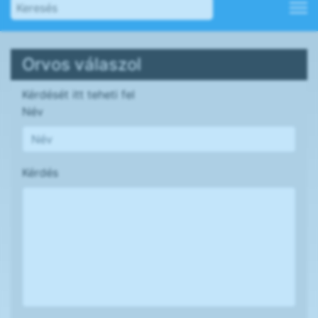
Orvos válaszol
Kérdését itt teheti fel
Név
Kérdés