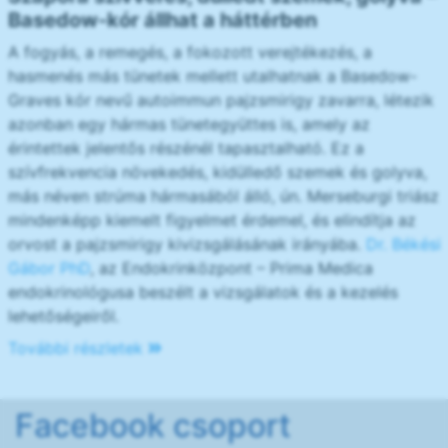
Basedow-kór állhat a háttérben
A fogyás, a remegés, a fokozott verejtékezés, a
hasmenés más tünetek mellett utalhatnak a Basedow-
Graves kór nevű autoimmun pajzsmirigy zavarra, létezik
azonban egy hármas tünetegyüttes is, amely az
érintettek jelentős részénél tapasztalható. Ez a
szívfrekvencia növekedés, kidülledő szemek és golyva,
más néven strúma hármasából álló, ún. Merseburgi triász
mindenképp kiemelt figyelmet érdemel, és elindítja az
orvost a pajzsmirigy kivizsgálásának irányába.
Dr. Békési
Gábor PhD
, az Endokrinközpont – Prima Medica
endokrinológusa beszélt a vizsgálatok és a kezelés
lehetőségeiről.
További részletek
Facebook csoport