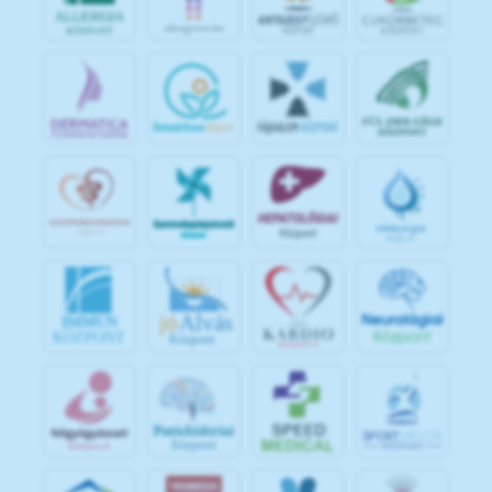
jó
Alvás
IMMUN
KÖZPONT
Központ
S
POR
T
O
R
V
OS
I
KÖ
ZPON
T