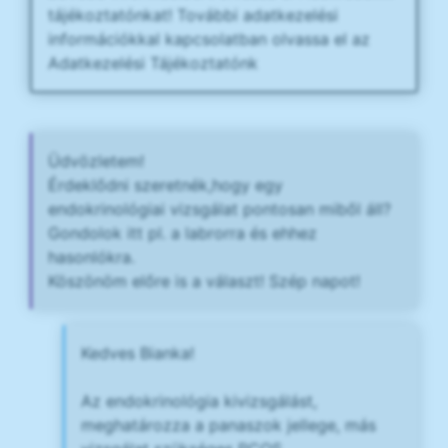
tájékoztatónkat! További adatkezelési
információkkal kapcsolatban olvassa el az
Adatkezelési Tájékoztatónk
Üdvözletem!
Érdeklődni szeretnék,hogy egy
endokrinológiai vizsgálat pontosan miből áll?
Gondolok itt pl. a labrorra és ehhez
hasonlókra.
Köszönöm előre is a választ! Szép napot!
Kedves Bianka!
Az endokrinológia kivizsgálást,
meghatározza a panaszok jellege, más