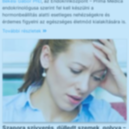
Békési Gábor PhD
, az Endokrinközpont – Prima Medica
endokrinológusa szerint fel kell készülni a
hormonbeállítás alatti esetleges nehézségekre és
érdemes figyelni az egészséges életmód kialakítására is.
További részletek
Szapora szívverés, dülledt szemek, golyva –