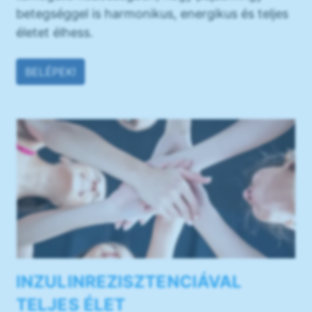
betegséggel is harmonikus, energikus és teljes
életet élhess.
BELÉPEK!
INZULINREZISZTENCIÁVAL
TELJES ÉLET