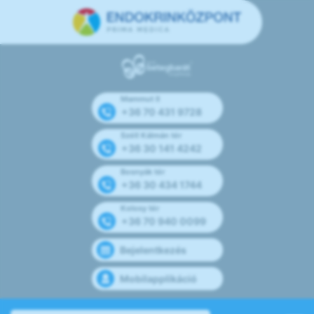
Mammut II
+36 70 431 9728
Széll Kálmán tér
+36 30 141 4242
Bosnyák tér
+36 30 434 1744
Kolosy tér
+36 70 940 0099
Bejelentkezés
Mobilapplikáció