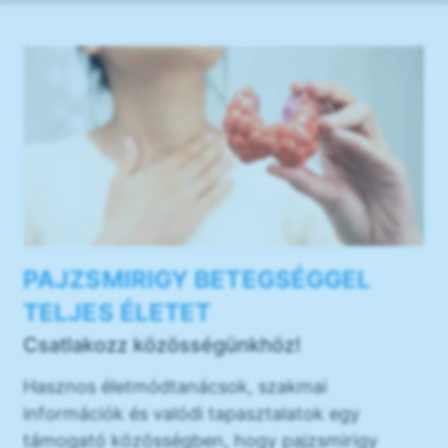
PAJZSMIRIGY BETEGSÉGGEL
TELJES ÉLETET
Csatlakozz közösségünkhöz!
Hasznos életmódtanácsok, szakmai
információk és valódi tapasztalatok egy
támogató közösségben, hogy pajzsmirigy