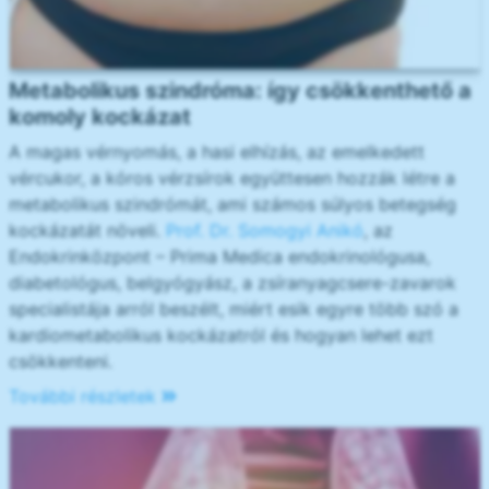
Metabolikus szindróma: így csökkenthető a
komoly kockázat
A magas vérnyomás, a hasi elhízás, az emelkedett
vércukor, a kóros vérzsírok együttesen hozzák létre a
metabolikus szindrómát, ami számos súlyos betegség
kockázatát növeli.
Prof. Dr. Somogyi Anikó
, az
Endokrinközpont – Prima Medica endokrinológusa,
diabetológus, belgyógyász, a zsíranyagcsere-zavarok
specialistája arról beszélt, miért esik egyre több szó a
kardiometabolikus kockázatról és hogyan lehet ezt
csökkenteni.
További részletek