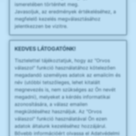
ismeretében történhet meg.
Javasoljuk, az eredmények értékeléséhez, a
megfelelő kezelés megválasztásához
jelentkezzen be vizitre.
KEDVES LÁTOGATÓNK!
Tisztelettel tájékoztatjuk, hogy az "Orvos
válaszol" funkció használatához kötelezően
megadandó személyes adatok az emailcím és
név (utóbbi tetszőleges, lehet kitalált
megnevezés is, nem szükséges az Ön nevét
megadni), melyeket a kérdés informatikai
azonosítására, a válasz emailen
megküldéséhez használjuk. Az "Orvos
válaszol" funkció használatával Ön ezen
adatok általunk kezeléséhez hozzájárul.
Bővebb információért olvassa el Adatvédelmi