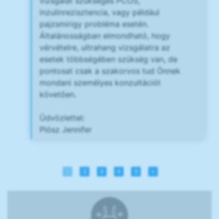
vizsgálat szükséges PCOS,
inzulinrezisztencia, vagy például
pajzsmirigy probléma esetén.
Általánosságban elmondható, hogy
vérvételre, ultrahang vizsgálatra az
esetek többségében szükség van, de
pontosat csak a szakorvos tud Önnek
mondani személyes konzultációt
követően.
Üdvözlettel:
Plósz Jennifer
1
2
3
4
5
»