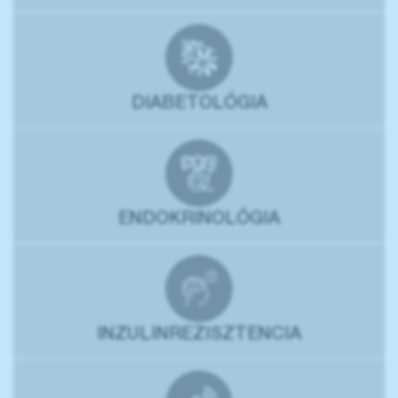
DIABETOLÓGIA
ENDOKRINOLÓGIA
INZULINREZISZTENCIA