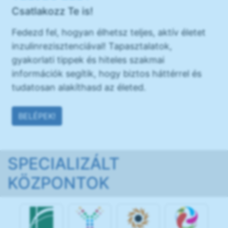
Csatlakozz Te is!
Fedezd fel, hogyan élhetsz teljes, aktív életet
inzulinrezisztenciával! Tapasztalatok,
gyakorlati tippek és hiteles szakmai
információk segítik, hogy biztos háttérrel és
tudatosan alakíthasd az életed.
BELÉPEK!
SPECIALIZÁLT
KÖZPONTOK