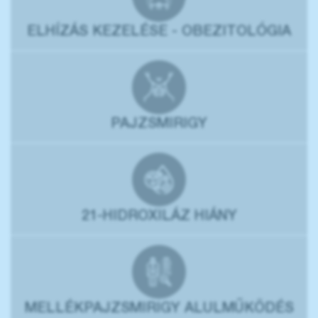
ELHÍZÁS KEZELÉSE - OBEZITOLÓGIA
PAJZSMIRIGY
21-HIDROXILÁZ HIÁNY
MELLÉKPAJZSMIRIGY ALULMŰKÖDÉS