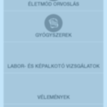
ÉLETMÓD ORVOSLÁS
GYÓGYSZEREK
LABOR- ÉS KÉPALKOTÓ VIZSGÁLATOK
VÉLEMÉNYEK