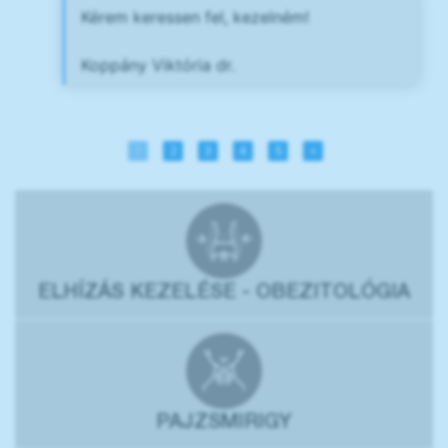
Kérem keressen fel, kezelném!
Koppány Viktória dr.
1
2
3
4
5
»
ELHÍZÁS KEZELÉSE - OBEZITOLÓGIA
PAJZSMIRIGY