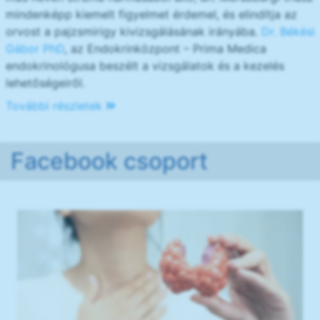
mindenképp kiemelt figyelmet érdemel, és elindítja az
orvost a pajzsmirigy kivizsgálásának irányába.
Dr. Békési
Gábor PhD
, az Endokrinközpont – Prima Medica
endokrinológusa beszélt a vizsgálatok és a kezelés
lehetőségeiről.
További részletek
Facebook csoport