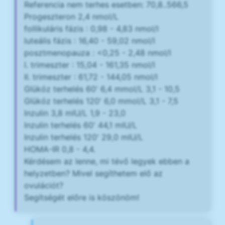
Referencia nem terhes esetben: 70,8..566,5
Progeszteron 2,4 nmol/L
follikuláris fázis : 0,98 - 4,83 nmol/l
luteális fázis : 16,40 - 59,02 nmol/l
posztmenopauza : <0,25 - 2,48 nmol/l
I. trimeszter : 15,04 - 161,35 nmol/l
II. trimeszter : 61,72 - 144,05 nmol/l
Glükóz terhelés 60' 6,4 mmol/L 3,1 - 10,5
Glükóz terhelés 120' 6,0 mmol/L 3,1 - 7,5
Inzulin 3,8 mIU/L 1,9 - 23,0
Inzulin terhelés 60' 44,1 mIU/L
Inzulin terhelés 120' 29,0 mIU/L
HOMA-IR 0,8 - 4,4.
Kérdésem az lenne, mi tévő legyek ebben a
helyzetben? Mivel segíthetem elő az
ovulációt?
Segítségét előre is köszönöm!