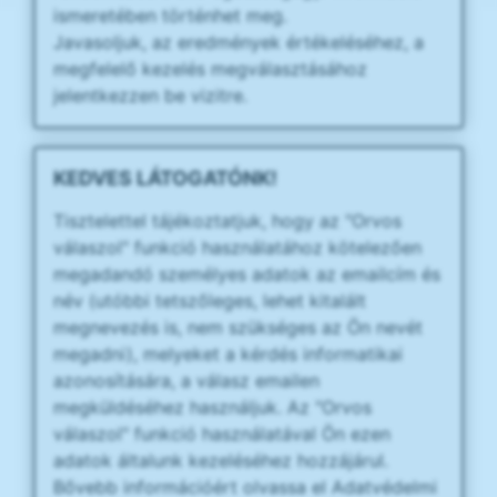
ismeretében történhet meg.
Javasoljuk, az eredmények értékeléséhez, a
megfelelő kezelés megválasztásához
jelentkezzen be vizitre.
KEDVES LÁTOGATÓNK!
Tisztelettel tájékoztatjuk, hogy az "Orvos
válaszol" funkció használatához kötelezően
megadandó személyes adatok az emailcím és
név (utóbbi tetszőleges, lehet kitalált
megnevezés is, nem szükséges az Ön nevét
megadni), melyeket a kérdés informatikai
azonosítására, a válasz emailen
megküldéséhez használjuk. Az "Orvos
válaszol" funkció használatával Ön ezen
adatok általunk kezeléséhez hozzájárul.
Bővebb információért olvassa el Adatvédelmi