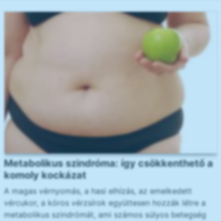
Metabolikus szindróma: így csökkenthető a
komoly kockázat
A magas vérnyomás, a hasi elhízás, az emelkedett
vércukor, a kóros vérzsírok együttesen hozzák létre a
metabolikus szindrómát, ami számos súlyos betegség