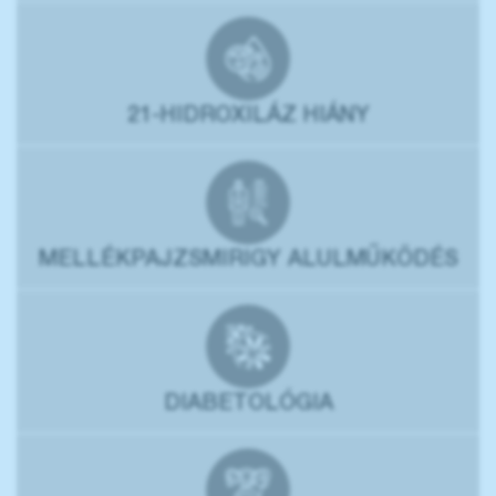
21-HIDROXILÁZ HIÁNY
MELLÉKPAJZSMIRIGY ALULMŰKÖDÉS
DIABETOLÓGIA