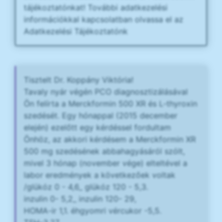
tájékoztatónkat! További adatkezelési
információkkal kapcsolatban olvassa el az
Adatkezelési Tájékoztatónk
Tisztelt Dr. Koppány Viktória!
Tavaly nyár végén PCO diagnosztizálásával
Ön felírta a Merckformin 500 XR és L-thyroxin
szedését. Egy hónappal (2015 december
elején) ezelőtt egy kérdéssel fordultam
Önhöz, az akkori kérdésem a Merckformin XR
500 mg szedésének abbahagyásáról szólt,
mivel 3 hónap (november vége) elteltével a
labor eredmények a következőek voltak
/glükóz 0 - 4,6_ glükóz 120 - 5,3.
inzulin 0- 5,2_ inzulin 120- 29,
HOMA-ir 1,1. éhgyomri vércukor -5,5.