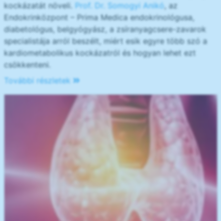
kockázatát növeli.
Prof. Dr. Somogyi Anikó
, az
Endokrinközpont – Prima Medica endokrinológusa,
diabetológus, belgyógyász, a zsíranyagcsere-zavarok
specialistája arról beszélt, miért esik egyre több szó a
kardiometabolikus kockázatról és hogyan lehet ezt
csökkenteni.
További részletek