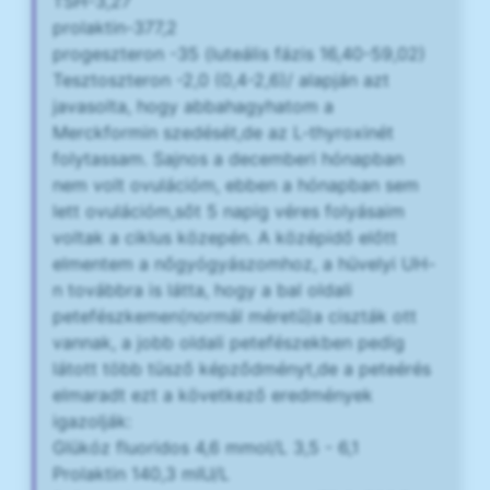
TSH-3,27
prolaktin-377,2
progeszteron -35 (luteális fázis 16,40-59,02)
Tesztoszteron -2,0 (0,4-2,6)/ alapján azt
javasolta, hogy abbahagyhatom a
Merckformin szedését,de az L-thyroxinét
folytassam. Sajnos a decemberi hónapban
nem volt ovulációm, ebben a hónapban sem
lett ovulációm,sőt 5 napig véres folyásaim
voltak a ciklus közepén. A középidő előtt
elmentem a nőgyógyászomhoz, a hüvelyi UH-
n továbbra is látta, hogy a bal oldali
petefészkemen(normál méretű)a ciszták ott
vannak, a jobb oldali petefészekben pedig
látott több tüsző képződményt,de a peteérés
elmaradt ezt a következő eredmények
igazolják:
Glükóz fluoridos 4,6 mmol/L 3,5 - 6,1
Prolaktin 140,3 mIU/L