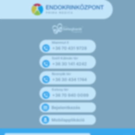
Mammut II
+36 70 431 9728
Széll Kálmán tér
+36 30 141 4242
Bosnyák tér
+36 30 434 1744
Kolosy tér
+36 70 940 0099
Bejelentkezés
Mobilapplikáció