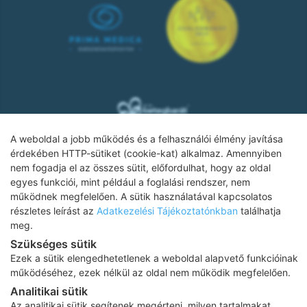
A weboldal a jobb működés és a felhasználói élmény javítása
érdekében HTTP-sütiket (cookie-kat) alkalmaz. Amennyiben
nem fogadja el az összes sütit, előfordulhat, hogy az oldal
Adatkezelési tájékoztató
egyes funkciói, mint például a foglalási rendszer, nem
működnek megfelelően. A sütik használatával kapcsolatos
Impresszum
részletes leírást az
Adatkezelési Tájékoztatónkban
találhatja
meg.
Adatvédelmi tájékoztató
Szükséges sütik
ÁSZF
Ezek a sütik elengedhetetlenek a weboldal alapvető funkcióinak
Karrier
működéséhez, ezek nélkül az oldal nem működik megfelelően.
Analitikai sütik
Az oldalon feltüntetett árak az ÁFÁ-t tartalmazzák!
Az analitikai sütik segítenek megérteni, milyen tartalmakat