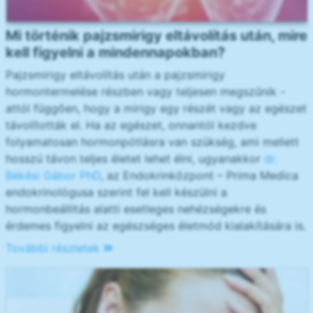
Mi történik pajzsmirigy eltávolítás után, mire
kell figyelni a mindennapokban?
Pajzsmirigy eltávolítás után a pajzsmirigy
hormontermelése részben vagy teljesen megszűnik -
attól függően, hogy a mirigy egy részét vagy az egészet
távolították el. Ha az egészet, onnantól kezdve
folyamatosan hormonpótlásra van szükség, ami mellett
hosszú távon teljes életet lehet élni, ugyanakkor
dr.
Békési Gábor PhD
, az Endokrinközpont – Prima Medica
endokrinológusa szerint fel kell készülni a
hormonbeállítás alatti esetleges nehézségekre és
érdemes figyelni az egészséges életmód kialakítására is.
További részletek