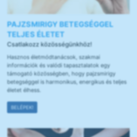
PAJZSMIRIGY BETEGSÉGGEL
TELJES ÉLETET
Csatlakozz közösségünkhöz!
Hasznos életmódtanácsok, szakmai
információk és valódi tapasztalatok egy
támogató közösségben, hogy pajzsmirigy
betegséggel is harmonikus, energikus és teljes
életet élhess.
BELÉPEK!