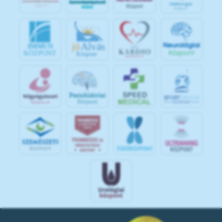
jó
Alvás
IMMUN
KÖZPONT
Központ
S
POR
T
O
R
V
OS
I
KÖ
ZPON
T