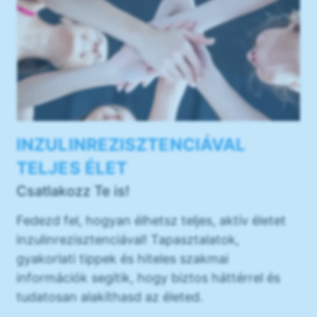
INZULINREZISZTENCIÁVAL
TELJES ÉLET
Csatlakozz Te is!
Fedezd fel, hogyan élhetsz teljes, aktív életet
inzulinrezisztenciával! Tapasztalatok,
gyakorlati tippek és hiteles szakmai
információk segítik, hogy biztos háttérrel és
tudatosan alakíthasd az életed.