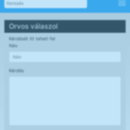
Orvos válaszol
Kérdését itt teheti fel
Név
Kérdés