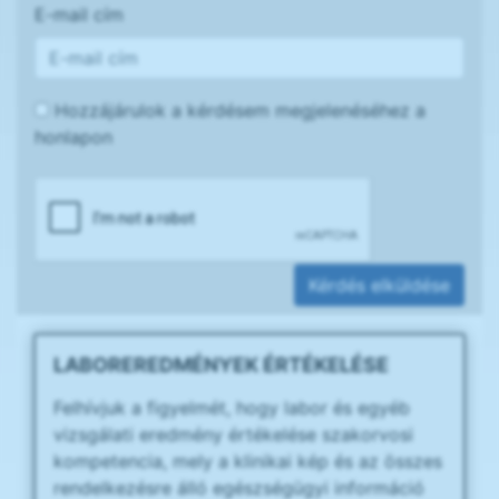
E-mail cím
Hozzájárulok a kérdésem megjelenéséhez a
honlapon
Kérdés elküldése
LABOREREDMÉNYEK ÉRTÉKELÉSE
Felhívjuk a figyelmét, hogy labor és egyéb
vizsgálati eredmény értékelése szakorvosi
kompetencia, mely a klinikai kép és az összes
rendelkezésre álló egészségügyi információ