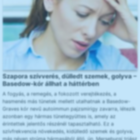
Szapora szívverés, dülledt szemek, golyva –
Basedow-kór állhat a háttérben
A fogyás, a remegés, a fokozott verejtékezés, a
hasmenés más tünetek mellett utalhatnak a Basedow-
Graves kór nevű autoimmun pajzsmirigy zavarra, létezik
azonban egy hármas tünetegyüttes is, amely az
érintettek jelentős részénél tapasztalható. Ez a
szívfrekvencia növekedés, kidülledő szemek és golyva,
más néven strúma hármasából álló, ún. Merseburgi triász