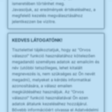
ismeretében történhet meg.
Javasoljuk, az eredmények értékeléséhez, a
megfelelő kezelés megválasztásához
jelentkezzen be vizitre.
KEDVES LÁTOGATÓNK!
Tisztelettel tájékoztatjuk, hogy az "Orvos
válaszol" funkció használatához kötelezően
megadandó személyes adatok az emailcím és
név (utóbbi tetszőleges, lehet kitalált
megnevezés is, nem szükséges az Ön nevét
megadni), melyeket a kérdés informatikai
azonosítására, a válasz emailen
megküldéséhez használjuk. Az "Orvos
válaszol" funkció használatával Ön ezen
adatok általunk kezeléséhez hozzájárul.
Bővebb információért olvassa el Adatvédelmi