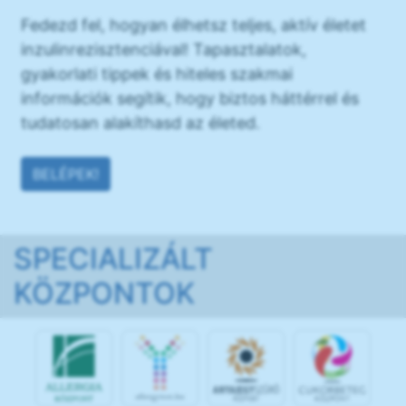
Fedezd fel, hogyan élhetsz teljes, aktív életet
inzulinrezisztenciával! Tapasztalatok,
gyakorlati tippek és hiteles szakmai
információk segítik, hogy biztos háttérrel és
tudatosan alakíthasd az életed.
BELÉPEK!
SPECIALIZÁLT
KÖZPONTOK