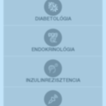
DIABETOLÓGIA
ENDOKRINOLÓGIA
INZULINREZISZTENCIA