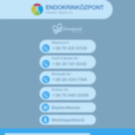
Mammut II
+36 70 431 9728
Széll Kálmán tér
+36 30 141 4242
Bosnyák tér
+36 30 434 1744
Kolosy tér
+36 70 940 0099
Bejelentkezés
Mobilapplikáció