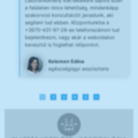
Laboreredmény kiértékelésre sajnos ezen
a felületen nincs lehetőség, mindenképp
szakorvosi konzultációt javaslunk, aki
segíteni tud ebben. Központunkba a
+3670-431-97-28-as telefonszámon tud
bejelentkezni, vagy akár a weboldalon
keresztül is foglalhat időpontot.
Kelemen Edina
egészségügyi asszisztens
1
2
3
4
5
»