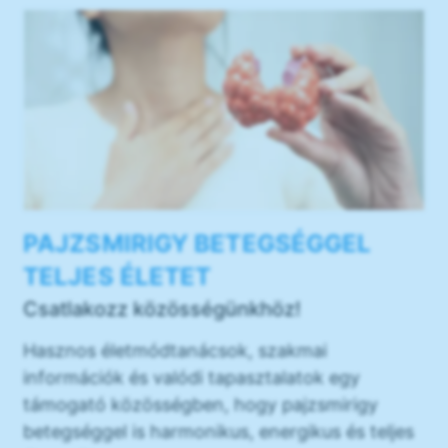
PAJZSMIRIGY BETEGSÉGGEL
TELJES ÉLETET
Csatlakozz közösségünkhöz!
Hasznos életmódtanácsok, szakmai
információk és valódi tapasztalatok egy
támogató közösségben, hogy pajzsmirigy
betegséggel is harmonikus, energikus és teljes