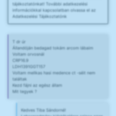
tájékoztatónkat! További adatkezelési
információkkal kapcsolatban olvassa el az
Adatkezelési Tájékoztatónk
T dr úr
Állandóján bedagad tokám arcom lábaim
Voltam orvosnál
CRP16.9
LDH1391GGT157
Voltam mellkas hasi medence ct -séit nem
találtak
Kezd fájni az egész állam
Mit tegyek ?
Kedves Tiba Sándorné!