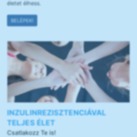
életet élhess.
BELÉPEK!
INZULINREZISZTENCIÁVAL
TELJES ÉLET
Csatlakozz Te is!