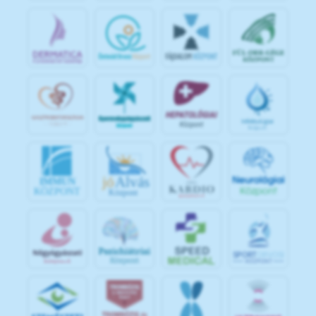
jó
Alvás
IMMUN
KÖZPONT
Központ
S
POR
T
O
R
V
OS
I
KÖ
ZPON
T