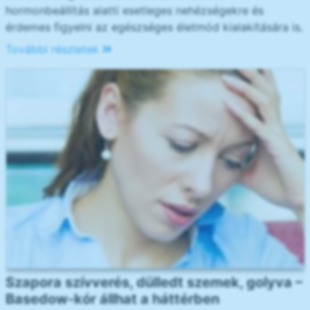
hormonbeállítás alatti esetleges nehézségekre és
érdemes figyelni az egészséges életmód kialakítására is.
További részletek
Szapora szívverés, dülledt szemek, golyva –
Basedow-kór állhat a háttérben