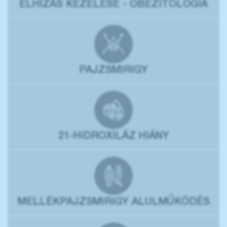
ELHÍZÁS KEZELÉSE - OBEZITOLÓGIA
PAJZSMIRIGY
21-HIDROXILÁZ HIÁNY
MELLÉKPAJZSMIRIGY ALULMŰKÖDÉS