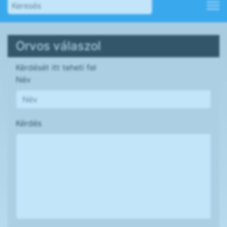
Orvos válaszol
Kérdését itt teheti fel
Név
Kérdés