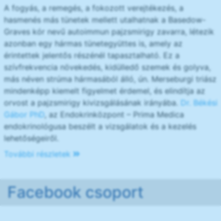
A fogyás, a remegés, a fokozott verejtékezés, a
hasmenés más tünetek mellett utalhatnak a Basedow-
Graves kór nevű autoimmun pajzsmirigy zavarra, létezik
azonban egy hármas tünetegyüttes is, amely az
érintettek jelentős részénél tapasztalható. Ez a
szívfrekvencia növekedés, kidülledő szemek és golyva,
más néven strúma hármasából álló, ún. Merseburgi triász
mindenképp kiemelt figyelmet érdemel, és elindítja az
orvost a pajzsmirigy kivizsgálásának irányába.
Dr. Békési
Gábor PhD
, az Endokrinközpont – Prima Medica
endokrinológusa beszélt a vizsgálatok és a kezelés
lehetőségeiről.
További részletek
Facebook csoport