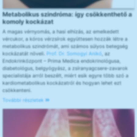
Metabolikus szindróma: így csökkenthető a
komoly kockázat
A magas vérnyomás, a hasi elhízás, az emelkedett
vércukor, a kóros vérzsírok együttesen hozzák létre a
metabolikus szindrómát, ami számos súlyos betegség
kockázatát növeli.
Prof. Dr. Somogyi Anikó
, az
Endokrinközpont – Prima Medica endokrinológusa,
diabetológus, belgyógyász, a zsíranyagcsere-zavarok
specialistája arról beszélt, miért esik egyre több szó a
kardiometabolikus kockázatról és hogyan lehet ezt
csökkenteni.
További részletek