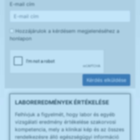
E-mail cím
Hozzájárulok a kérdésem megjelenéséhez a
honlapon
Kérdés elküldése
LABOREREDMÉNYEK ÉRTÉKELÉSE
Felhívjuk a figyelmét, hogy labor és egyéb
vizsgálati eredmény értékelése szakorvosi
kompetencia, mely a klinikai kép és az összes
rendelkezésre álló egészségügyi információ