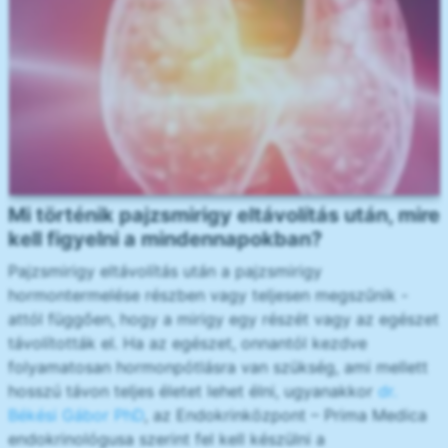
Mi történik pajzsmirigy eltávolítás után, mire
kell figyelni a mindennapokban?
Pajzsmirigy eltávolítás után a pajzsmirigy
hormontermelése részben vagy teljesen megszűnik -
attól függően, hogy a mirigy egy részét vagy az egészet
távolították el. Ha az egészet, onnantól kezdve
folyamatosan hormonpótlásra van szükség, ami mellett
hosszú távon teljes életet lehet élni, ugyanakkor
dr.
Békési Gábor PhD
, az Endokrinközpont – Prima Medica
endokrinológusa szerint fel kell készülni a