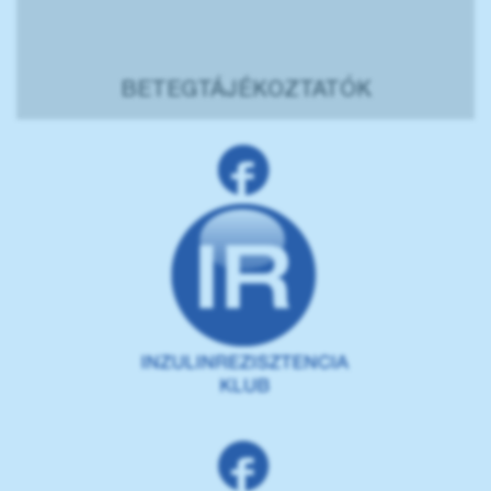
BETEGTÁJÉKOZTATÓK