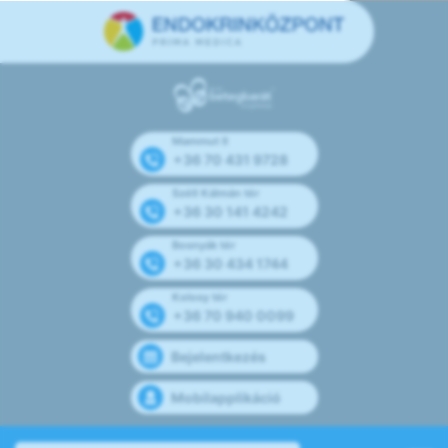
Mammut II
+36 70 431 9728
Széll Kálmán tér
+36 30 141 4242
Bosnyák tér
+36 30 434 1744
Kolosy tér
+36 70 940 0099
Bejelentkezés
Mobilapplikáció