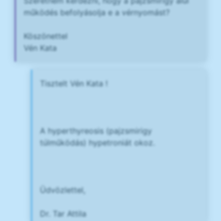
Szeretném kérdezni, hogy a pajzsmirigy alul
működés befolyásolja e a vérnyomást?
Köszönettel
Vén Kata
Tisztelt Vén Kata !
A hyperthyreosis (pajzsmirigy
túlműködás) hypetroniát okoz.
Üdvözlettel,
Dr. Tar Attila