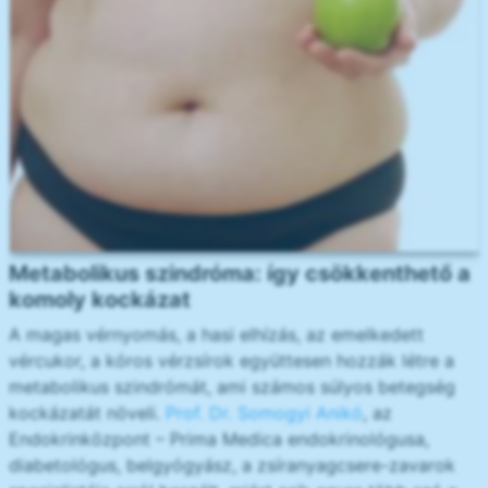
Metabolikus szindróma: így csökkenthető a
komoly kockázat
A magas vérnyomás, a hasi elhízás, az emelkedett
vércukor, a kóros vérzsírok együttesen hozzák létre a
metabolikus szindrómát, ami számos súlyos betegség
kockázatát növeli.
Prof. Dr. Somogyi Anikó
, az
Endokrinközpont – Prima Medica endokrinológusa,
diabetológus, belgyógyász, a zsíranyagcsere-zavarok