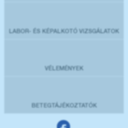
LABOR- ÉS KÉPALKOTÓ VIZSGÁLATOK
VÉLEMÉNYEK
BETEGTÁJÉKOZTATÓK