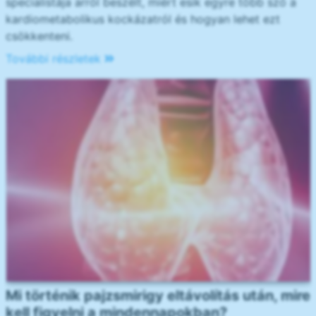
specialistája arról beszélt, miért esik egyre több szó a
kardiometabolikus kockázatról és hogyan lehet ezt
csökkenteni.
További részletek
Mi történik pajzsmirigy eltávolítás után, mire
kell figyelni a mindennapokban?