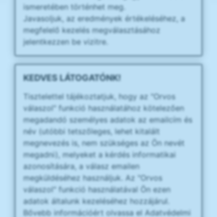
ismeretében történhet meg.
Javasoljuk, az eredmények értékeléséhez, a
megfelelő kezelés megválasztásához
jelentkezzen be vizitre.
KEDVES LÁTOGATÓNK!
Tisztelettel tájékoztatjuk, hogy az "Orvos
válaszol" funkció használatához kötelezően
megadandó személyes adatok az emailcím és
név (utóbbi tetszőleges, lehet kitalált
megnevezés is, nem szükséges az Ön nevét
megadni), melyeket a kérdés informatikai
azonosítására, a válasz emailen
megküldéséhez használjuk. Az "Orvos
válaszol" funkció használatával Ön ezen
adatok általunk kezeléséhez hozzájárul.
Bővebb információért olvassa el Adatvédelmi