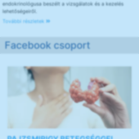
endokrinológusa beszélt a vizsgálatok és a kezelés
lehetőségeiről.
További részletek
Facebook csoport
PAJZSMIRIGY BETEGSÉGGEL