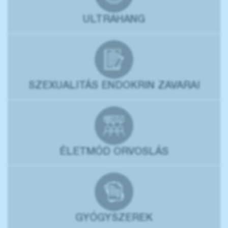
ULTRAHANG
SZEXUALITÁS ENDOKRIN ZAVARAI
ÉLETMÓD ORVOSLÁS
GYÓGYSZEREK