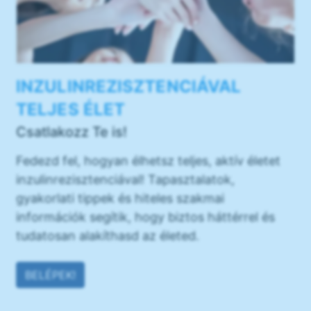
INZULINREZISZTENCIÁVAL
TELJES ÉLET
Csatlakozz Te is!
Fedezd fel, hogyan élhetsz teljes, aktív életet
inzulinrezisztenciával! Tapasztalatok,
gyakorlati tippek és hiteles szakmai
információk segítik, hogy biztos háttérrel és
tudatosan alakíthasd az életed.
BELÉPEK!