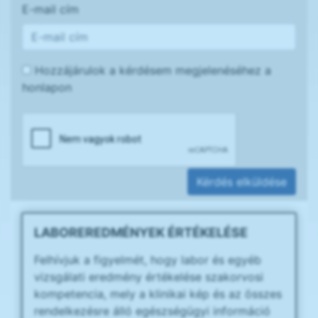
E-mail cím
Hozzájárulok a kérdésem megjelenéséhez a
honlapon
Kérdés elküldése
LABOREREDMÉNYEK ÉRTÉKELÉSE
Felhívjuk a figyelmét, hogy labor és egyéb
vizsgálati eredmény értékelése szakorvosi
kompetencia, mely a klinikai kép és az összes
rendelkezésre álló egészségügyi információ