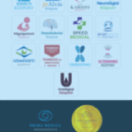
jó
Alvás
IMMUN
KÖZPONT
Központ
S
POR
T
O
R
V
OS
I
KÖ
ZPON
T