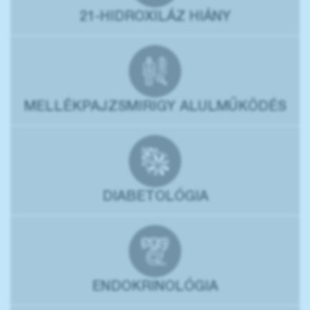
21-HIDROXILÁZ HIÁNY
MELLÉKPAJZSMIRIGY ALULMŰKÖDÉS
DIABETOLÓGIA
ENDOKRINOLÓGIA