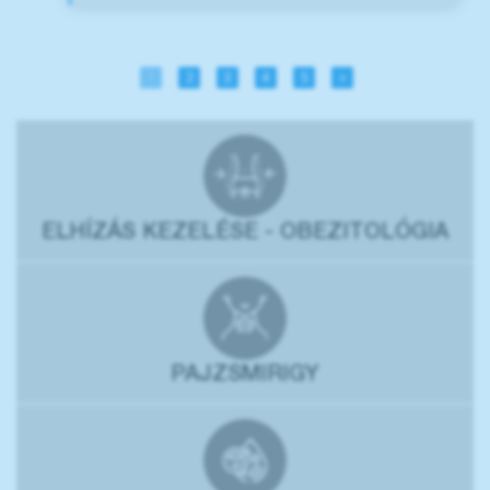
1
2
3
4
5
»
ELHÍZÁS KEZELÉSE - OBEZITOLÓGIA
PAJZSMIRIGY