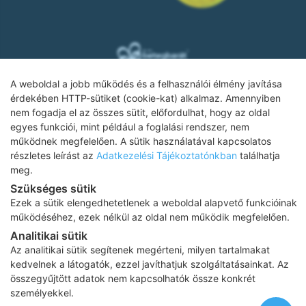
A weboldal a jobb működés és a felhasználói élmény javítása
érdekében HTTP-sütiket (cookie-kat) alkalmaz. Amennyiben
nem fogadja el az összes sütit, előfordulhat, hogy az oldal
Adatkezelési tájékoztató
egyes funkciói, mint például a foglalási rendszer, nem
működnek megfelelően. A sütik használatával kapcsolatos
Impresszum
részletes leírást az
Adatkezelési Tájékoztatónkban
találhatja
meg.
Adatvédelmi tájékoztató
Szükséges sütik
ÁSZF
Ezek a sütik elengedhetetlenek a weboldal alapvető funkcióinak
működéséhez, ezek nélkül az oldal nem működik megfelelően.
Karrier
Analitikai sütik
Az oldalon feltüntetett árak az ÁFÁ-t tartalmazzák!
Az analitikai sütik segítenek megérteni, milyen tartalmakat
A képek a
Shutterstock.com
és a
Canva.com
licence alapján
kedvelnek a látogatók, ezzel javíthatjuk szolgáltatásainkat. Az
kerültek felhasználásra.
összegyűjtött adatok nem kapcsolhatók össze konkrét
Copyright 2026 ©
Prima Medica Egészségközpontok
. Minden jog
személyekkel.
fenntartva