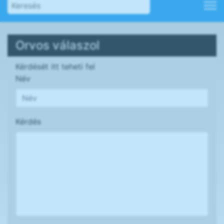
Orvos válaszol
Kérdését itt teheti fel
Név
Kérdés