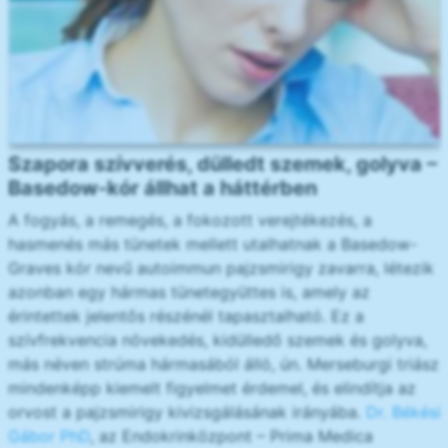
Szapora szívverés, dülledt szemek, golyva –
Basedow-kór állhat a háttérben
A fogyás, a remegés, a fokozott verejtékezés, a
hasmenés más tünetek mellett utalhatnak a Basedow-
Graves kór nevű autoimmun pajzsmirigy zavarra, létezik
azonban egy hármas tünetegyüttes is, amely az
érintettek jelentős részénél tapasztalható. Ez a
szívfrekvencia növekedés, kidülledő szemek és golyva,
más néven strúma hármasából álló, ún. Merseburgi triász
mindenképp kiemelt figyelmet érdemel, és elindítja az
orvost a pajzsmirigy kivizsgálásának irányába.
Dr. Békési
Gábor PhD
, az Endokrinközpont – Prima Medica