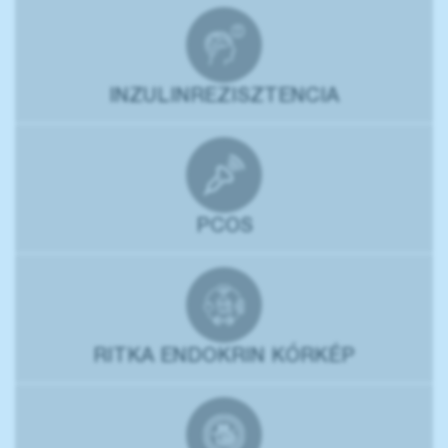
INZULINREZISZTENCIA
PCOS
RITKA ENDOKRIN KÓRKÉP