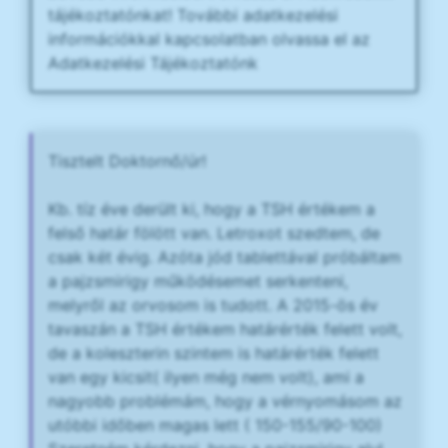
tájékoztatónkat! További adatkezelési
információkkal kapcsolatban olvassa el az
Adatkezelési Tájékoztatónk
Tisztelt Doktornő/úr!
Kb. tíz éve derült ki, hogy a TSH értékem a
felső határ fölött van. Letroxot szedtem, de
csak két évig. Azóta jód tablettával próbáltam
a pajzsmirigy működésemet serkenteni,
melyről az orvosom is tudott. A 2015-ös év
tavaszán a TSH értékem határérték felett volt,
de a koleszterin szintem is határérték felett
van egy kicsit( ilyen még nem volt), ami a
nagyobb problémám, hogy a vérnyomásom az
utóbbi időben magas lett ( 150-155/90-100)