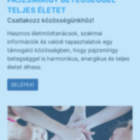
TELJES ÉLETET
Csatlakozz közösségünkhöz!
Hasznos életmódtanácsok, szakmai
információk és valódi tapasztalatok egy
támogató közösségben, hogy pajzsmirigy
betegséggel is harmonikus, energikus és teljes
életet élhess.
BELÉPEK!