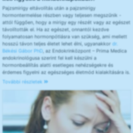
Pajzsmirigy eltávolítás után a pajzsmirigy
hormontermelése részben vagy teljesen megszűnik -
attól függően, hogy a mirigy egy részét vagy az egészet
távolították el. Ha az egészet, onnantól kezdve
folyamatosan hormonpótlásra van szükség, ami mellett
hosszú távon teljes életet lehet élni, ugyanakkor
dr.
Békési Gábor PhD
, az Endokrinközpont – Prima Medica
endokrinológusa szerint fel kell készülni a
hormonbeállítás alatti esetleges nehézségekre és
érdemes figyelni az egészséges életmód kialakítására is.
További részletek