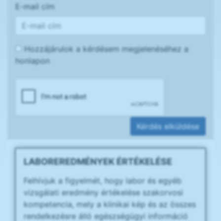
E-mail cím
Hozzájárulok a kérdésem megjelenéséhez a
honlapon
Kérdés elküldése
LABOREREDMÉNYEK ÉRTÉKELÉSE
Felhívjuk a figyelmét, hogy labor és egyéb
vizsgálati eredmény értékelése szakorvosi
kompetencia, mely a klinikai kép és az összes
rendelkezésre álló egészségügyi információ