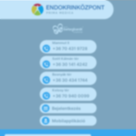
Mammut II
+36 70 431 9728
Széll Kálmán tér
+36 30 141 4242
Bosnyák tér
+36 30 434 1744
Kolosy tér
+36 70 940 0099
Bejelentkezés
Mobilapplikáció