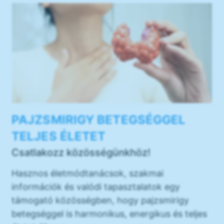
PAJZSMIRIGY BETEGSÉGGEL
TELJES ÉLETET
Csatlakozz közösségünkhöz!
Hasznos életmódtanácsok, szakmai
információk és valódi tapasztalatok egy
támogató közösségben, hogy pajzsmirigy
betegséggel is harmonikus, energikus és teljes