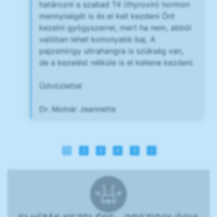
határozni a szabad T4 (thyroxin) hormon
mennyiségét is és el kell kezdeni Önt
kezelni gyógyszerrel, mert ha nem, abból
valóban lehet komolyabb baj. A
pajzsmirigy ultrahangra is szükség van,
de a kezelést nélküle is el kellene kezdeni.
Üdvözlettel
Dr. Molnár Jeannette
1
2
3
4
5
»