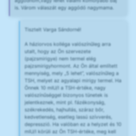
aggódnom,vagy lehet valami komolyabb baj
is. Várom válaszát egy aggódó nagymama.
Tisztelt Varga Sándorné!
A háziorvos kolléga valószínűleg arra
utalt, hogy az Ön szervezete
(pajzsmirigye) nem termel elég
pajzsmirigyhormont. Az Ön által említett
mennyiség, mely „5 lehet”, valószínűleg a
TSH, melyet az agyalapi mirigy termel. Ha
Önnek 10 mIU/l a TSH-értéke, nagy
valószínűséggel bizonyos tünetek is
jelentkeznek, mint pl. fázékonyság,
székrekedés, hajhullás, száraz bőr,
kedvetlenség, esetleg lassú szívverés,
depresszió. Ha valóban ez a helyzet és 10
mIU/l körüli az Ön TSH-értéke, meg kell