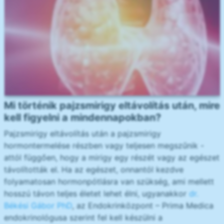
Mi történik pajzsmirigy eltávolítás után, mire
kell figyelni a mindennapokban?
Pajzsmirigy eltávolítás után a pajzsmirigy
hormontermelése részben vagy teljesen megszűnik -
attól függően, hogy a mirigy egy részét vagy az egészet
távolították el. Ha az egészet, onnantól kezdve
folyamatosan hormonpótlásra van szükség, ami mellett
hosszú távon teljes életet lehet élni, ugyanakkor
dr.
Békési Gábor PhD
, az Endokrinközpont – Prima Medica
endokrinológusa szerint fel kell készülni a