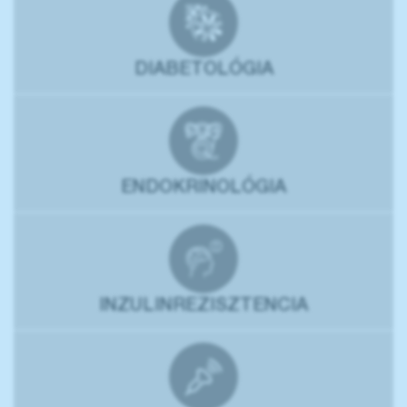
DIABETOLÓGIA
ENDOKRINOLÓGIA
INZULINREZISZTENCIA