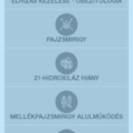
ELHÍZÁS KEZELÉSE - OBEZITOLÓGIA
PAJZSMIRIGY
21-HIDROXILÁZ HIÁNY
MELLÉKPAJZSMIRIGY ALULMŰKÖDÉS