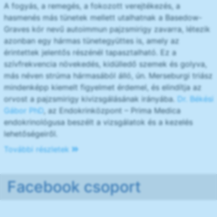
A fogyás, a remegés, a fokozott verejtékezés, a
hasmenés más tünetek mellett utalhatnak a Basedow-
Graves kór nevű autoimmun pajzsmirigy zavarra, létezik
azonban egy hármas tünetegyüttes is, amely az
érintettek jelentős részénél tapasztalható. Ez a
szívfrekvencia növekedés, kidülledő szemek és golyva,
más néven strúma hármasából álló, ún. Merseburgi triász
mindenképp kiemelt figyelmet érdemel, és elindítja az
orvost a pajzsmirigy kivizsgálásának irányába.
Dr. Békési
Gábor PhD
, az Endokrinközpont – Prima Medica
endokrinológusa beszélt a vizsgálatok és a kezelés
lehetőségeiről.
További részletek
Facebook csoport