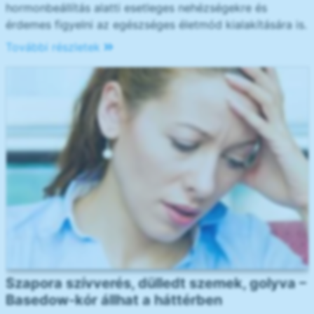
hormonbeállítás alatti esetleges nehézségekre és
érdemes figyelni az egészséges életmód kialakítására is.
További részletek
Szapora szívverés, dülledt szemek, golyva –
Basedow-kór állhat a háttérben