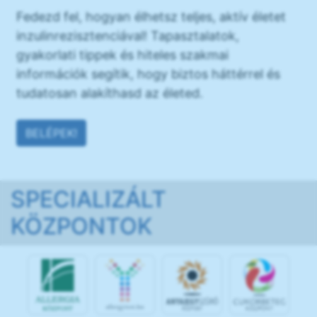
Fedezd fel, hogyan élhetsz teljes, aktív életet
inzulinrezisztenciával! Tapasztalatok,
gyakorlati tippek és hiteles szakmai
információk segítik, hogy biztos háttérrel és
tudatosan alakíthasd az életed.
BELÉPEK!
SPECIALIZÁLT
KÖZPONTOK