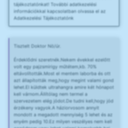
tájékoztatónkat! További adatkezelési
információkkal kapcsolatban olvassa el az
Adatkezelési Tájékoztatónk
Tisztelt Doktor Nö/úr.
Érdeklődni szeretnék.Nekem évekkel ezelőtt
volt egy pajzsmirigy műtétem,kb. 70%
eltávolították.Most el mentem laborba és ott
azt állapították meg,hogy megint valami gond
lehet.El küldtek ultrahangra amire két hónapot
kell várnom.Állítólag nem termel a
szervezetem elég jódot.De tudni kell,hogy jód
érzékeny vagyok.A háziorvosom annyit
mondott a megadott mennyiség 5 lehet és az
enyém pedig 10.Ez milyen veszélyes nem kell