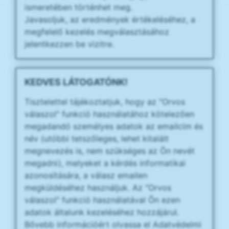
ismeretében történhet meg.
Javasoljuk, az eredmények értékeléséhez, a
megfelelő kezelés megválasztásához
jelentkezzen be vizitre.
KEDVES LÁTOGATÓNK!
Tisztelettel tájékoztatjuk, hogy az "Orvos
válaszol" funkció használatához kötelezően
megadandó személyes adatok az emailcím és
név (utóbbi tetszőleges, lehet kitalált
megnevezés is, nem szükséges az Ön nevét
megadni), melyeket a kérdés informatikai
azonosítására, a válasz emailen
megküldéséhez használjuk. Az "Orvos
válaszol" funkció használatával Ön ezen
adatok általunk kezeléséhez hozzájárul.
Bővebb információért olvassa el Adatvédelmi