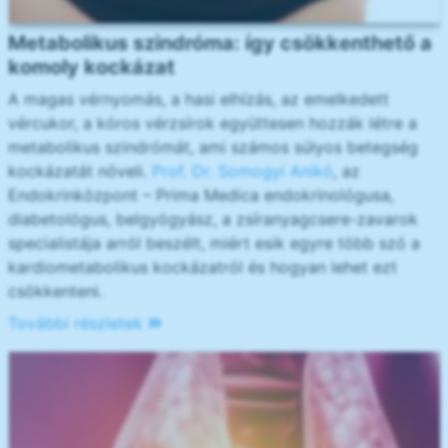
Metabolikus szindróma: így csökkenthető a
komoly kockázat
A magas vérnyomás, a hasi elhízás, az emelkedett
vércukor, a kóros vérzsírok együttesen hozzák létre a
metabolikus szindrómát, ami számos súlyos betegség
kockázatát növeli.
Prof. Dr. Somogyi Anikó
, az
Endokrinközpont – Prima Medica endokrinológusa,
diabetológus, belgyógyász, a zsíranyagcsere-zavarok
specialistája arról beszélt, miért esik egyre több szó a
kardiometabolikus kockázatról és hogyan lehet ezt
csökkenteni.
További részletek