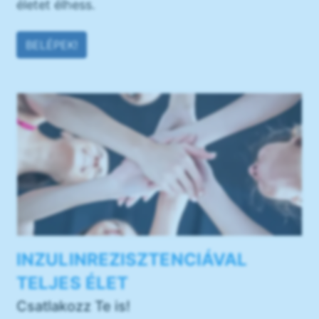
életet élhess.
BELÉPEK!
INZULINREZISZTENCIÁVAL
TELJES ÉLET
Csatlakozz Te is!