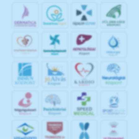
jó
Alvás
IMMUN
KÖZPONT
Központ
S
POR
T
O
R
V
OS
I
KÖ
ZPON
T