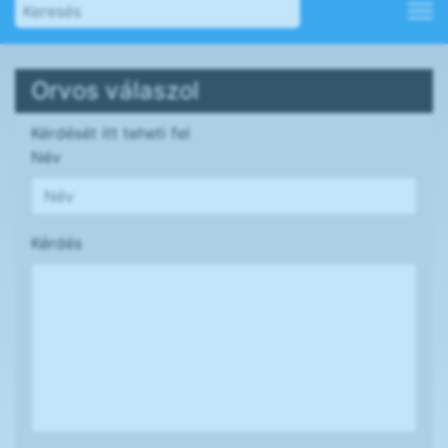
Orvos válaszol
Kérdését itt teheti fel
Név
Kérdés