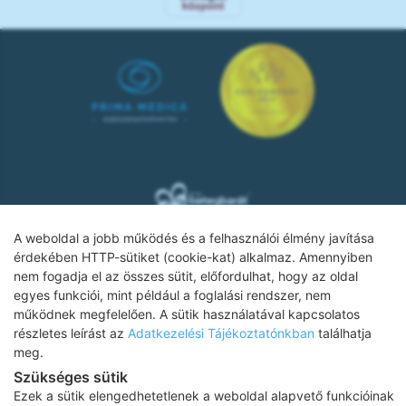
A weboldal a jobb működés és a felhasználói élmény javítása
érdekében HTTP-sütiket (cookie-kat) alkalmaz. Amennyiben
nem fogadja el az összes sütit, előfordulhat, hogy az oldal
Adatkezelési tájékoztató
egyes funkciói, mint például a foglalási rendszer, nem
működnek megfelelően. A sütik használatával kapcsolatos
Impresszum
részletes leírást az
Adatkezelési Tájékoztatónkban
találhatja
meg.
Adatvédelmi tájékoztató
Szükséges sütik
ÁSZF
Ezek a sütik elengedhetetlenek a weboldal alapvető funkcióinak