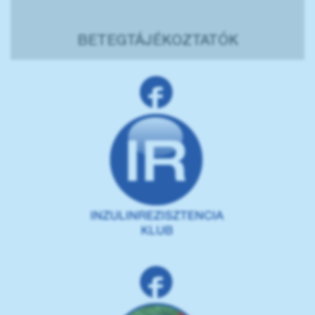
BETEGTÁJÉKOZTATÓK