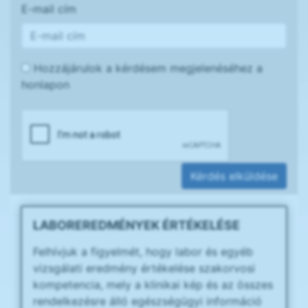
E-mail cím
Hozzájárulok a kérdésem megjelenéséhez a
honlapon
Kérdés elküldése
LABOREREDMÉNYEK ÉRTÉKELÉSE
Felhívjuk a figyelmét, hogy labor és egyéb
vizsgálati eredmény értékelése szakorvosi
kompetencia, mely a klinikai kép és az összes
rendelkezésre álló egészségügyi információ