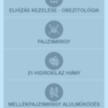
ELHÍZÁS KEZELÉSE - OBEZITOLÓGIA
PAJZSMIRIGY
21-HIDROXILÁZ HIÁNY
MELLÉKPAJZSMIRIGY ALULMŰKÖDÉS