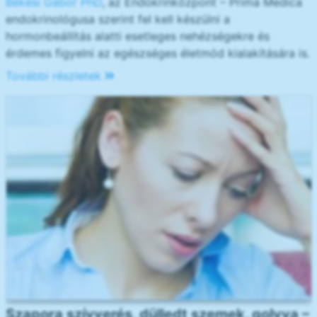
Békési Gábor PhD
, az Endokrinközpont – Prima Medica
endokrinológusa szerint fel kell készülni a
hormonbeállítás alatti esetleges nehézségekre és
érdemes figyelni az egészséges életmód kialakítására is.
További részletek
Szapora szívverés, dülledt szemek, golyva –