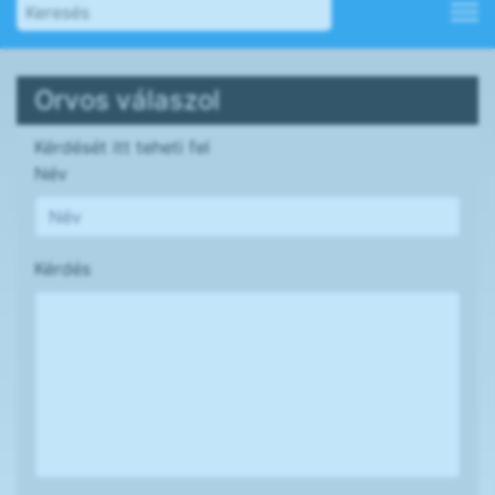
Orvos válaszol
Kérdését itt teheti fel
Név
Kérdés