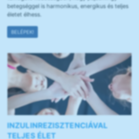
betegséggel is harmonikus, energikus és teljes
életet élhess.
BELÉPEK!
INZULINREZISZTENCIÁVAL
TELJES ÉLET