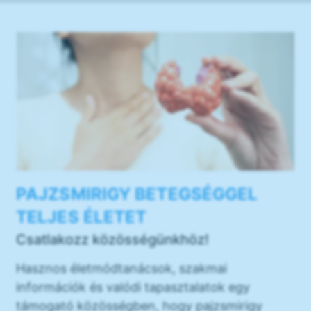
PAJZSMIRIGY BETEGSÉGGEL
TELJES ÉLETET
Csatlakozz közösségünkhöz!
Hasznos életmódtanácsok, szakmai
információk és valódi tapasztalatok egy
támogató közösségben, hogy pajzsmirigy