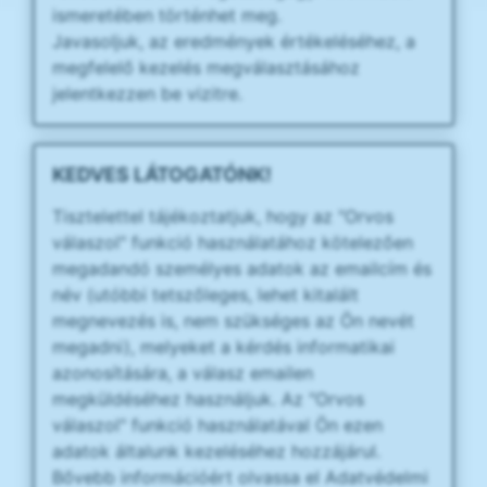
ismeretében történhet meg.
Javasoljuk, az eredmények értékeléséhez, a
megfelelő kezelés megválasztásához
jelentkezzen be vizitre.
KEDVES LÁTOGATÓNK!
Tisztelettel tájékoztatjuk, hogy az "Orvos
válaszol" funkció használatához kötelezően
megadandó személyes adatok az emailcím és
név (utóbbi tetszőleges, lehet kitalált
megnevezés is, nem szükséges az Ön nevét
megadni), melyeket a kérdés informatikai
azonosítására, a válasz emailen
megküldéséhez használjuk. Az "Orvos
válaszol" funkció használatával Ön ezen
adatok általunk kezeléséhez hozzájárul.
Bővebb információért olvassa el Adatvédelmi