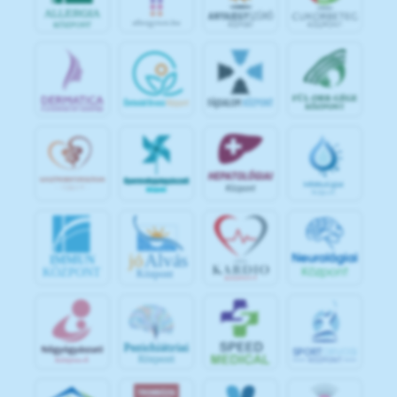
jó
Alvás
IMMUN
KÖZPONT
Központ
S
POR
T
O
R
V
OS
I
KÖ
ZPON
T