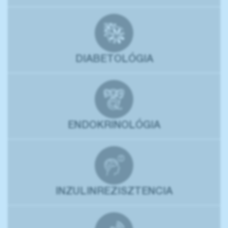
DIABETOLÓGIA
ENDOKRINOLÓGIA
INZULINREZISZTENCIA