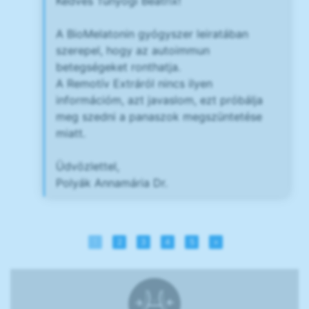
Kedves Tunyogi Beatrix!
A BioMelatonin gyógyszer leiratában
szerepel, hogy az autoimmun
betegségeket ronthatja.
A Remotív Extráról nincs ilyen
információm, azt javaslom, ezt próbálja
meg szedni a panaszok megszüntetése
miatt.
Üdvözlettel,
Polyák Annamária Dr.
1
2
3
4
5
»