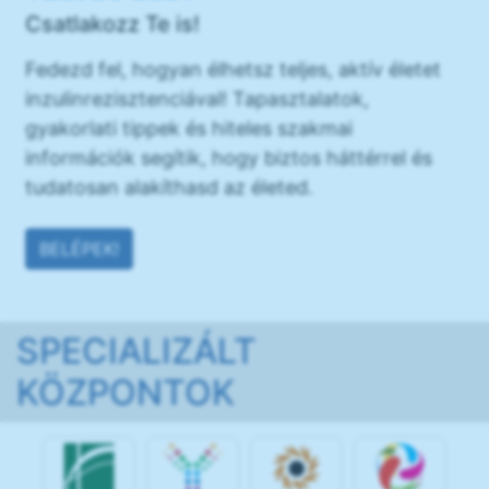
Csatlakozz Te is!
Fedezd fel, hogyan élhetsz teljes, aktív életet
inzulinrezisztenciával! Tapasztalatok,
gyakorlati tippek és hiteles szakmai
információk segítik, hogy biztos háttérrel és
tudatosan alakíthasd az életed.
BELÉPEK!
SPECIALIZÁLT
KÖZPONTOK