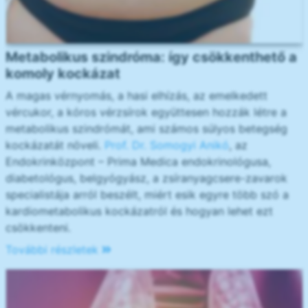
Metabolikus szindróma: így csökkenthető a
komoly kockázat
A magas vérnyomás, a hasi elhízás, az emelkedett
vércukor, a kóros vérzsírok együttesen hozzák létre a
metabolikus szindrómát, ami számos súlyos betegség
kockázatát növeli.
Prof. Dr. Somogyi Anikó
, az
Endokrinközpont – Prima Medica endokrinológusa,
diabetológus, belgyógyász, a zsíranyagcsere-zavarok
specialistája arról beszélt, miért esik egyre több szó a
kardiometabolikus kockázatról és hogyan lehet ezt
csökkenteni.
További részletek