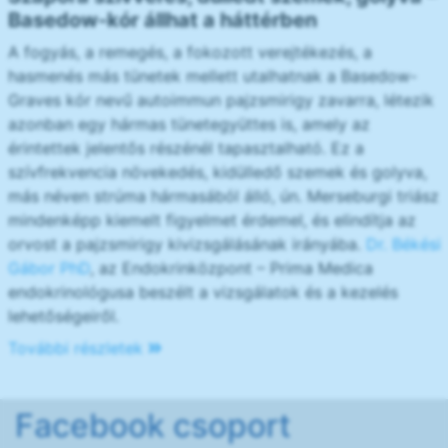
Basedow-kór állhat a háttérben
A fogyás, a remegés, a fokozott verejtékezés, a
hasmenés más tünetek mellett utalhatnak a Basedow-
Graves kór nevű autoimmun pajzsmirigy zavarra, létezik
azonban egy hármas tünetegyüttes is, amely az
érintettek jelentős részénél tapasztalható. Ez a
szívfrekvencia növekedés, kidülledő szemek és golyva,
más néven strúma hármasából álló, ún. Merseburgi triász
mindenképp kiemelt figyelmet érdemel, és elindítja az
orvost a pajzsmirigy kivizsgálásának irányába.
Dr. Békési
Gábor PhD
, az Endokrinközpont – Prima Medica
endokrinológusa beszélt a vizsgálatok és a kezelés
lehetőségeiről.
További részletek
Facebook csoport