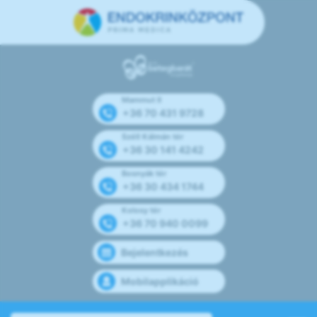
Mammut II
+36 70 431 9728
Széll Kálmán tér
+36 30 141 4242
Bosnyák tér
+36 30 434 1744
Kolosy tér
+36 70 940 0099
Bejelentkezés
Mobilapplikáció