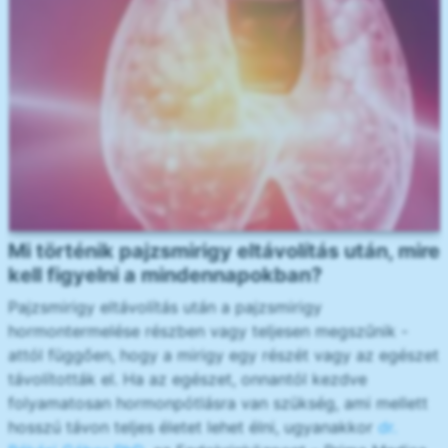
Mi történik pajzsmirigy eltávolítás után, mire
kell figyelni a mindennapokban?
Pajzsmirigy eltávolítás után a pajzsmirigy
hormontermelése részben vagy teljesen megszűnik -
attól függően, hogy a mirigy egy részét vagy az egészet
távolították el. Ha az egészet, onnantól kezdve
folyamatosan hormonpótlásra van szükség, ami mellett
hosszú távon teljes életet lehet élni, ugyanakkor
dr.