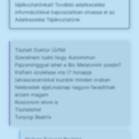
tájékoztatónkat! További adatkezelési
információkkal kapcsolatban olvassa el az
Adatkezelési Tájékoztatónk
Tisztelt Doktor Úr/Nő
Szeretnem tudni hogy Autoimmun
Pajzsmiriggyel lehet e Bio Melatonint szedni?
Kisfiam szuletese ota (7 honapja
)alvaszavarokkal kuzdok minden oraban
felebredek ejjel,masnap nagyon faradttnak
erzem magam
Koszonom elore is
Tisztelettel
Tunyogi Beatrix