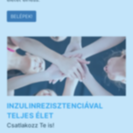
BELÉPEK!
INZULINREZISZTENCIÁVAL
TELJES ÉLET
Csatlakozz Te is!