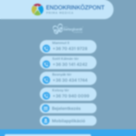
Mammut II
+36 70 431 9728
Széll Kálmán tér
+36 30 141 4242
Bosnyák tér
+36 30 434 1744
Kolosy tér
+36 70 940 0099
Bejelentkezés
Mobilapplikáció