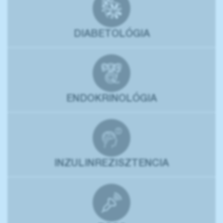
DIABETOLÓGIA
ENDOKRINOLÓGIA
INZULINREZISZTENCIA