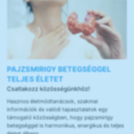
PAJZSMIRIGY BETEGSÉGGEL
TELJES ÉLETET
Csatlakozz közösségünkhöz!
Hasznos életmódtanácsok, szakmai
információk és valódi tapasztalatok egy
támogató közösségben, hogy pajzsmirigy
betegséggel is harmonikus, energikus és teljes
életet élhess.