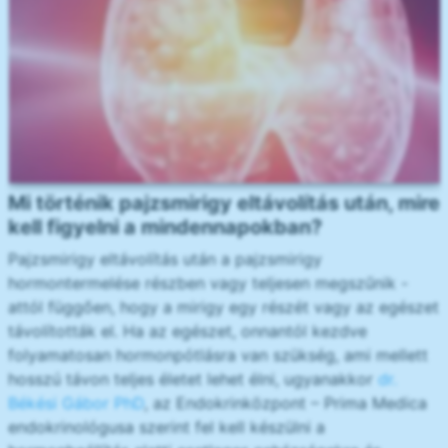
Mi történik pajzsmirigy eltávolítás után, mire
kell figyelni a mindennapokban?
Pajzsmirigy eltávolítás után a pajzsmirigy
hormontermelése részben vagy teljesen megszűnik -
attól függően, hogy a mirigy egy részét vagy az egészet
távolították el. Ha az egészet, onnantól kezdve
folyamatosan hormonpótlásra van szükség, ami mellett
hosszú távon teljes életet lehet élni, ugyanakkor
dr.
Békési Gábor PhD
, az Endokrinközpont – Prima Medica
endokrinológusa szerint fel kell készülni a