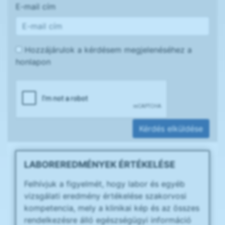
E-mail cím
Hozzájárulok a kérdésem megjelenéséhez a
honlapon
Kérdés elküldése
LABOREREDMÉNYEK ÉRTÉKELÉSE
Felhívjuk a figyelmét, hogy labor és egyéb
vizsgálati eredmény értékelése szakorvosi
kompetencia, mely a klinikai kép és az összes
rendelkezésre álló egészségügyi információ