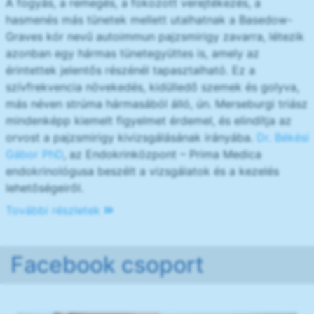
A fogyás, a remegés, a fokozott verejtékezés, a
hasmenés más tünetek mellett utalhatnak a Basedow-
Graves kór nevű autoimmun pajzsmirigy zavarra, létezik
azonban egy hármas tünetegyüttes is, amely az
érintettek jelentős részénél tapasztalható. Ez a
szívfrekvencia növekedés, kidülledő szemek és golyva,
más néven strúma hármasából álló, ún. Merseburgi triász
mindenképp kiemelt figyelmet érdemel, és elindítja az
orvost a pajzsmirigy kivizsgálásának irányába.
Dr. Békési
Gábor PhD
, az Endokrinközpont – Prima Medica
endokrinológusa beszélt a vizsgálatok és a kezelés
lehetőségeiről.
További részletek
Facebook csoport