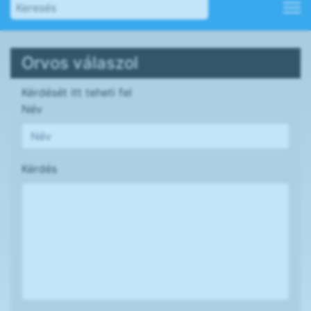
Orvos válaszol
Kérdését itt teheti fel
Név
Kérdés