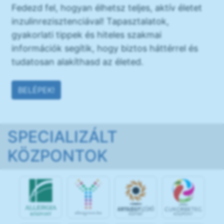
Fedezd fel, hogyan élhetsz teljes, aktív életet
inzulinrezisztenciával! Tapasztalatok,
gyakorlati tippek és hiteles szakmai
információk segítik, hogy biztos háttérrel és
tudatosan alakíthasd az életed.
BELÉPEK!
SPECIALIZÁLT
KÖZPONTOK