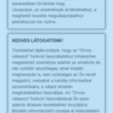
ismeretében történhet meg.
Javasoljuk, az eredmények értékeléséhez, a
megfelelő kezelés megválasztásához
jelentkezzen be vizitre.
KEDVES LÁTOGATÓNK!
Tisztelettel tájékoztatjuk, hogy az "Orvos
válaszol" funkció használatához kötelezően
megadandó személyes adatok az emailcím és
név (utóbbi tetszőleges, lehet kitalált
megnevezés is, nem szükséges az Ön nevét
megadni), melyeket a kérdés informatikai
azonosítására, a válasz emailen
megküldéséhez használjuk. Az "Orvos
válaszol" funkció használatával Ön ezen
adatok általunk kezeléséhez hozzájárul.
Bővebb információért olvassa el Adatvédelmi