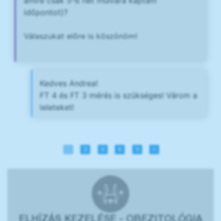
amire csak 5-6 hét múlvára kaptam
időpontot)?
Válaszukat előre is köszönöm!
Kedves Andrea!
FT 4 és FT 3 mérés is szükséges! Várom a
leleteket!
1
2
3
4
5
»
ELHÍZÁS KEZELÉSE - OBEZITOLÓGIA