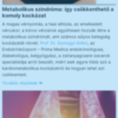
Metabolikus szindróma: így csökkenthető a
komoly kockázat
A magas vérnyomás, a hasi elhízás, az emelkedett
vércukor, a kóros vérzsírok együttesen hozzák létre a
metabolikus szindrómát, ami számos súlyos betegség
kockázatát növeli.
Prof. Dr. Somogyi Anikó
, az
Endokrinközpont – Prima Medica endokrinológusa,
diabetológus, belgyógyász, a zsíranyagcsere-zavarok
specialistája arról beszélt, miért esik egyre több szó a
kardiometabolikus kockázatról és hogyan lehet ezt
csökkenteni.
További részletek