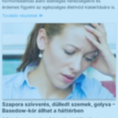
hormonbeállítás alatti esetleges nehézségekre és
érdemes figyelni az egészséges életmód kialakítására is.
További részletek
Szapora szívverés, dülledt szemek, golyva –
Basedow-kór állhat a háttérben