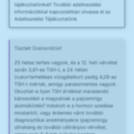
tájékoztatónkat! További adatkezelési
információkkal kapcsolatban olvassa el az
Adatkezelési Tájékoztatónk
Tisztelt Doktornő/úr!
25 hetes terhes vagyok, és a 12. heti vérvétel
során 3,81-es TSH-t, a 24. héten
(cukorterheléses vizsgálatkor) pedig 4,28-as
TSH-t mértek, amúgy panaszmentes vagyok.
Okozhat-e ilyen TSH értékkel maradandó
károsodást a magzatnak a pajzsmirigy
alulműködés? Indokolt-e a hormon szedése
mostantól, vagy érdemes várni további
diagnosztikai eredményekre (pajzsmirigy
ultrahang és további célirányos vérvétel,