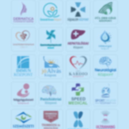
jó
Alvás
IMMUN
KÖZPONT
Központ
S
POR
T
O
R
V
OS
I
KÖ
ZPON
T