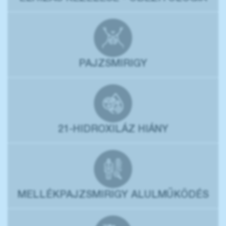
PAJZSMIRIGY
21-HIDROXILÁZ HIÁNY
MELLÉKPAJZSMIRIGY ALULMŰKÖDÉS