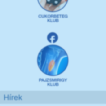
Hírek