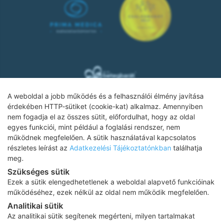
A weboldal a jobb működés és a felhasználói élmény javítása
érdekében HTTP-sütiket (cookie-kat) alkalmaz. Amennyiben
nem fogadja el az összes sütit, előfordulhat, hogy az oldal
Adatkezelési tájékoztató
egyes funkciói, mint például a foglalási rendszer, nem
működnek megfelelően. A sütik használatával kapcsolatos
Impresszum
részletes leírást az
Adatkezelési Tájékoztatónkban
találhatja
meg.
Adatvédelmi tájékoztató
Szükséges sütik
ÁSZF
Ezek a sütik elengedhetetlenek a weboldal alapvető funkcióinak
működéséhez, ezek nélkül az oldal nem működik megfelelően.
Karrier
Analitikai sütik
Az oldalon feltüntetett árak az ÁFÁ-t tartalmazzák!
Az analitikai sütik segítenek megérteni, milyen tartalmakat
A képek a
Shutterstock.com
és a
Canva.com
licence alapján