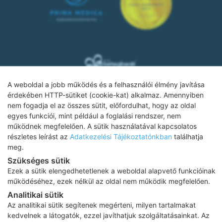
A weboldal a jobb működés és a felhasználói élmény javítása
érdekében HTTP-sütiket (cookie-kat) alkalmaz. Amennyiben
nem fogadja el az összes sütit, előfordulhat, hogy az oldal
Adatkezelési tájékoztató
egyes funkciói, mint például a foglalási rendszer, nem
működnek megfelelően. A sütik használatával kapcsolatos
Impresszum
részletes leírást az
Adatkezelési Tájékoztatónkban
találhatja
meg.
Adatvédelmi tájékoztató
Szükséges sütik
ÁSZF
Ezek a sütik elengedhetetlenek a weboldal alapvető funkcióinak
működéséhez, ezek nélkül az oldal nem működik megfelelően.
Karrier
Analitikai sütik
Az oldalon feltüntetett árak az ÁFÁ-t tartalmazzák!
Az analitikai sütik segítenek megérteni, milyen tartalmakat
A képek a
Shutterstock.com
és a
Canva.com
licence alapján
kedvelnek a látogatók, ezzel javíthatjuk szolgáltatásainkat. Az
kerültek felhasználásra.