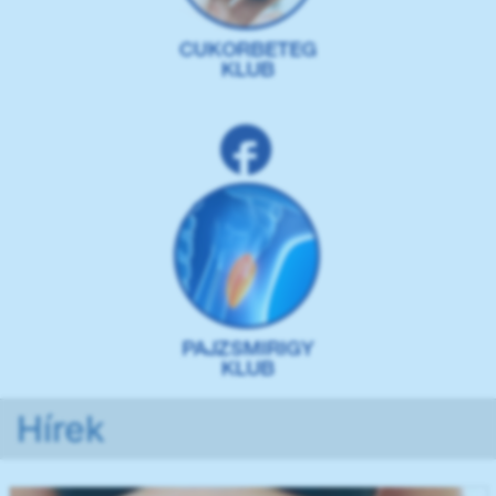
Hírek