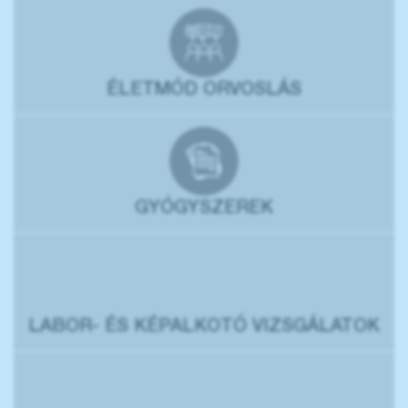
ÉLETMÓD ORVOSLÁS
GYÓGYSZEREK
LABOR- ÉS KÉPALKOTÓ VIZSGÁLATOK