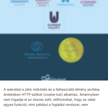
A weboldal a jobb működés és a felhasználói élmény javítása
érdekében HTTP-sütiket (cookie-kat) alkalmaz. Amennyiben
nem fogadja el az összes sütit, előfordulhat, hogy az oldal
Adatkezelési tájékoztató
egyes funkciói, mint például a foglalási rendszer, nem