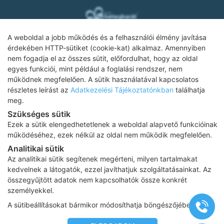
A weboldal a jobb működés és a felhasználói élmény javítása
érdekében HTTP-sütiket (cookie-kat) alkalmaz. Amennyiben
nem fogadja el az összes sütit, előfordulhat, hogy az oldal
Adatkezelési tájékoztató
egyes funkciói, mint például a foglalási rendszer, nem
működnek megfelelően. A sütik használatával kapcsolatos
Impresszum
részletes leírást az
Adatkezelési Tájékoztatónkban
találhatja
meg.
Adatvédelmi tájékoztató
Szükséges sütik
ÁSZF
Ezek a sütik elengedhetetlenek a weboldal alapvető funkcióinak
működéséhez, ezek nélkül az oldal nem működik megfelelően.
Karrier
Analitikai sütik
Az oldalon feltüntetett árak az ÁFÁ-t tartalmazzák!
Az analitikai sütik segítenek megérteni, milyen tartalmakat
A képek a
Shutterstock.com
és a
Canva.com
licence alapján
kedvelnek a látogatók, ezzel javíthatjuk szolgáltatásainkat. Az
kerültek felhasználásra.
összegyűjtött adatok nem kapcsolhatók össze konkrét
Copyright 2026 ©
Prima Medica Egészségközpontok
. Minden jog
személyekkel.
fenntartva
A sütibeállításokat bármikor módosíthatja böngészőjében.
Designed by
www.free-dimension.hu
, Programed by
Appon
&
György Nándor