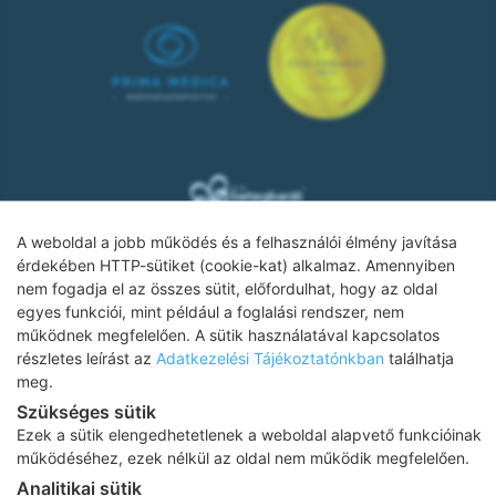
A weboldal a jobb működés és a felhasználói élmény javítása
érdekében HTTP-sütiket (cookie-kat) alkalmaz. Amennyiben
nem fogadja el az összes sütit, előfordulhat, hogy az oldal
Adatkezelési tájékoztató
egyes funkciói, mint például a foglalási rendszer, nem
működnek megfelelően. A sütik használatával kapcsolatos
Impresszum
részletes leírást az
Adatkezelési Tájékoztatónkban
találhatja
meg.
Adatvédelmi tájékoztató
Szükséges sütik
ÁSZF
Ezek a sütik elengedhetetlenek a weboldal alapvető funkcióinak
működéséhez, ezek nélkül az oldal nem működik megfelelően.
Karrier
Analitikai sütik
Az oldalon feltüntetett árak az ÁFÁ-t tartalmazzák!