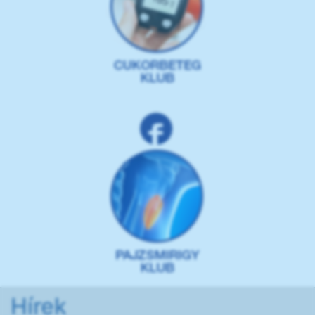
Hírek