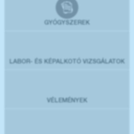
GYÓGYSZEREK
LABOR- ÉS KÉPALKOTÓ VIZSGÁLATOK
VÉLEMÉNYEK