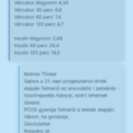
Vércukor éhgyomri 4,34
Vércukor 30 perc 6,9
Vércukor 60 perc 7,4
Vércukor 120 perc 4,7
Inzulin éhgyomri 2,68
Inzulin 60 perc 29,4
Inzulin 120 perc 14,5
Kedves Tímea!
Sajnos a 21. napi progeszteron érték
alapján felmerül az anovulatio ( peteérés -
tüszőrepedés hiánya), ezért lehetnek
tünetei.
PCOS gyanúja felmerül a leletek alapján.
Várom, ha gondolja.
Üdvözlettel
Koppány dr