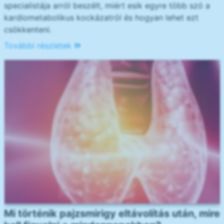
specialistája arról beszélt, miért esik egyre több szó a
kardiometabolikus kockázatról és hogyan lehet ezt
csökkenteni.
További részletek
Mi történik pajzsmirigy eltávolítás után, mire