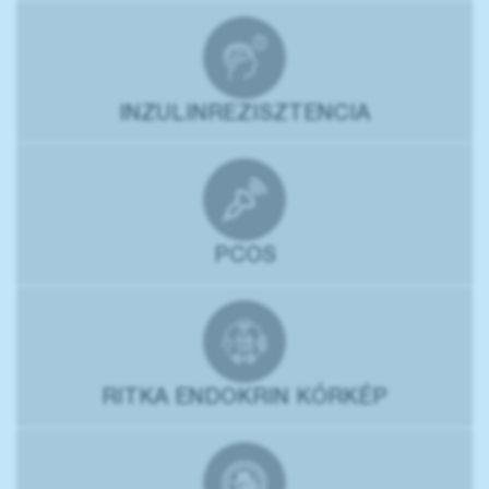
INZULINREZISZTENCIA
PCOS
RITKA ENDOKRIN KÓRKÉP