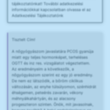
tájékoztatónkat! További adatkezelési
információkkal kapcsolatban olvassa el az
Adatkezelési Tájékoztatónk
Tisztelt Cím!
A nőgyógyászom javaslatára PCOS gyanúja
miatt egy teljes hormonképet, terheléses
OGTT és inz res. vizsgálatot végeztettem.
Az eredményeim a következők, a
nőgyógyászom szerint ez egy jó eredmény.
De nem ez látszódik, a bőröm ciklikus
változásán, az enyhe túlsúlyomon, szénhidrát
éhségemen, peteérés zavarán, vékony
méhnyálkahártyán, és az alacsony
progeszteron szinten. Önök, mit javasolnak,