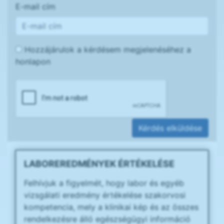
E-mail cím
Hozzájárulok a kérdésem megjelenéséhez a
honlapon
Kérdés elküldése
LABOREREDMÉNYEK ÉRTÉKELÉSE
Felhívjuk a figyelmét, hogy labor és egyéb
vizsgálati eredmény értékelése szakorvosi
kompetencia, mely a klinikai kép és az összes
rendelkezésre álló egészségügyi információ