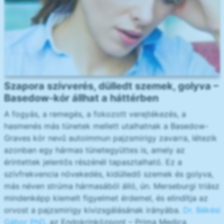
Szapora szívverés, dülledt szemek, golyva –
Basedow-kór állhat a háttérben
A fogyás, a remegés, a fokozott verejtékezés, a
hasmenés más tünetek mellett utalhatnak a Basedow-
Graves kór nevű autoimmun pajzsmirigy zavarra, létezik
azonban egy hármas tünetegyüttes is, amely az
érintettek jelentős részénél tapasztalható. Ez a
szívfrekvencia növekedés, kidülledő szemek és golyva,
más néven strúma hármasából álló, ún. Merseburgi triász
mindenképp kiemelt figyelmet érdemel, és elindítja az
orvost a pajzsmirigy kivizsgálásának irányába.
Dr. Békési
Gábor PhD
, az Endokrinközpont – Prima Medica