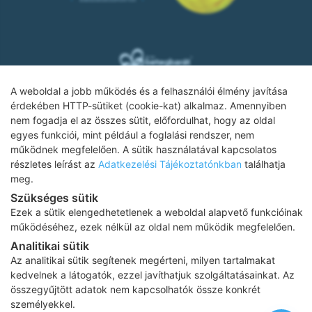
A weboldal a jobb működés és a felhasználói élmény javítása
érdekében HTTP-sütiket (cookie-kat) alkalmaz. Amennyiben
nem fogadja el az összes sütit, előfordulhat, hogy az oldal
Adatkezelési tájékoztató
egyes funkciói, mint például a foglalási rendszer, nem
működnek megfelelően. A sütik használatával kapcsolatos
Impresszum
részletes leírást az
Adatkezelési Tájékoztatónkban
találhatja
meg.
Adatvédelmi tájékoztató
Szükséges sütik
ÁSZF
Ezek a sütik elengedhetetlenek a weboldal alapvető funkcióinak
Karrier
működéséhez, ezek nélkül az oldal nem működik megfelelően.
Analitikai sütik
Az oldalon feltüntetett árak az ÁFÁ-t tartalmazzák!
Az analitikai sütik segítenek megérteni, milyen tartalmakat
A képek a
Shutterstock.com
és a
Canva.com
licence alapján
kedvelnek a látogatók, ezzel javíthatjuk szolgáltatásainkat. Az
kerültek felhasználásra.
összegyűjtött adatok nem kapcsolhatók össze konkrét
Copyright 2026 ©
Prima Medica Egészségközpontok
. Minden jog
személyekkel.
fenntartva