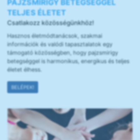
PAJZSMIRIGY BETEGSÉGGEL
TELJES ÉLETET
Csatlakozz közösségünkhöz!
Hasznos életmódtanácsok, szakmai
információk és valódi tapasztalatok egy
támogató közösségben, hogy pajzsmirigy
betegséggel is harmonikus, energikus és teljes
életet élhess.
BELÉPEK!