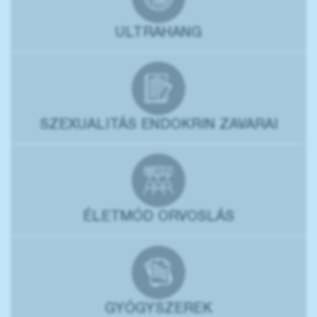
ULTRAHANG
SZEXUALITÁS ENDOKRIN ZAVARAI
ÉLETMÓD ORVOSLÁS
GYÓGYSZEREK