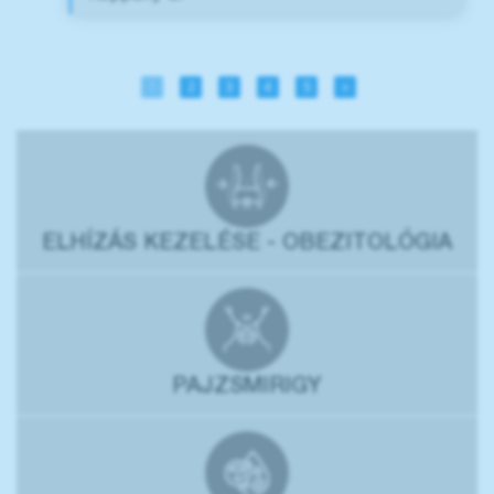
1
2
3
4
5
»
ELHÍZÁS KEZELÉSE - OBEZITOLÓGIA
PAJZSMIRIGY