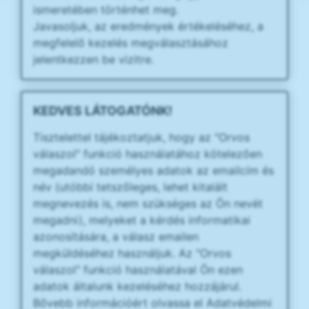
ismeretében történhet meg.
Javasoljuk, az eredmények értékeléséhez, a
megfelelő kezelés megválasztásához
jelentkezzen be vizitre.
KEDVES LÁTOGATÓNK!
Tisztelettel tájékoztatjuk, hogy az "Orvos
válaszol" funkció használatához kötelezően
megadandó személyes adatok az emailcím és
név (utóbbi tetszőleges, lehet kitalált
megnevezés is, nem szükséges az Ön nevét
megadni), melyeket a kérdés informatikai
azonosítására, a válasz emailen
megküldéséhez használjuk. Az "Orvos
válaszol" funkció használatával Ön ezen
adatok általunk kezeléséhez hozzájárul.
Bővebb információért olvassa el Adatvédelmi