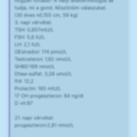
hogyan tovább? A helyi endokrinologus se
tudja, mi a gond. Köszönöm válaszukat.
(30 éves nő,155 cm, 59 kg)
3. napi vérvétel:
TSH: 0,857mIU/L
FSH: 5,6 IU/L
LH: 2,1 IU/L
OEstradiol: 174 pmol/L
Testosteron: 1,92 nmol/L
SHBG:169 nmol/L
Dhea-sulfat: 3,28 umol/L
ft4: 12,2
Prolactin: 165 mIU/L
17 OH progeszteron: 84 ng/dl
D vit:97
21. napi vérvétel:
progeszteron:2,81 nmol/L