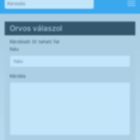
Orvos válaszol
Kérdését itt teheti fel
Név
Kérdés