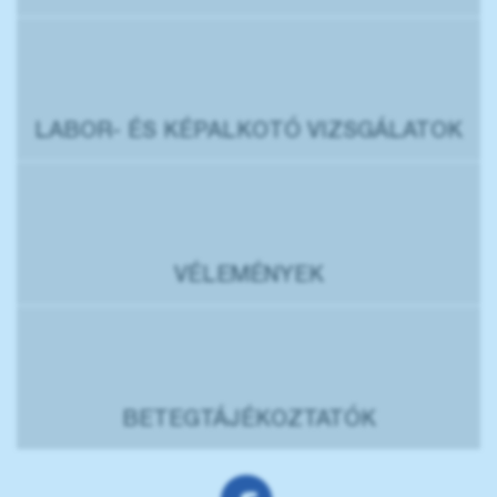
LABOR- ÉS KÉPALKOTÓ VIZSGÁLATOK
VÉLEMÉNYEK
BETEGTÁJÉKOZTATÓK