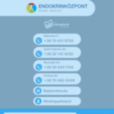
Mammut II
+36 70 431 9728
Széll Kálmán tér
+36 30 141 4242
Bosnyák tér
+36 30 434 1744
Kolosy tér
+36 70 940 0099
Bejelentkezés
Mobilapplikáció