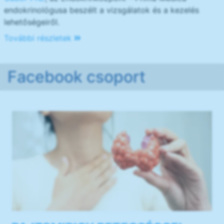
endokrinológusa beszélt a vizsgálatok és a kezelés
lehetőségeiről.
További részletek
Facebook csoport