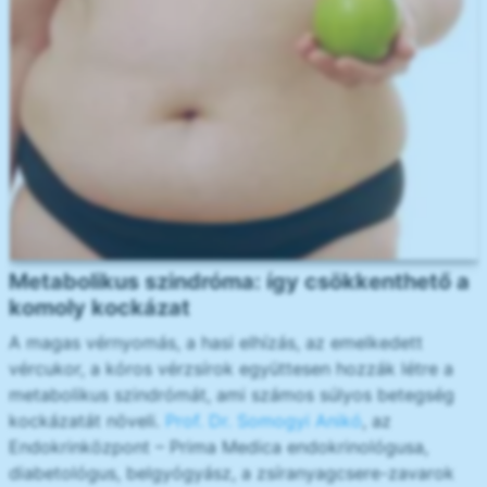
Metabolikus szindróma: így csökkenthető a
komoly kockázat
A magas vérnyomás, a hasi elhízás, az emelkedett
vércukor, a kóros vérzsírok együttesen hozzák létre a
metabolikus szindrómát, ami számos súlyos betegség
kockázatát növeli.
Prof. Dr. Somogyi Anikó
, az
Endokrinközpont – Prima Medica endokrinológusa,
diabetológus, belgyógyász, a zsíranyagcsere-zavarok