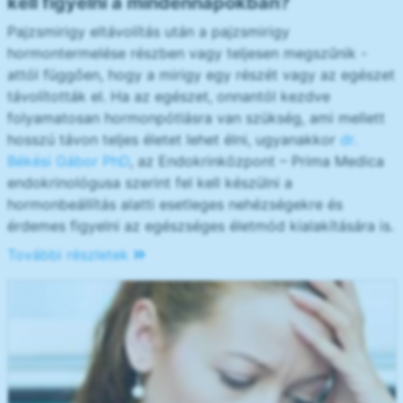
kell figyelni a mindennapokban?
Pajzsmirigy eltávolítás után a pajzsmirigy
hormontermelése részben vagy teljesen megszűnik -
attól függően, hogy a mirigy egy részét vagy az egészet
távolították el. Ha az egészet, onnantól kezdve
folyamatosan hormonpótlásra van szükség, ami mellett
hosszú távon teljes életet lehet élni, ugyanakkor
dr.
Békési Gábor PhD
, az Endokrinközpont – Prima Medica
endokrinológusa szerint fel kell készülni a
hormonbeállítás alatti esetleges nehézségekre és
érdemes figyelni az egészséges életmód kialakítására is.
További részletek