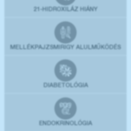
21-HIDROXILÁZ HIÁNY
MELLÉKPAJZSMIRIGY ALULMŰKÖDÉS
DIABETOLÓGIA
ENDOKRINOLÓGIA