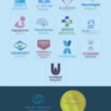
jó
Alvás
IMMUN
KÖZPONT
Központ
S
POR
T
O
R
V
OS
I
KÖ
ZPON
T