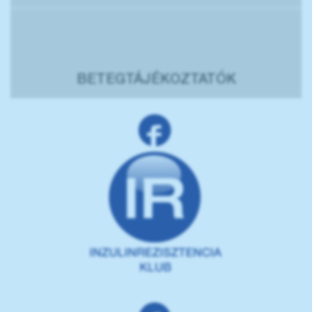
BETEGTÁJÉKOZTATÓK