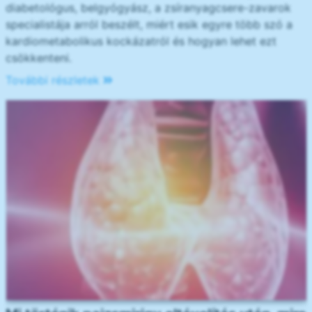
diabetológus, belgyógyász, a zsíranyagcsere-zavarok
specialistája arról beszélt, miért esik egyre több szó a
kardiometabolikus kockázatról és hogyan lehet ezt
csökkenteni.
További részletek