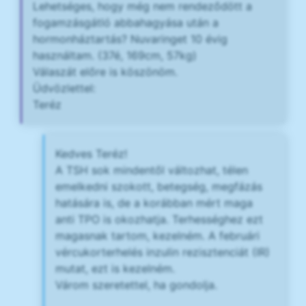
Lehetséges, hogy még nem rendeződött a
fogamzásgátló abbahagyása után a
hormonháztartás? Nuvaringet 10 évig
használtam. (37é, 169cm, 57kg)
Válaszát előre is köszönöm.
Üdvözlettel:
Teréz
Kedves Teréz!
A TSH sok mindentől változhat, télen
emelkedni szokott, betegség, megfázás
hatására is, de a korábban mért maga
anti TPO is okozhatja. Terhességhez ezt
magasnak tartom, kezelném. A februári
vércukorterhelés inzulin rezisztenciát (IR)
mutat, ezt is kezelném.
Várom szeretettel, ha gondolja.