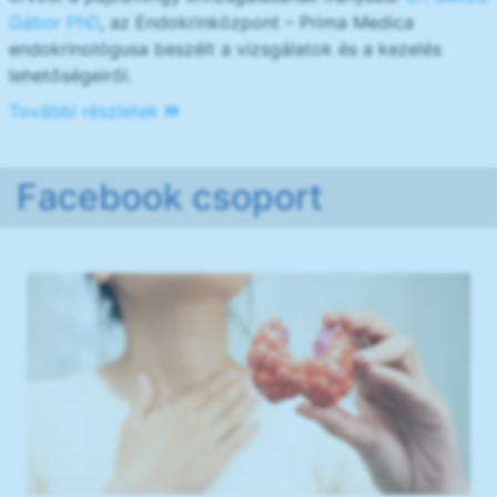
Gábor PhD
, az Endokrinközpont – Prima Medica
endokrinológusa beszélt a vizsgálatok és a kezelés
lehetőségeiről.
További részletek
Facebook csoport