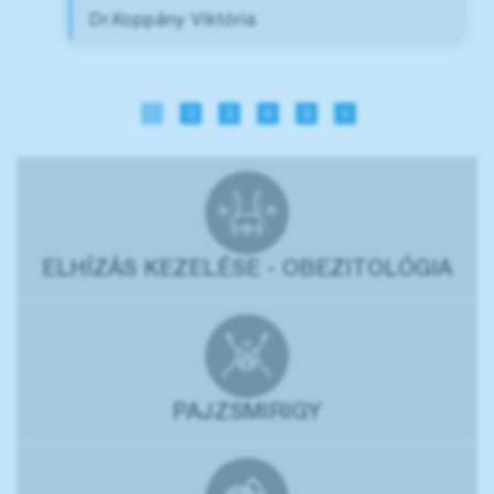
Dr.Koppány Viktória
1
2
3
4
5
»
ELHÍZÁS KEZELÉSE - OBEZITOLÓGIA
PAJZSMIRIGY