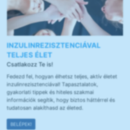
INZULINREZISZTENCIÁVAL
TELJES ÉLET
Csatlakozz Te is!
Fedezd fel, hogyan élhetsz teljes, aktív életet
inzulinrezisztenciával! Tapasztalatok,
gyakorlati tippek és hiteles szakmai
információk segítik, hogy biztos háttérrel és
tudatosan alakíthasd az életed.
BELÉPEK!