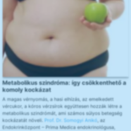
Metabolikus szindróma: így csökkenthető a
komoly kockázat
A magas vérnyomás, a hasi elhízás, az emelkedett
vércukor, a kóros vérzsírok együttesen hozzák létre a
metabolikus szindrómát, ami számos súlyos betegség
kockázatát növeli.
Prof. Dr. Somogyi Anikó
, az
Endokrinközpont – Prima Medica endokrinológusa,