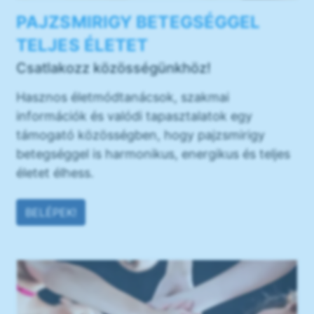
PAJZSMIRIGY BETEGSÉGGEL
TELJES ÉLETET
Csatlakozz közösségünkhöz!
Hasznos életmódtanácsok, szakmai
információk és valódi tapasztalatok egy
támogató közösségben, hogy pajzsmirigy
betegséggel is harmonikus, energikus és teljes
életet élhess.
BELÉPEK!