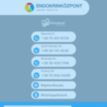
Mammut II
+36 70 431 9728
Széll Kálmán tér
+36 30 141 4242
Bosnyák tér
+36 30 434 1744
Kolosy tér
+36 70 940 0099
Bejelentkezés
Mobilapplikáció