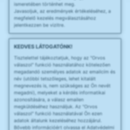
ismeretében történhet meg.
Javasoljuk, az eredmények értékeléséhez, a
megfelelő kezelés megválasztásához
jelentkezzen be vizitre.
KEDVES LÁTOGATÓNK!
Tisztelettel tájékoztatjuk, hogy az "Orvos
válaszol" funkció használatához kötelezően
megadandó személyes adatok az emailcím és
név (utóbbi tetszőleges, lehet kitalált
megnevezés is, nem szükséges az Ön nevét
megadni), melyeket a kérdés informatikai
azonosítására, a válasz emailen
megküldéséhez használjuk. Az "Orvos
válaszol" funkció használatával Ön ezen
adatok általunk kezeléséhez hozzájárul.
Bővebb információért olvassa el Adatvédelmi