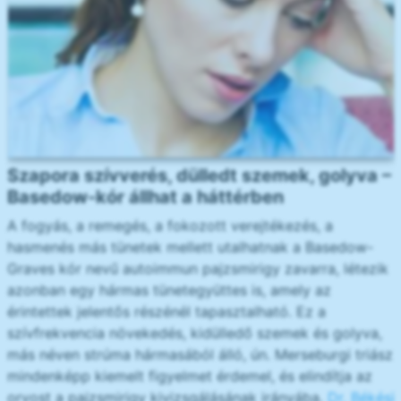
Szapora szívverés, dülledt szemek, golyva –
Basedow-kór állhat a háttérben
A fogyás, a remegés, a fokozott verejtékezés, a
hasmenés más tünetek mellett utalhatnak a Basedow-
Graves kór nevű autoimmun pajzsmirigy zavarra, létezik
azonban egy hármas tünetegyüttes is, amely az
érintettek jelentős részénél tapasztalható. Ez a
szívfrekvencia növekedés, kidülledő szemek és golyva,
más néven strúma hármasából álló, ún. Merseburgi triász
mindenképp kiemelt figyelmet érdemel, és elindítja az
orvost a pajzsmirigy kivizsgálásának irányába.
Dr. Békési