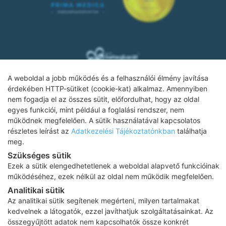
A weboldal a jobb működés és a felhasználói élmény javítása
érdekében HTTP-sütiket (cookie-kat) alkalmaz. Amennyiben
nem fogadja el az összes sütit, előfordulhat, hogy az oldal
Adatkezelési tájékoztató
egyes funkciói, mint például a foglalási rendszer, nem
működnek megfelelően. A sütik használatával kapcsolatos
Impresszum
részletes leírást az
Adatkezelési Tájékoztatónkban
találhatja
meg.
Adatvédelmi tájékoztató
Szükséges sütik
ÁSZF
Ezek a sütik elengedhetetlenek a weboldal alapvető funkcióinak
Karrier
működéséhez, ezek nélkül az oldal nem működik megfelelően.
Analitikai sütik
Az oldalon feltüntetett árak az ÁFÁ-t tartalmazzák!
Az analitikai sütik segítenek megérteni, milyen tartalmakat
A képek a
Shutterstock.com
és a
Canva.com
licence alapján
kedvelnek a látogatók, ezzel javíthatjuk szolgáltatásainkat. Az
kerültek felhasználásra.
összegyűjtött adatok nem kapcsolhatók össze konkrét