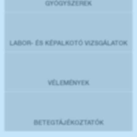
GYÓGYSZEREK
LABOR- ÉS KÉPALKOTÓ VIZSGÁLATOK
VÉLEMÉNYEK
BETEGTÁJÉKOZTATÓK