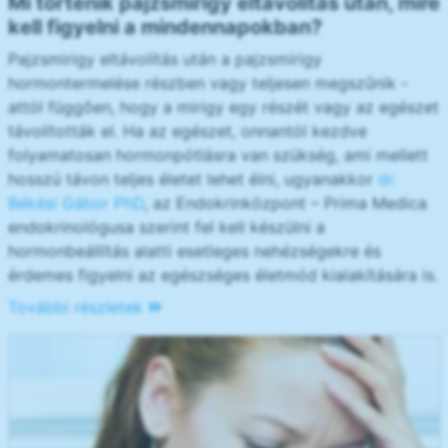
Mi történik pajzsmirigy eltávolítás után, mire
kell figyelni a mindennapokban?
Pajzsmirigy eltávolítás után a pajzsmirigy
hormontermelése részben vagy teljesen megszűnik -
attól függően, hogy a mirigy egy részét vagy az egészet
távolították el. Ha az egészet, onnantól kezdve
folyamatosan hormonpótlásra van szükség, ami mellett
hosszú távon teljes életet lehet élni, ugyanakkor
dr.
Békési Gábor PhD
, az Endokrinközpont – Prima Medica
endokrinológusa szerint fel kell készülni a
hormonbeállítás alatti esetleges nehézségekre és
érdemes figyelni az egészséges életmód kialakítására is.
További részletek