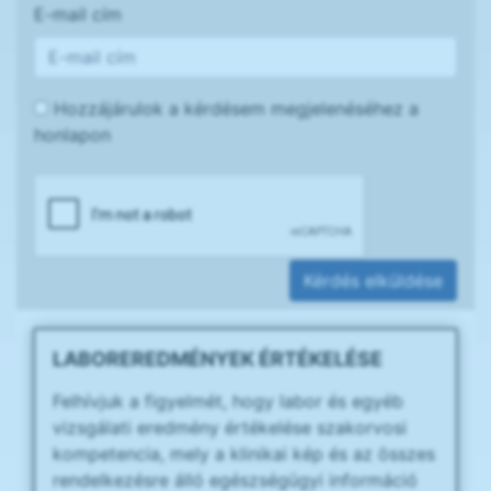
E-mail cím
Hozzájárulok a kérdésem megjelenéséhez a
honlapon
Kérdés elküldése
LABOREREDMÉNYEK ÉRTÉKELÉSE
Felhívjuk a figyelmét, hogy labor és egyéb
vizsgálati eredmény értékelése szakorvosi
kompetencia, mely a klinikai kép és az összes
rendelkezésre álló egészségügyi információ