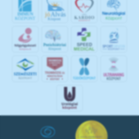
jó
Alvás
IMMUN
KÖZPONT
Központ
S
POR
T
O
R
V
OS
I
KÖ
ZPON
T