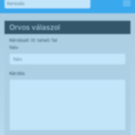
Orvos válaszol
Kérdését itt teheti fel
Név
Kérdés