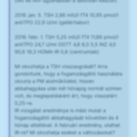
(okt és nov ugyanabban a laborban készült)
2016. jan. 5. TSH 2,86 mIU/l fT4 10,95 pmol/l
antiTPO 22,9 U/ml (gellértlabor)
2016. febr. 1. TSH 5,25 mIU/l fT4 11,89 pmol/l
antiTPO 24,7 U/ml OGTT 4,8 8,0 5,5 INZ 4,0
90,6 19,3 HOMA-IR 0,8 (centrumlab)
Mi okozhatja a TSH visszaugrását? Arra
gondoltunk, hogy a fogamzásgátló használata
okozta a PM alulműködést, hiszen
abbahagyása után két hónapig normál szinten
volt, és meglepetésként ért, hogy visszatért
5,25-re.
IR vizsgálat eredménye is mást mutat a
fogamzásgátló abbahagyását követően és 4
hónap elteltével. A februári eredmény, utalhat
IR-re? Mi okozhatja ezeket a változásokat?