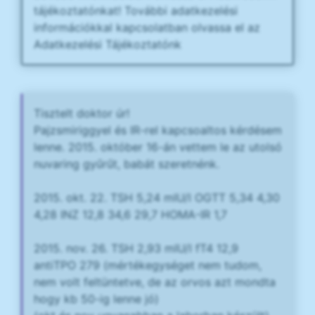
tájékoztatónkat! További adatkezelési
információkkal kapcsolatban olvassa el az
Adatkezelési Tájékoztatónk
Tisztelt doktor úr!
Pajzsmiriggyel és IR-rel kapcsoaltos kérdésem
lenne. 2015. október 16-án vettem le az utolsó
nuvaring gyűrűt, babát szeretnénk.
2015. okt. 22. TSH 5,24 mIU/l OGTT 5,34 4,30
4,28 INZ 12,8 34,6 29,7 HOMA-IR 1,7
2015. nov. 26. TSH 2,93 mIU/l fT4 12,9
antiTPO 279 (mértékegységet nem tudom,
nem volt feltüntetve, de az orvos azt mondta
hogy kb 50-ig lenne jó)