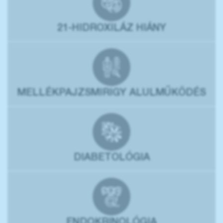
21-HIDROXILÁZ HIÁNY
MELLÉKPAJZSMIRIGY ALULMŰKÖDÉS
DIABETOLÓGIA