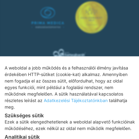
A weboldal a jobb működés és a felhasználói élmény javítása
érdekében HTTP-sütiket (cookie-kat) alkalmaz. Amennyiben
nem fogadja el az összes sütit, előfordulhat, hogy az oldal
Adatkezelési tájékoztató
egyes funkciói, mint például a foglalási rendszer, nem
működnek megfelelően. A sütik használatával kapcsolatos
Impresszum
részletes leírást az
Adatkezelési Tájékoztatónkban
találhatja
meg.
Adatvédelmi tájékoztató
Szükséges sütik
ÁSZF
Ezek a sütik elengedhetetlenek a weboldal alapvető funkcióinak
működéséhez, ezek nélkül az oldal nem működik megfelelően.
Karrier
Analitikai sütik
Az oldalon feltüntetett árak az ÁFÁ-t tartalmazzák!