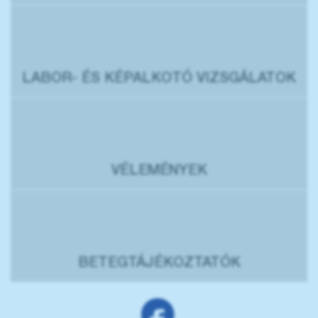
LABOR- ÉS KÉPALKOTÓ VIZSGÁLATOK
VÉLEMÉNYEK
BETEGTÁJÉKOZTATÓK