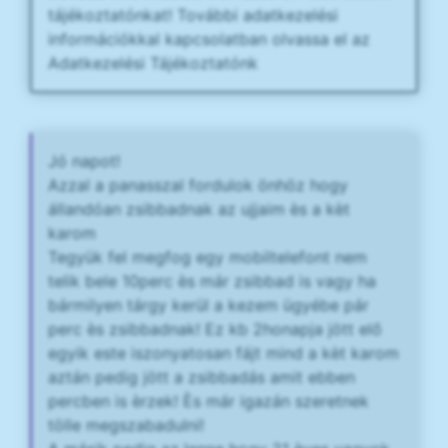
tájékoztatónkat! További adatkezelési
információkkal kapcsolatban olvassa el az
Adatkezelési Tájékoztatónk
Jó napot!
Azzal a panasszal fordulok önhöz hogy
állandóan zsibbadnak az ujjaim ès a kèt
karom
Tegyük fel megfog egy mobiltelefont nem
telik bele 10perc ès már zsibbad is vagy ha
bármilyen tárgy kerül a kezem ügyébe pár
perc ès zsibbadnak! Ez kb 2honapja jött elő
egyik este iszonyatosan fájt mind a kèt karom
aztán pedig jött a zsibbadás amit ebben
percben is èrzek! Ès már igazán szeretnek
tölle megszabadulni!