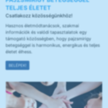
TELJES ÉLETET
Csatlakozz közösségünkhöz!
Hasznos életmódtanácsok, szakmai
információk és valódi tapasztalatok egy
támogató közösségben, hogy pajzsmirigy
betegséggel is harmonikus, energikus és teljes
életet élhess.
BELÉPEK!