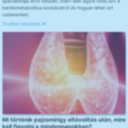
specialistája arról beszélt, miért esik egyre több szó a
kardiometabolikus kockázatról és hogyan lehet ezt
csökkenteni.
További részletek
Mi történik pajzsmirigy eltávolítás után, mire
kell figyelni a mindennapokban?