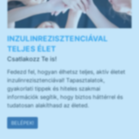
INZULINREZISZTENCIÁVAL
TELJES ÉLET
Csatlakozz Te is!
Fedezd fel, hogyan élhetsz teljes, aktív életet
inzulinrezisztenciával! Tapasztalatok,
gyakorlati tippek és hiteles szakmai
információk segítik, hogy biztos háttérrel és
tudatosan alakíthasd az életed.
BELÉPEK!