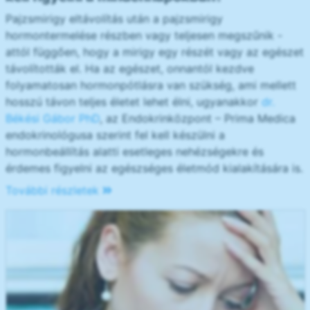
Pajzsmirigy eltávolítás után a pajzsmirigy
hormontermelése részben vagy teljesen megszűnik -
attól függően, hogy a mirigy egy részét vagy az egészet
távolították el. Ha az egészet, onnantól kezdve
folyamatosan hormonpótlásra van szükség, ami mellett
hosszú távon teljes életet lehet élni, ugyanakkor
dr.
Békési Gábor PhD
, az Endokrinközpont – Prima Medica
endokrinológusa szerint fel kell készülni a
hormonbeállítás alatti esetleges nehézségekre és
érdemes figyelni az egészséges életmód kialakítására is.
További részletek