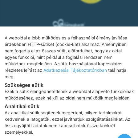
A weboldal a jobb működés és a felhasználói élmény javítása
érdekében HTTP-sütiket (cookie-kat) alkalmaz. Amennyiben
nem fogadja el az összes sütit, előfordulhat, hogy az oldal
Adatkezelési tájékoztató
egyes funkciói, mint például a foglalási rendszer, nem
működnek megfelelően. A sütik használatával kapcsolatos
Impresszum
részletes leírást az
Adatkezelési Tájékoztatónkban
találhatja
meg.
Adatvédelmi tájékoztató
Szükséges sütik
ÁSZF
Ezek a sütik elengedhetetlenek a weboldal alapvető funkcióinak
működéséhez, ezek nélkül az oldal nem működik megfelelően.
Karrier
Analitikai sütik
Az oldalon feltüntetett árak az ÁFÁ-t tartalmazzák!
Az analitikai sütik segítenek megérteni, milyen tartalmakat
A képek a
Shutterstock.com
és a
Canva.com
licence alapján
kedvelnek a látogatók, ezzel javíthatjuk szolgáltatásainkat. Az
kerültek felhasználásra.
összegyűjtött adatok nem kapcsolhatók össze konkrét
Copyright 2026 ©
Prima Medica Egészségközpontok
. Minden jog
személyekkel.
fenntartva