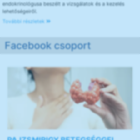
endokrinológusa beszélt a vizsgálatok és a kezelés
lehetőségeiről.
További részletek
Facebook csoport
PAJZSMIRIGY BETEGSÉGGEL