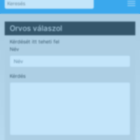
Orvos válaszol
Kérdését itt teheti fel
Név
Kérdés