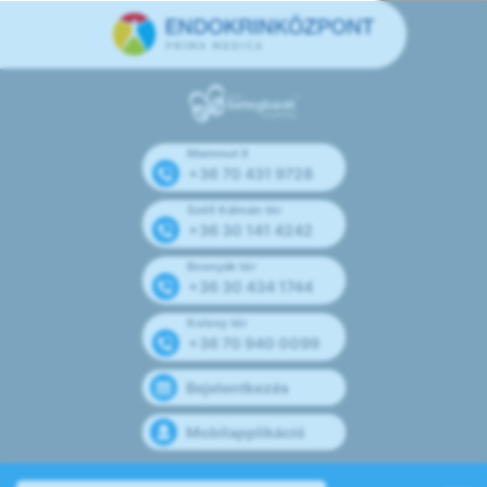
Mammut II
+36 70 431 9728
Széll Kálmán tér
+36 30 141 4242
Bosnyák tér
+36 30 434 1744
Kolosy tér
+36 70 940 0099
Bejelentkezés
Mobilapplikáció