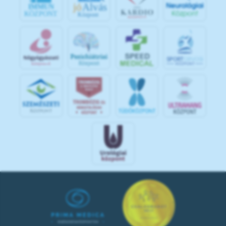
jó
Alvás
IMMUN
KÖZPONT
Központ
S
POR
T
O
R
V
OS
I
KÖ
ZPON
T