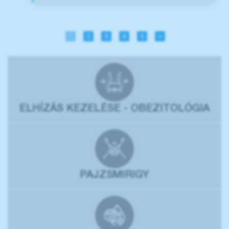
1
2
3
4
5
»
ELHÍZÁS KEZELÉSE - OBEZITOLÓGIA
PAJZSMIRIGY