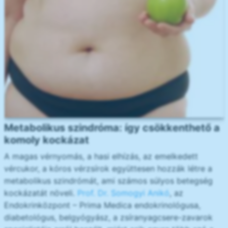
Metabolikus szindróma: így csökkenthető a
komoly kockázat
A magas vérnyomás, a hasi elhízás, az emelkedett
vércukor, a kóros vérzsírok együttesen hozzák létre a
metabolikus szindrómát, ami számos súlyos betegség
kockázatát növeli.
Prof. Dr. Somogyi Anikó
, az
Endokrinközpont – Prima Medica endokrinológusa,
diabetológus, belgyógyász, a zsíranyagcsere-zavarok