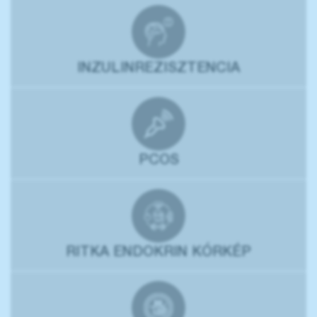
INZULINREZISZTENCIA
PCOS
RITKA ENDOKRIN KÓRKÉP