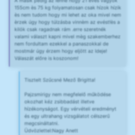
A másik pedig az lenne hogy 21 èves vagyok
155cm ès 75 kg folyamatosan csak hízok hízik
ès nem tudom hogy mi lehet az oka mivel nem
èrzek úgy hogy túlzásba vinnèm az evést!ès a
kilók csak ragadnak rám .erre szeretnék
valami választ kapni mivel mèg szakemberhez
nem fordultam ezekkel a panaszokkal de
mostmár úgy érzem hogy eljött az Ideje!
Válaszát előre is koszonom!
Tisztelt Szűcsné Mező Brigitta!
Pajzsmirigy nem megfelelő működése
okozhat kéz zsibbadást illetve
hízékonyságot. Egy vérvételi eredményt
és egy ultrahang vizsgálatot célszerű
megcsináltatni.
Üdvözlettel:Nagy Anett