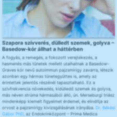
Szapora szívverés, dülledt szemek, golyva –
Basedow-kór állhat a háttérben
A fogyás, a remegés, a fokozott verejtékezés, a
hasmenés más tünetek mellett utalhatnak a Basedow-
Graves kór nevű autoimmun pajzsmirigy zavarra, létezik
azonban egy hármas tünetegyüttes is, amely az
érintettek jelentős részénél tapasztalható. Ez a
szívfrekvencia növekedés, kidülledő szemek és golyva,
más néven strúma hármasából álló, ún. Merseburgi triász
mindenképp kiemelt figyelmet érdemel, és elindítja az
orvost a pajzsmirigy kivizsgálásának irányába.
Dr. Békési
Gábor PhD
, az Endokrinközpont – Prima Medica