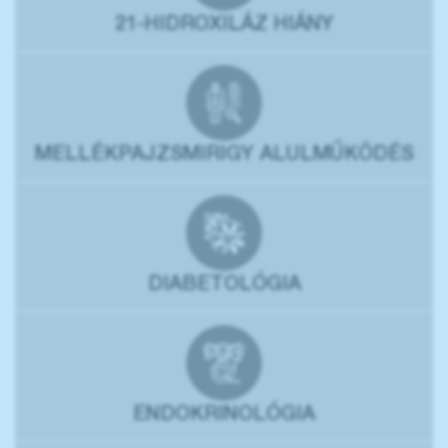
21-HIDROXILÁZ HIÁNY
MELLÉKPAJZSMIRIGY ALULMŰKÖDÉS
DIABETOLÓGIA
ENDOKRINOLÓGIA