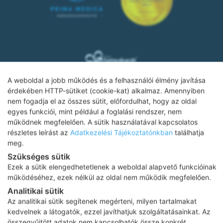
A weboldal a jobb működés és a felhasználói élmény javítása
érdekében HTTP-sütiket (cookie-kat) alkalmaz. Amennyiben
nem fogadja el az összes sütit, előfordulhat, hogy az oldal
Adatkezelési tájékoztató
egyes funkciói, mint például a foglalási rendszer, nem
működnek megfelelően. A sütik használatával kapcsolatos
Impresszum
részletes leírást az
Adatkezelési Tájékoztatónkban
találhatja
meg.
Adatvédelmi tájékoztató
Szükséges sütik
ÁSZF
Ezek a sütik elengedhetetlenek a weboldal alapvető funkcióinak
működéséhez, ezek nélkül az oldal nem működik megfelelően.
Karrier
Analitikai sütik
Az oldalon feltüntetett árak az ÁFÁ-t tartalmazzák!
Az analitikai sütik segítenek megérteni, milyen tartalmakat
A képek a
Shutterstock.com
és a
Canva.com
licence alapján
kedvelnek a látogatók, ezzel javíthatjuk szolgáltatásainkat. Az
kerültek felhasználásra.
összegyűjtött adatok nem kapcsolhatók össze konkrét