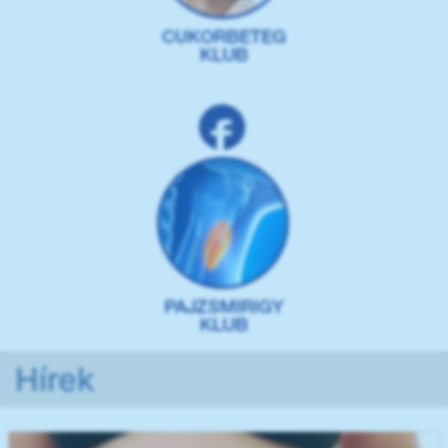
Hírek