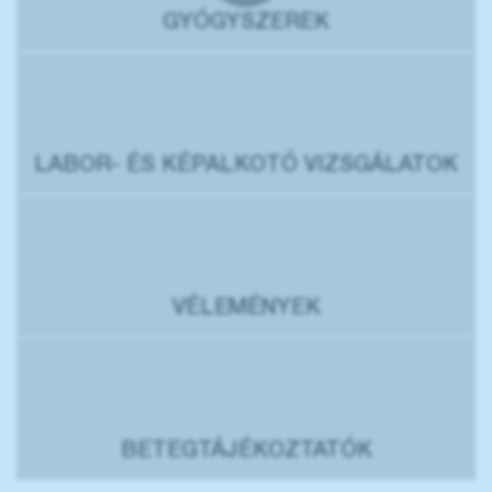
GYÓGYSZEREK
LABOR- ÉS KÉPALKOTÓ VIZSGÁLATOK
VÉLEMÉNYEK
BETEGTÁJÉKOZTATÓK