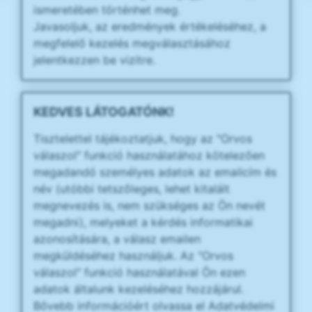
ismeretében történhet meg.
Javasoljuk, az eredmények értékeléséhez, a
megfelelő kezelés megválasztásához
jelentkezzen be vizitre.
KEDVES LÁTOGATÓNK!
Tisztelettel tájékoztatjuk, hogy az "Orvos
válaszol" funkció használatához kötelezően
megadandó személyes adatok az emailcím és
név (utóbbi tetszőleges, lehet kitalált
megnevezés is, nem szükséges az Ön nevét
megadni), melyeket a kérdés informatikai
azonosítására, a válasz emailen
megküldéséhez használjuk. Az "Orvos
válaszol" funkció használatával Ön ezen
adatok általunk kezeléséhez hozzájárul.
Bővebb információért olvassa el Adatvédelmi