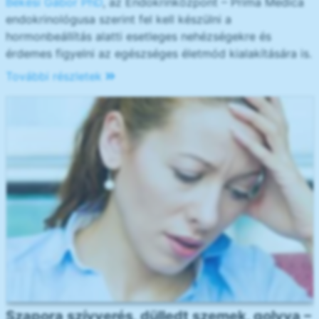
Békési Gábor PhD
, az Endokrinközpont – Prima Medica
endokrinológusa szerint fel kell készülni a
hormonbeállítás alatti esetleges nehézségekre és
érdemes figyelni az egészséges életmód kialakítására is.
További részletek
Szapora szívverés, dülledt szemek, golyva –