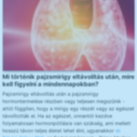
Mi történik pajzsmirigy eltávolítás után, mire
kell figyelni a mindennapokban?
Pajzsmirigy eltávolítás után a pajzsmirigy
hormontermelése részben vagy teljesen megszűnik -
attól függően, hogy a mirigy egy részét vagy az egészet
távolították el. Ha az egészet, onnantól kezdve
folyamatosan hormonpótlásra van szükség, ami mellett
hosszú távon teljes életet lehet élni, ugyanakkor
dr.