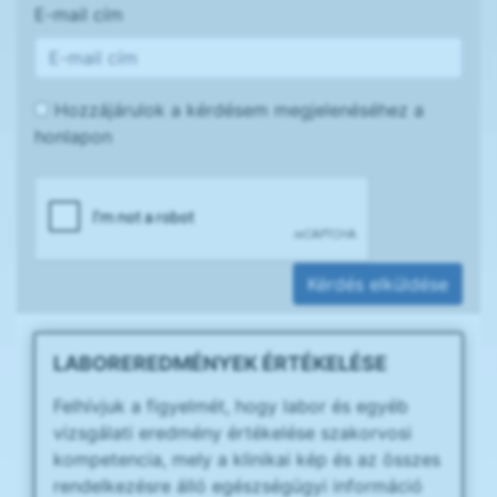
E-mail cím
Hozzájárulok a kérdésem megjelenéséhez a
honlapon
Kérdés elküldése
LABOREREDMÉNYEK ÉRTÉKELÉSE
Felhívjuk a figyelmét, hogy labor és egyéb
vizsgálati eredmény értékelése szakorvosi
kompetencia, mely a klinikai kép és az összes
rendelkezésre álló egészségügyi információ