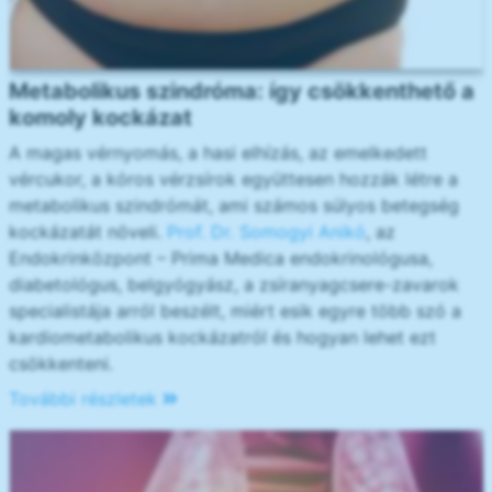
Metabolikus szindróma: így csökkenthető a
komoly kockázat
A magas vérnyomás, a hasi elhízás, az emelkedett
vércukor, a kóros vérzsírok együttesen hozzák létre a
metabolikus szindrómát, ami számos súlyos betegség
kockázatát növeli.
Prof. Dr. Somogyi Anikó
, az
Endokrinközpont – Prima Medica endokrinológusa,
diabetológus, belgyógyász, a zsíranyagcsere-zavarok
specialistája arról beszélt, miért esik egyre több szó a
kardiometabolikus kockázatról és hogyan lehet ezt
csökkenteni.
További részletek