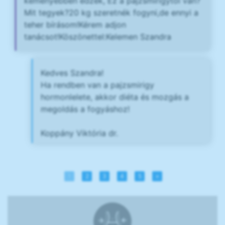
keményebben edzek, Ez a pajzsmirigytől van?
Mit tegyek?20 kg szeretnék fogyni,de ennyi a
teher bírásom!Kérem adjon
tanácsot!Köszönettel:Kelemen Szandra
Kedves Szandra!
Ha rendben van a pajzsmirigy
hormonlelete, akkor diéta és mozgás a
megoldás a fogyáshoz!
Koppány Viktória dr.
1
2
3
4
5
»