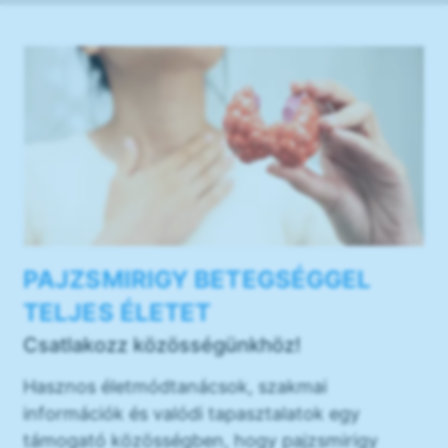
PAJZSMIRIGY BETEGSÉGGEL
TELJES ÉLETET
Csatlakozz közösségünkhöz!
Hasznos életmódtanácsok, szakmai
információk és valódi tapasztalatok egy
támogató közösségben, hogy pajzsmirigy