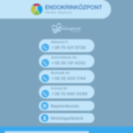
Mammut II
+36 70 431 9728
Széll Kálmán tér
+36 30 141 4242
Bosnyák tér
+36 30 434 1744
Kolosy tér
+36 70 940 0099
Bejelentkezés
Mobilapplikáció