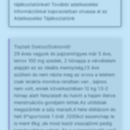
tájékoztatónkat! További adatkezelési
információkkal kapcsolatban olvassa el az
Adatkezelési Tájékoztatónk
Tisztelt Doktor/Doktornő!
29 éves vagyok és pajzsmirigyes már 5 éve,
letrox 100 mg szedek, 2 hónapja a vérvételem
alapján ez az ideális mennyiség,1.5 éve
szültem és nem nézte meg az orvos a leletem
csak lerakta mondva rendben van , sajnos
nem volt, ennek következtében 12 kg 1.5-2
hónap alatt felszaladt és hulott a hajam illetve
menstruációs gondjaim lettek.Az utóbbiak
megszűntek a súly maradt,4 hete diétázom és
heti 6*sportolok 1 órát ,1200kcl eszem/nap le
is ment 6kg ,de most kezd visszajönni pedig