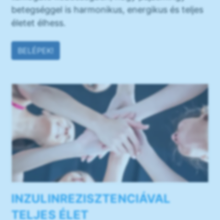
betegséggel is harmonikus, energikus és teljes
életet élhess.
BELÉPEK!
INZULINREZISZTENCIÁVAL
TELJES ÉLET