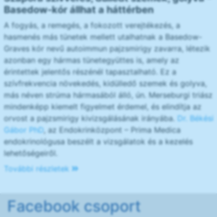
Basedow-kór állhat a háttérben
A fogyás, a remegés, a fokozott verejtékezés, a
hasmenés más tünetek mellett utalhatnak a Basedow-
Graves kór nevű autoimmun pajzsmirigy zavarra, létezik
azonban egy hármas tünetegyüttes is, amely az
érintettek jelentős részénél tapasztalható. Ez a
szívfrekvencia növekedés, kidülledő szemek és golyva,
más néven strúma hármasából álló, ún. Merseburgi triász
mindenképp kiemelt figyelmet érdemel, és elindítja az
orvost a pajzsmirigy kivizsgálásának irányába.
Dr. Békési
Gábor PhD
, az Endokrinközpont – Prima Medica
endokrinológusa beszélt a vizsgálatok és a kezelés
lehetőségeiről.
További részletek
Facebook csoport