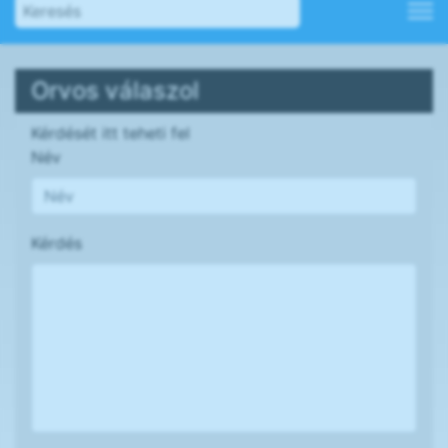
Orvos válaszol
Kérdését itt teheti fel
Név
Kérdés