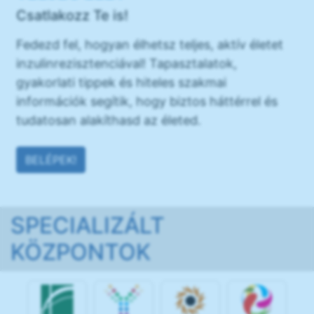
Csatlakozz Te is!
Fedezd fel, hogyan élhetsz teljes, aktív életet
inzulinrezisztenciával! Tapasztalatok,
gyakorlati tippek és hiteles szakmai
információk segítik, hogy biztos háttérrel és
tudatosan alakíthasd az életed.
BELÉPEK!
SPECIALIZÁLT
KÖZPONTOK