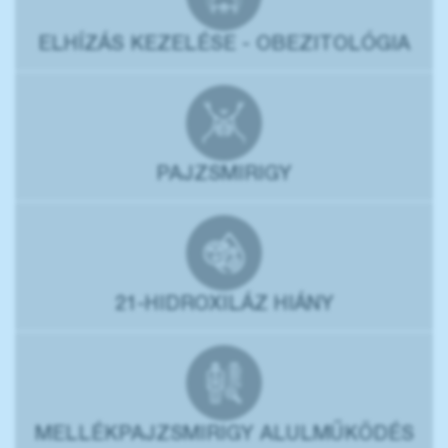
ELHÍZÁS KEZELÉSE - OBEZITOLÓGIA
PAJZSMIRIGY
21-HIDROXILÁZ HIÁNY
MELLÉKPAJZSMIRIGY ALULMŰKÖDÉS