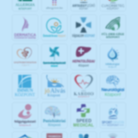
jó
Alvás
IMMUN
KÖZPONT
Központ
S
POR
T
O
R
V
OS
I
KÖ
ZPON
T