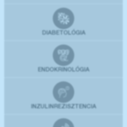
DIABETOLÓGIA
ENDOKRINOLÓGIA
INZULINREZISZTENCIA